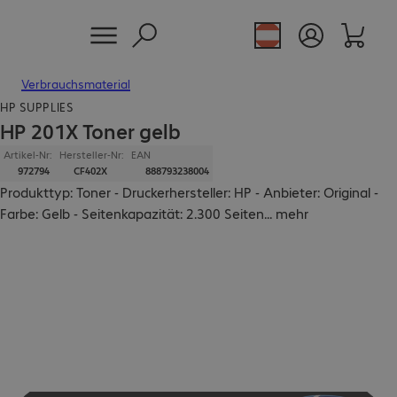
Verbrauchsmaterial
HP SUPPLIES
HP 201X Toner gelb
Artikel-Nr:
Hersteller-Nr:
EAN
972794
CF402X
888793238004
Produkttyp: Toner - Druckerhersteller: HP - Anbieter: Original -
Farbe: Gelb - Seitenkapazität: 2.300 Seiten
...
mehr