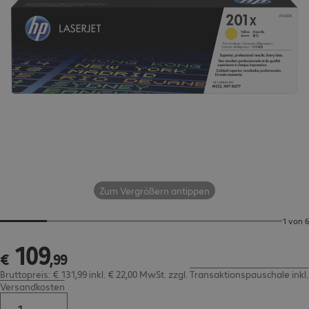
Zum Vergrößern antippen
1 von 6
109
€ 109,99
€
,
99
Bruttopreis: € 131,99 inkl. € 22,00 MwSt.
zzgl.
Transaktionspauschale inkl.
Versandkosten