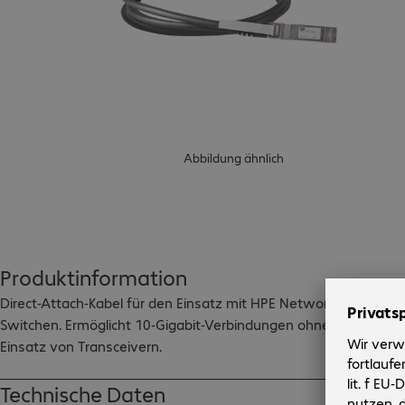
Abbildung ähnlich
Produktinformation
Direct-Attach-Kabel für den Einsatz mit HPE Networking 
Switchen. Ermöglicht 10-Gigabit-Verbindungen ohne den 
Einsatz von Transceivern.
Technische Daten