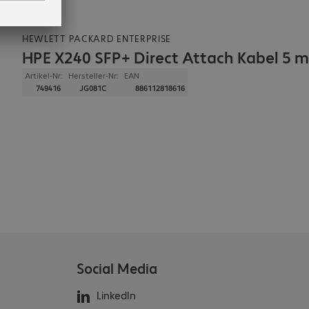
HEWLETT PACKARD ENTERPRISE
HPE X240 SFP+ Direct Attach Kabel 5 m
Artikel-Nr:
Hersteller-Nr:
EAN
749416
JG081C
886112818616
Social Media
LinkedIn