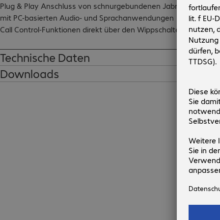
Plug & Play Anschluss von schnurgebundenen Jabra Headsets 
mit PC-basierten Audio- und Sprachanwendungen

Call Control-Funktionen direkt über den Wippschalter am Kabel 
steuerbar
Technische Daten
Downloads