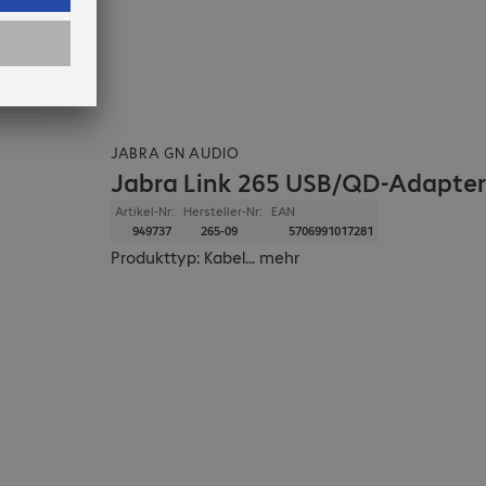
JABRA GN AUDIO
Jabra Link 265 USB/QD-Adapter
Artikel-Nr:
Hersteller-Nr:
EAN
949737
265-09
5706991017281
Produkttyp: Kabel
...
mehr