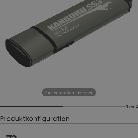
Zum Vergrößern antippen
1 von 2
Produktkonfiguration
€ 73,99