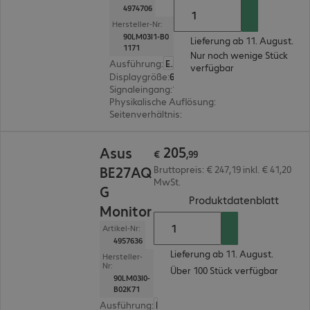
4974706
Hersteller-Nr:
90LM03I1-B0
Lieferung ab 11. August.
1171
Nur noch wenige Stück
Ausführung
:
Europäisch
verfügbar
Displaygröße
:
68,6 cm (27,0")
Signaleingang
:
1 x DisplayPort (digital), 1 x HDMI (digital)
Physikalische Auflösung
:
2.560 x 1.440 WQHD
Seitenverhältnis
:
16:9
€ 205,99
205
Asus
€
,
99
BE27AQ
Bruttopreis: € 247,19 inkl. € 41,20
MwSt.
G
(
PDF, 
Produktdatenblatt
Monitor
Artikel-Nr:
4957636
Lieferung ab 11. August.
Hersteller-
Nr:
Über 100 Stück verfügbar
90LM03I0-
B02K71
Ausführung
:
Europäisch