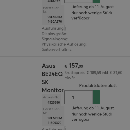
4664627
Lieferung ab 11. August.
Hersteller-
Nr:
Nur noch wenige Stück
90LM05M
verfügbar
1-B0A370
Ausführung
:
Europäisch
Displaygröße
:
60,5 cm (23,8")
Signaleingang
:
1 x USB Typ C, 1 x HDMI (digital)
Physikalische Auflösung
:
1.920 x 1.080 FHD
Seitenverhältnis
:
16:9
€ 157,99
157
Asus
€
,
99
BE24EQ
Bruttopreis: € 189,59 inkl. € 31,60
MwSt.
SK
(
PDF, 
Produktdatenblatt
Monitor
Artikel-Nr:
4525586
Lieferung ab 11. August.
Hersteller-
Nr:
Nur noch wenige Stück
90LM05M
verfügbar
1-B09370
Ausführung
:
Europäisch