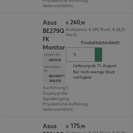
Physikalische Auflösung
:
1.920 x 1.200 WUXGA
Seitenverhältnis
:
16:10
€ 240,99
240
Asus
€
,
99
BE279Q
Bruttopreis: € 289,19 inkl. € 48,20
MwSt.
FK
(
PDF, 
Produktdatenblatt
Monitor
Artikel-Nr:
4857435
Lieferung ab 11. August.
Hersteller-
Nr:
Nur noch wenige Stück
90LM04P1
verfügbar
-B04370
Ausführung
:
Europäisch
Displaygröße
:
68,6 cm (27,0")
Signaleingang
:
1 x VGA (analog), 1 x DisplayPort (di
Physikalische Auflösung
:
1.920 x 1.080 FHD
Seitenverhältnis
:
16:9
€ 175,99
175
Asus
€
,
99
Bruttopreis: € 211,19 inkl. € 35,20