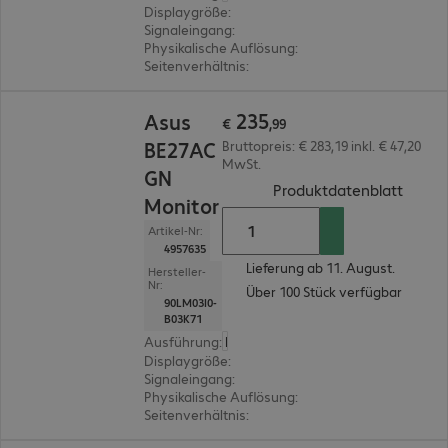
Displaygröße
:
68,6 cm (27,0")
Signaleingang
:
1 x DisplayPort (digital), 1 x HDMI (
Physikalische Auflösung
:
2.560 x 1.440 WQHD
Seitenverhältnis
:
16:9
€ 235,99
235
Asus
€
,
99
BE27AC
Bruttopreis: € 283,19 inkl. € 47,20
MwSt.
GN
(
PDF, 
Produktdatenblatt
Monitor
Artikel-Nr:
4957635
Lieferung ab 11. August.
Hersteller-
Nr:
Über 100 Stück verfügbar
90LM03I0-
B03K71
Ausführung
:
Europäisch
Displaygröße
:
68,6 cm (27,0")
Signaleingang
:
1 x USB Typ C, 1 x DisplayPort (digit
Physikalische Auflösung
:
2.560 x 1.440 WQHD
Seitenverhältnis
:
16:9