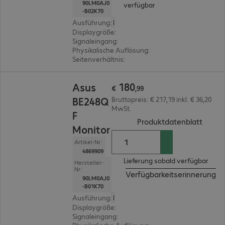
90LM0AJ0
verfügbar
-B02K70
Ausführung
:
Europäisch
Displaygröße
:
61,2 cm (24,1")
Signaleingang
:
1 x USB Typ C, 1 x DisplayPort (digit
Physikalische Auflösung
:
1.920 x 1.200 WUXGA
Seitenverhältnis
:
16:10
€ 180,99
180
Asus
€
,
99
BE248Q
Bruttopreis: € 217,19 inkl. € 36,20
MwSt.
F
(
PDF, 
Produktdatenblatt
Monitor
Artikel-Nr:
4869909
Lieferung sobald verfügbar
Hersteller-
Nr:
Verfügbarkeitserinnerung
90LM0AJ0
-B01K70
Ausführung
:
Europäisch
Displaygröße
:
61,2 cm (24,1")
Signaleingang
:
1 x VGA (analog), 1 x DisplayPort (di