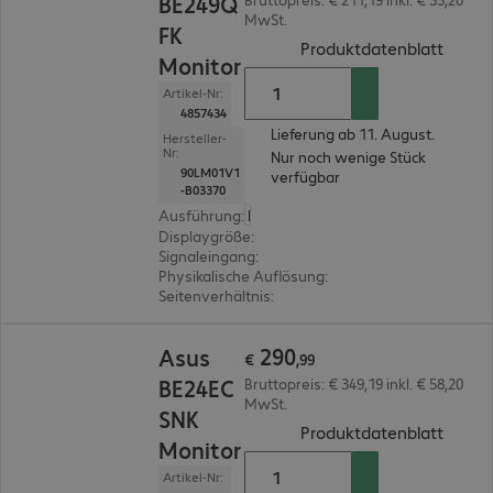
BE249Q
MwSt.
FK
(
PDF, 
Produktdatenblatt
Monitor
Artikel-Nr:
4857434
Lieferung ab 11. August.
Hersteller-
Nr:
Nur noch wenige Stück
90LM01V1
verfügbar
-B03370
Ausführung
:
Europäisch
Displaygröße
:
60,5 cm (23,8")
Signaleingang
:
1 x VGA (analog), 1 x DisplayPort (di
Physikalische Auflösung
:
1.920 x 1.080 FHD
Seitenverhältnis
:
16:9
€ 290,99
290
Asus
€
,
99
BE24EC
Bruttopreis: € 349,19 inkl. € 58,20
MwSt.
SNK
(
PDF, 
Produktdatenblatt
Monitor
Artikel-Nr: