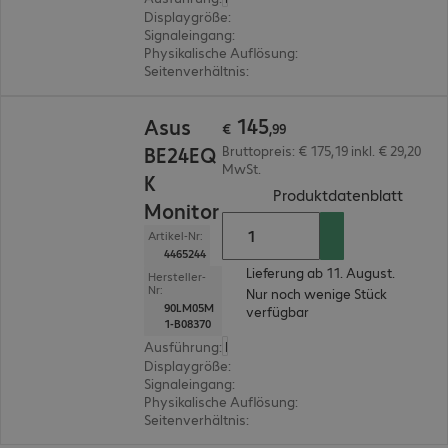
Displaygröße
:
60,5 cm (23,8")
Signaleingang
:
1 x VGA (analog), 1 x DisplayPort (di
Physikalische Auflösung
:
1.920 x 1.080 FHD
Seitenverhältnis
:
16:9
€ 145,99
145
Asus
€
,
99
BE24EQ
Bruttopreis: € 175,19 inkl. € 29,20
MwSt.
K
(
PDF, 
Produktdatenblatt
Monitor
Artikel-Nr:
4465244
Lieferung ab 11. August.
Hersteller-
Nr:
Nur noch wenige Stück
90LM05M
verfügbar
1-B08370
Ausführung
:
Europäisch
Displaygröße
:
60,5 cm (23,8")
Signaleingang
:
1 x VGA (analog), 1 x DisplayPort (di
Physikalische Auflösung
:
1.920 x 1.080 FHD
Seitenverhältnis
:
16:9