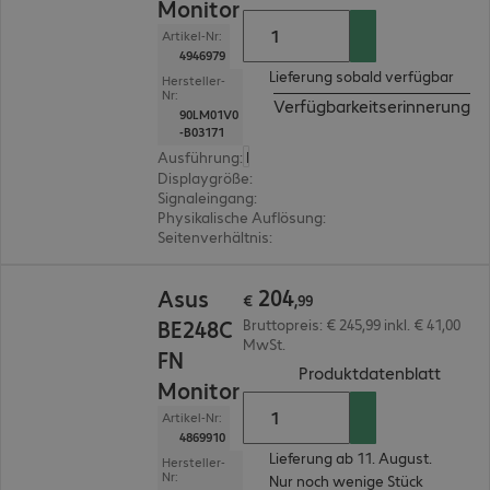
Monitor
Artikel-Nr:
4946979
Lieferung sobald verfügbar
Hersteller-
Nr:
Verfügbarkeitserinnerung
90LM01V0
-B03171
Ausführung
:
Europäisch
Displaygröße
:
60,5 cm (23,8")
Signaleingang
:
1 x USB Typ C, 1 x DisplayPort (digit
Physikalische Auflösung
:
1.920 x 1.080 FHD
Seitenverhältnis
:
16:9
€ 204,99
204
Asus
€
,
99
BE248C
Bruttopreis: € 245,99 inkl. € 41,00
MwSt.
FN
(
PDF, 
Produktdatenblatt
Monitor
Artikel-Nr:
4869910
Lieferung ab 11. August.
Hersteller-
Nr:
Nur noch wenige Stück