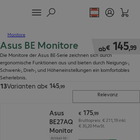
Monitore
Asus BE Monitore
€ 145,99
145
€
,
99
ab
Die Monitore der Asus BE-Serie zeichnen sich durch
ergonomische Funktionen aus und bieten durch Neigungs-,
Schwenk-, Dreh-, und Höheneinstellungen ein komfortables
Seherlebnis.
145
13
Varianten ab
€ 145,99
€
,
99
Relevanz
€ 175,99
175
Asus
€
,
99
BE27AQ
Bruttopreis: € 211,19 inkl.
€ 35,20 MwSt.
Monitor
Artikel-Nr: