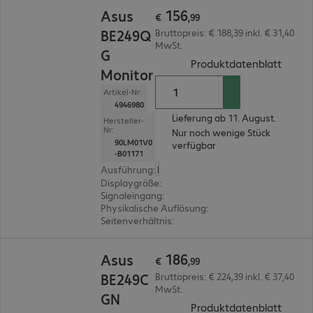
€ 156,99
156
Asus
€
,
99
BE249Q
Bruttopreis: € 188,39 inkl. € 31,40
MwSt.
G
(
PDF, 
Produktdatenblatt
Monitor
Artikel-Nr:
4946980
Lieferung ab 11. August.
Hersteller-
Nr:
Nur noch wenige Stück
90LM01V0
verfügbar
-B01171
Ausführung
:
Europäisch
Displaygröße
:
60,5 cm (23,8")
Signaleingang
:
1 x DisplayPort (digital), 1 x HDMI (
Physikalische Auflösung
:
1.920 x 1.080 FHD
Seitenverhältnis
:
16:9
€ 186,99
186
Asus
€
,
99
BE249C
Bruttopreis: € 224,39 inkl. € 37,40
MwSt.
GN
(
PDF, 
Produktdatenblatt