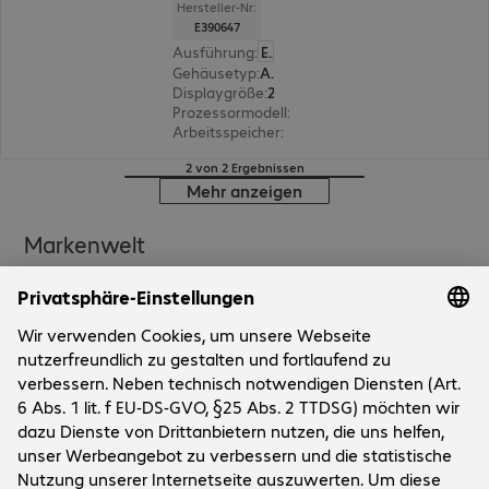
Hersteller-Nr:
E390647
Ausführung
:
Europäisch
Gehäusetyp
:
All-in-One
Displaygröße
:
25,7 cm (10,1")
Prozessormodell
:
Rockchip RK3399, 2,00 GHz
Arbeitsspeicher
:
4 GB
2 von 2 Ergebnissen
Mehr anzeigen
Markenwelt
Unternehmen