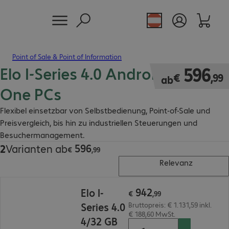
Point of Sale & Point of Information
Elo I-Series 4.0 Android All-in-
€ 596,99
596
€
,
99
ab
One PCs
Flexibel einsetzbar von Selbstbedienung, Point-of-Sale und
Preisvergleich, bis hin zu industriellen Steuerungen und
Besuchermanagement.
596
2
Varianten ab
€ 596,99
€
,
99
Relevanz
€ 942,99
942
Elo I-
€
,
99
Series 4.0
Bruttopreis: € 1.131,59 inkl.
€ 188,60 MwSt.
4/32 GB