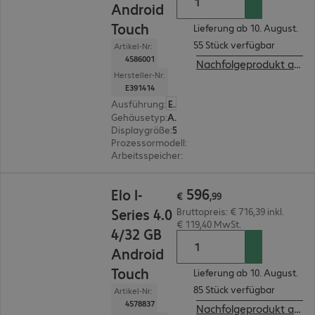
Android
Touch
Lieferung ab 10. August.
55 Stück verfügbar
Artikel-Nr:
4586001
Nachfolgeprodukt ansehen
Hersteller-Nr:
E391414
Ausführung
:
Europäisch
Gehäusetyp
:
All-in-One
Displaygröße
:
54,6 cm (21,5")
Prozessormodell
:
Rockchip RK3399, 2,00 GHz
Arbeitsspeicher
:
4 GB
€ 596,99
596
Elo I-
€
,
99
Series 4.0
Bruttopreis: € 716,39 inkl.
€ 119,40 MwSt.
4/32 GB
Android
Touch
Lieferung ab 10. August.
85 Stück verfügbar
Artikel-Nr:
4578837
Nachfolgeprodukt ansehen