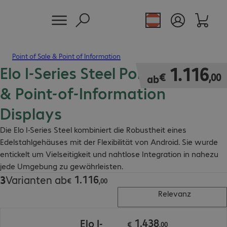
Point of Sale & Point of Information
Elo I-Series Steel Point-of-Sale
€ 1.116,00
1
.
116
€
,
00
ab
& Point-of-Information
Displays
Die Elo I-Series Steel kombiniert die Robustheit eines
Edelstahlgehäuses mit der Flexibilität von Android. Sie wurde
entickelt um Vielseitigkeit und nahtlose Integration in nahezu
jede Umgebung zu gewährleisten.
1
.
116
3
Varianten ab
€ 1.116,00
€
,
00
Relevanz
€ 1.438,00
1
.
438
Elo I-
€
,
00