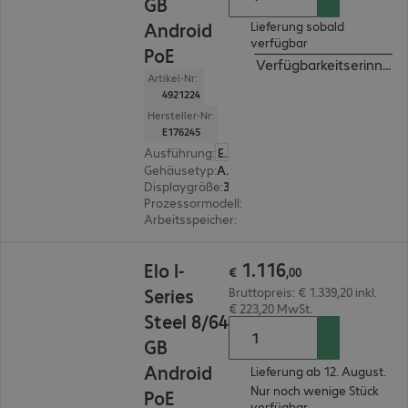
GB
Android
Lieferung sobald
verfügbar
PoE
Verfügbarkeitserinneru
Artikel-Nr:
4921224
Hersteller-Nr:
E176245
Ausführung
:
Europäisch
Gehäusetyp
:
All-in-One
Displaygröße
:
39,6 cm (15,6")
Prozessormodell
:
Qualcomm Dragonwing QCS
Arbeitsspeicher
:
8 GB
€ 1.116,00
1
.
116
Elo I-
€
,
00
Series
Bruttopreis: € 1.339,20 inkl.
€ 223,20 MwSt.
Steel 8/64
GB
Android
Lieferung ab 12. August.
Nur noch wenige Stück
PoE
verfügbar