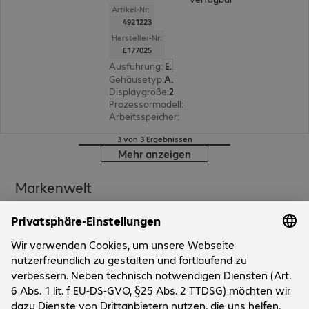
Artikel-Nr:
4921223
Hersteller-Nr:
E177025
Ausführung
:
Europäisch
Gehäusetyp
:
All-in-One
Displaygröße
:
25,7 cm (10,1")
Prozessormodell
:
Qualcomm Dragonwing QCS
Arbeitsspeicher
:
8 GB
3 von 3 Ergebnissen
Mehr anzeigen
Markenwelt