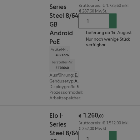
Series
Bruttopreis: € 1.725,60 inkl.
€ 287,60 MwSt.
Steel 8/64
GB
Android
Lieferung ab 14. August.
Nur noch wenige Stück
PoE
verfügbar
Artikel-Nr:
4921226
Hersteller-Nr:
E176640
Ausführung
:
Europäisch
Gehäusetyp
:
All-in-One
Displaygröße
:
54,6 cm (21,5")
Prozessormodell
:
Qualcomm Dragonwing QCS
Arbeitsspeicher
:
8 GB
€ 1.260,00
1
.
260
Elo I-
€
,
00
Series
Bruttopreis: € 1.512,00 inkl.
€ 252,00 MwSt.
Steel 8/64