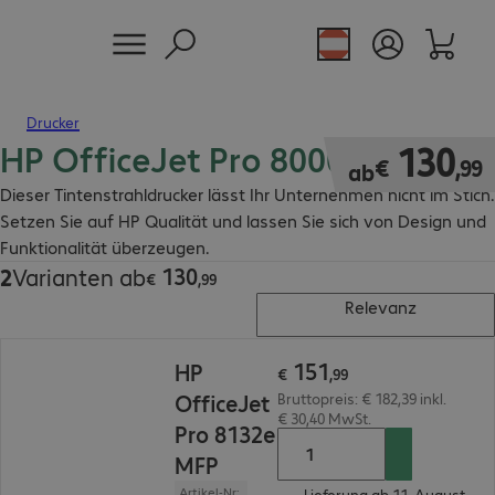
Drucker
HP OfficeJet Pro 8000 Drucker
€ 130,99
130
€
,
99
ab
Dieser Tintenstrahldrucker lässt Ihr Unternehmen nicht im Stich.
Setzen Sie auf HP Qualität und lassen Sie sich von Design und
Funktionalität überzeugen.
130
2
Varianten ab
€ 130,99
€
,
99
Relevanz
€ 151,99
151
HP
€
,
99
OfficeJet
Bruttopreis: € 182,39 inkl.
€ 30,40 MwSt.
Pro 8132e
MFP
Artikel-Nr:
Lieferung ab 11. August.