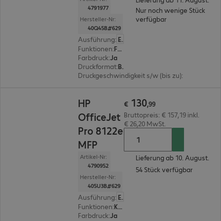
4791977
Nur noch wenige Stück
verfügbar
Hersteller-Nr:
40Q45B#629
Ausführung
:
Europäisch
Funktionen
:
Faxen, Kopieren, Drucken, Scannen
Farbdruck
:
Ja
Druckformat
:
Bis max. A4
Druckgeschwindigkeit s/w (bis zu)
:
20,0 Seiten/
€ 130,99
130
HP
€
,
99
OfficeJet
Bruttopreis: € 157,19 inkl.
€ 26,20 MwSt.
Pro 8122e
MFP
Artikel-Nr:
Lieferung ab 10. August.
4790952
54 Stück verfügbar
Hersteller-Nr:
405U3B#629
Ausführung
:
Europäisch
Funktionen
:
Kopieren, Drucken, Scannen
Farbdruck
:
Ja