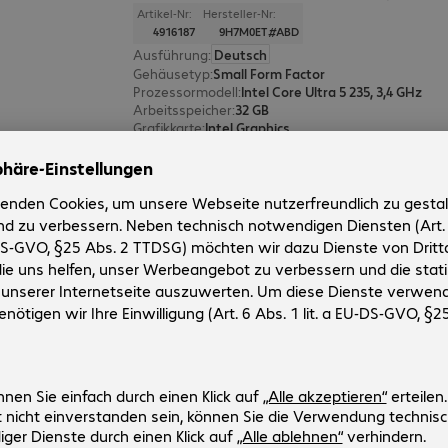
Artikel-Nr:
Hersteller-Nr:
4916187
9H7M0ET#ABD
Ausführung
:
Deutsch
Gehäusetyp
:
Small Form Factor
Prozessormodell
:
Intel Core Ultra 5 235, 3,4 GHz
Arbeitsspeicher
:
32 GB
Grafikkarte
:
Intel Graphics
HP ProDesk 4 SFF G1i U5 16/512G
Artikel-Nr:
Hersteller-Nr:
4916176
9H7L4ET#ABD
Ausführung
:
Deutsch
Gehäusetyp
:
Small Form Factor
Prozessormodell
:
Intel Core Ultra 5 235, 3,4 GHz
Arbeitsspeicher
:
16 GB
Grafikkarte
:
Intel Graphics