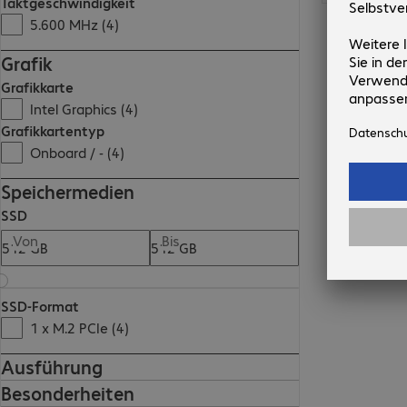
Taktgeschwindigkeit
5.600 MHz (4)
Grafik
Grafikkarte
Intel Graphics (4)
Grafikkartentyp
Onboard / - (4)
Speichermedien
SSD
Von
Bis
SSD-Format
1 x M.2 PCIe (4)
Ausführung
Besonderheiten