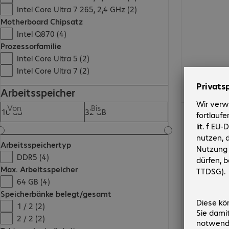
Intel Core Ultra 7 265, 2,4 GHz (2)
Motherboard Chipsatz
Intel Q870 (4)
Prozessorfamilie
Intel Core Ultra 5 (2)
Intel Core Ultra 7 (2)
Arbeitsspeicher
Von
Bis
€ 891,99
Arbeitsspeichertyp
DDR5 (4)
Max. Arbeitsspeicher
64 GB (4)
Speicherbänke belegt/gesamt
1 / 2 (2)
2 / 2 (2)