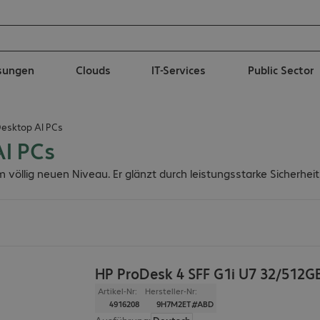
ösungen
Clouds
IT-Services
Public Sector
Desktop AI PCs
AI PCs
nem völlig neuen Niveau. Er glänzt durch leistungsstarke Sicherh
HP ProDesk 4 SFF G1i U7 32/512G
Artikel-Nr:
Hersteller-Nr:
4916208
9H7M2ET#ABD