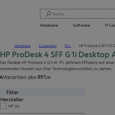
Hardware
Software
IT-L
Hardware
Computing
PCs
HP ProDesk 4 SFF G1i 
Startseite
HP ProDesk 4 SFF G1i Desktop 
€ 891,99
Der flexible HP ProDesk 4 G1i KI -PC definiert Effizienz auf ei
maximalen Nutzen aus Ihrer Technologieinvestition zu ziehen.
891
4
Varianten ab
€
,
99
Filter
€ 1.350,00
Hersteller
HP (4)