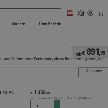
Karriere
Über Bechtle
€ 891,99
891
€
,
99
ab
eits- und Performance-Funktonen, die es Ihnen ermöglichen, den
Relevanz
1
.
350
B AI PC
€
,
00
Bruttopreis: € 1.620,00 inkl. € 270,00 MwSt.