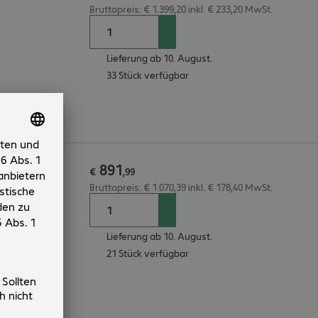
Bruttopreis: € 1.399,20 inkl. € 233,20 MwSt.
Lieferung ab 10. August.
33 Stück verfügbar
891
B AI PC
€
,
99
Bruttopreis: € 1.070,39 inkl. € 178,40 MwSt.
Lieferung ab 10. August.
21 Stück verfügbar