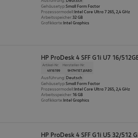
Ausführung
:
Deutsch
Gehäusetyp
:
Small Form Factor
Prozessormodell
:
Intel Core Ultra 7 265, 2,4 GHz
Arbeitsspeicher
:
32 GB
Grafikkarte
:
Intel Graphics
HP ProDesk 4 SFF G1i U7 16/512G
Artikel-Nr:
Hersteller-Nr:
4916199
9H7M1ET#ABD
Ausführung
:
Deutsch
Gehäusetyp
:
Small Form Factor
Prozessormodell
:
Intel Core Ultra 7 265, 2,4 GHz
Arbeitsspeicher
:
16 GB
Grafikkarte
:
Intel Graphics
HP ProDesk 4 SFF G1i U5 32/512 G