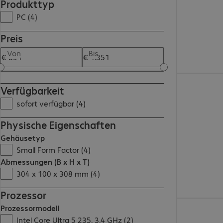
Produkttyp
PC (4)
Preis
Von
Bis
€ 1.060,00
Verfügbarkeit
sofort verfügbar (4)
Physische Eigenschaften
Gehäusetyp
Small Form Factor (4)
Abmessungen (B x H x T)
304 x 100 x 308 mm (4)
Prozessor
€ 1.166,00
Prozessormodell
Intel Core Ultra 5 235, 3,4 GHz (2)