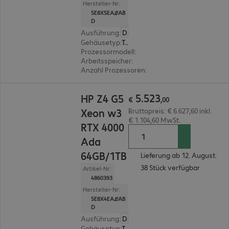
Hersteller-Nr:
5E8X5EA#AB
D
Ausführung
:
Deutsch
Gehäusetyp
:
Tower
Prozessormodell
:
Intel Xeon w5-2545, 3,5 GHz
Arbeitsspeicher
:
64 GB
Anzahl Prozessoren
:
1
€ 5.523,00
5
.
523
HP Z4 G5
€
,
00
Xeon w3
Bruttopreis: € 6.627,60 inkl.
€ 1.104,60 MwSt.
RTX 4000
Ada
64GB/1TB
Lieferung ab 12. August.
38 Stück verfügbar
Artikel-Nr:
4860393
Hersteller-Nr:
5E8X4EA#AB
D
Ausführung
:
Deutsch
Gehäusetyp
:
Tower