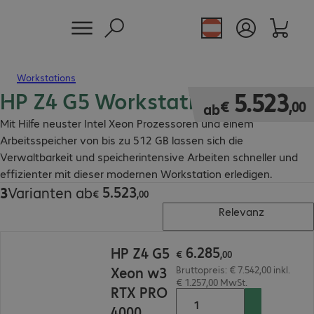
Workstations
HP Z4 G5 Workstations
€ 5.523,00
5
.
523
€
,
00
ab
Mit Hilfe neuster Intel Xeon Prozessoren und einem
Arbeitsspeicher von bis zu 512 GB lassen sich die
Verwaltbarkeit und speicherintensive Arbeiten schneller und
effizienter mit dieser modernen Workstation erledigen.
5
.
523
3
Varianten ab
€ 5.523,00
€
,
00
Relevanz
€ 6.285,00
6
.
285
HP Z4 G5
€
,
00
Xeon w3
Bruttopreis: € 7.542,00 inkl.
€ 1.257,00 MwSt.
RTX PRO
4000