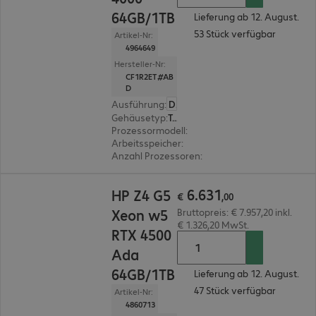
64GB/1TB
Lieferung ab 12. August.
53 Stück verfügbar
Artikel-Nr:
4964649
Hersteller-Nr:
CF1R2ET#AB
D
Ausführung
:
Deutsch
Gehäusetyp
:
Tower
Prozessormodell
:
Intel Xeon w3-2535, 3,5 GHz
Arbeitsspeicher
:
64 GB
Anzahl Prozessoren
:
1
€ 6.631,00
6
.
631
HP Z4 G5
€
,
00
Xeon w5
Bruttopreis: € 7.957,20 inkl.
€ 1.326,20 MwSt.
RTX 4500
Ada
64GB/1TB
Lieferung ab 12. August.
47 Stück verfügbar
Artikel-Nr:
4860713