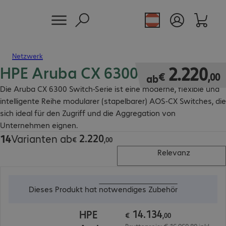
Netzwerk
HPE Aruba CX 6300 Switch
€ 2.220,00
2
.
220
€
,
00
ab
Die Aruba CX 6300 Switch-Serie ist eine moderne, flexible und
intelligente Reihe modularer (stapelbarer) AOS-CX Switches, die
sich ideal für den Zugriff und die Aggregation von
Unternehmen eignen.
2
.
220
14
Varianten ab
€ 2.220,00
€
,
00
Relevanz
€ 14.134,00
Dieses Produkt hat
notwendiges Zubehör
14
.
134
HPE
€
,
00