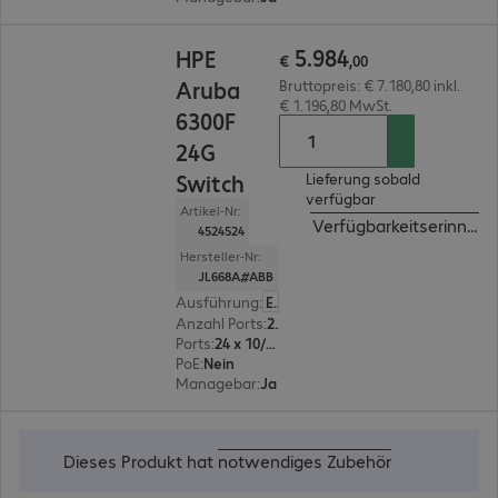
€ 5.984,00
5
.
984
HPE
€
,
00
Aruba
Bruttopreis: € 7.180,80 inkl.
€ 1.196,80 MwSt.
6300F
24G
Switch
Lieferung sobald
verfügbar
Artikel-Nr:
Verfügbarkeitserinneru
4524524
Hersteller-Nr:
JL668A#ABB
Ausführung
:
Europäisch
Anzahl Ports
:
24
Ports
:
24 x 10/100/1000 RJ45
PoE
:
Nein
Managebar
:
Ja
€ 2.220,00
Dieses Produkt hat
notwendiges Zubehör