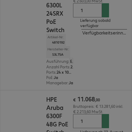
€ 2.603,00 MwSt.
6300L
24SRX
PoE
Lieferung sobald
verfügbar
Switch
Verfügbarkeitserinneru
Artikel-Nr:
4810192
Hersteller-Nr:
S3L75A
Ausführung
:
Europäisch
Anzahl Ports
:
24
Ports
:
24 x 100/1000/2,5G/5G/10G RJ45
PoE
:
Ja
Managebar
:
Ja
€ 11.068,00
11
.
068
HPE
€
,
00
Aruba
Bruttopreis: € 13.281,60 inkl.
€ 2.213,60 MwSt.
6300F
48G PoE
Lieferung ab 13. August.