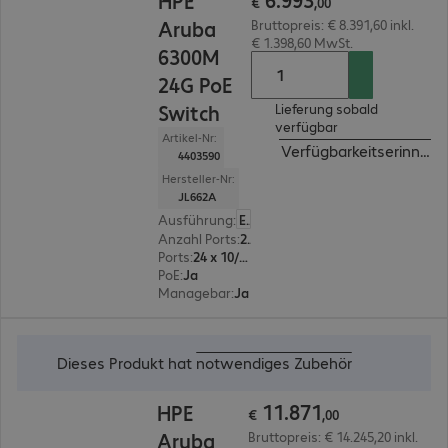
HPE
€
,
00
Aruba
Bruttopreis: € 8.391,60 inkl.
€ 1.398,60 MwSt.
6300M
24G PoE
Switch
Lieferung sobald
verfügbar
Artikel-Nr:
Verfügbarkeitserinneru
4403590
Hersteller-Nr:
JL662A
Ausführung
:
Europäisch
Anzahl Ports
:
24
Ports
:
24 x 10/100/1000 RJ45
PoE
:
Ja
Managebar
:
Ja
€ 11.871,00
Dieses Produkt hat
notwendiges Zubehör
11
.
871
HPE
€
,
00
Aruba
Bruttopreis: € 14.245,20 inkl.