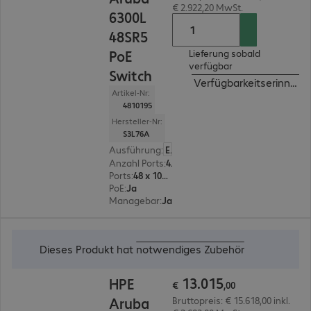
€ 2.922,20 MwSt.
6300L
48SR5
PoE
Lieferung sobald
verfügbar
Switch
Verfügbarkeitserinneru
Artikel-Nr:
4810195
Hersteller-Nr:
S3L76A
Ausführung
:
Europäisch
Anzahl Ports
:
48
Ports
:
48 x 100/1000/2,5G/5G RJ45
PoE
:
Ja
Managebar
:
Ja
€ 13.015,00
Dieses Produkt hat
notwendiges Zubehör
13
.
015
HPE
€
,
00
Aruba
Bruttopreis: € 15.618,00 inkl.