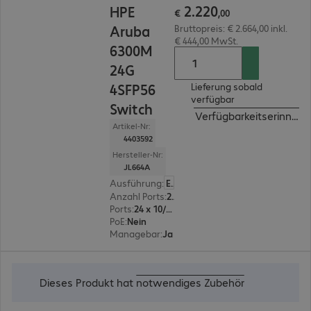
2
.
220
HPE
€
,
00
Aruba
Bruttopreis: € 2.664,00 inkl.
€ 444,00 MwSt.
6300M
24G
4SFP56
Lieferung sobald
verfügbar
Switch
Verfügbarkeitserinneru
Artikel-Nr:
4403592
Hersteller-Nr:
JL664A
Ausführung
:
Europäisch
Anzahl Ports
:
24
Ports
:
24 x 10/100/1000 RJ45
PoE
:
Nein
Managebar
:
Ja
€ 9.706,00
Dieses Produkt hat
notwendiges Zubehör