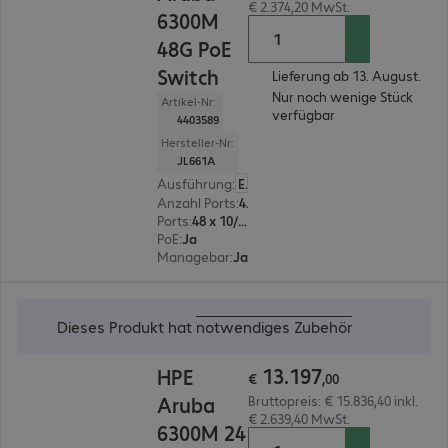
€ 2.374,20 MwSt.
6300M
48G PoE
Switch
Lieferung ab 13. August.
Nur noch wenige Stück
Artikel-Nr:
verfügbar
4403589
Hersteller-Nr:
JL661A
Ausführung
:
Europäisch
Anzahl Ports
:
48
Ports
:
48 x 10/100/1000 RJ45
PoE
:
Ja
Managebar
:
Ja
€ 13.197,00
Dieses Produkt hat
notwendiges Zubehör
13
.
197
HPE
€
,
00
Aruba
Bruttopreis: € 15.836,40 inkl.
€ 2.639,40 MwSt.
6300M 24