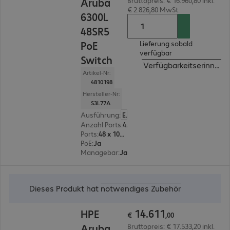
Aruba
Bruttopreis: € 16.960,80 inkl.
€ 2.826,80 MwSt.
6300L
48SR5
PoE
Lieferung sobald
verfügbar
Switch
Verfügbarkeitserinneru
Artikel-Nr:
4810198
Hersteller-Nr:
S3L77A
Ausführung
:
Europäisch
Anzahl Ports
:
48
Ports
:
48 x 100/1000/2,5G/5G RJ45
PoE
:
Ja
Managebar
:
Ja
€ 14.611,00
Dieses Produkt hat
notwendiges Zubehör
14
.
611
HPE
€
,
00
Aruba
Bruttopreis: € 17.533,20 inkl.