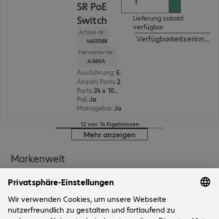
SR PoE
Switch
Lieferung sobald
verfügbar
Artikel-Nr:
Verfügbarkeitserinneru
4403588
Hersteller-Nr:
JL660A
Ausführung
:
Europäisch
Anzahl Ports
:
24
Ports
:
24 x 1000/2,5G/5G RJ45
PoE
:
Ja
Managebar
:
Ja
12 von 14 Ergebnissen
Mehr anzeigen
Markenwelt