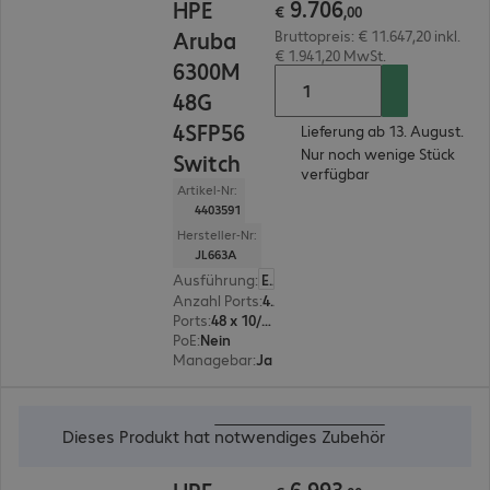
9
.
706
HPE
€
,
00
Aruba
Bruttopreis: € 11.647,20 inkl.
€ 1.941,20 MwSt.
6300M
48G
4SFP56
Lieferung ab 13. August.
Nur noch wenige Stück
Switch
verfügbar
Artikel-Nr:
4403591
Hersteller-Nr:
JL663A
Ausführung
:
Europäisch
Anzahl Ports
:
48
Ports
:
48 x 10/100/1000 RJ45
PoE
:
Nein
Managebar
:
Ja
€ 6.993,00
Dieses Produkt hat
notwendiges Zubehör
6
.
993