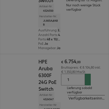
Switch
Nur noch wenige Stück
Artikel-Nr:
verfügbar
4524550
Hersteller-Nr:
JL665A#AB
B
Ausführung
:
Europäisch
Anzahl Ports
:
48
Ports
:
48 x 10/100/1000 RJ45
PoE
:
Ja
Managebar
:
Ja
€ 6.754,00
6
.
754
HPE
€
,
00
Aruba
Bruttopreis: € 8.104,80 inkl.
€ 1.350,80 MwSt.
6300F
24G PoE
Switch
Lieferung sobald
verfügbar
Artikel-Nr:
Verfügbarkeitserinneru
4524547
Hersteller-Nr: