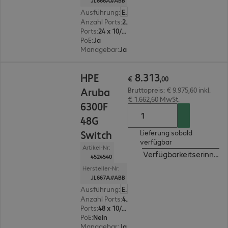
JL666A#ABB
Ausführung
:
Europäisch
Anzahl Ports
:
24
Ports
:
24 x 10/100/1000 RJ45
PoE
:
Ja
Managebar
:
Ja
€ 8.313,00
8
.
313
HPE
€
,
00
Aruba
Bruttopreis: € 9.975,60 inkl.
€ 1.662,60 MwSt.
6300F
48G
Switch
Lieferung sobald
verfügbar
Artikel-Nr:
Verfügbarkeitserinneru
4524540
Hersteller-Nr:
JL667A#ABB
Ausführung
:
Europäisch
Anzahl Ports
:
48
Ports
:
48 x 10/100/1000 RJ45
PoE
:
Nein
Managebar
:
Ja