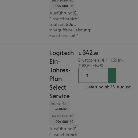
Hersteller-Nr:
994-000196
Ausführung
:
Europäisch
Einsatzbereich
:
Videokonferenz-Systeme
Laufzeit
:
5 Jahre
Inbegriffene Leistung
:
Zentraler Ansprechpartn
Reaktionszeit
:
1 Stunde
€ 342,99
342
Logitech
€
,
99
Ein-
Bruttopreis: € 411,59 inkl.
€ 68,60 MwSt.
Jahres-
Plan
Select
Lieferung ab 13. August.
Service
Artikel-Nr:
4606029
Hersteller-Nr:
994-000149
Ausführung
:
Europäisch
Einsatzbereich
:
Videokonferenz-Systeme