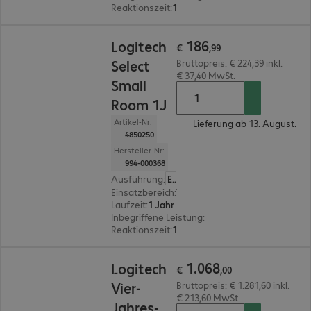
Reaktionszeit
:
1 Stunde
€ 186,99
186
Logitech
€
,
99
Select
Bruttopreis: € 224,39 inkl.
€ 37,40 MwSt.
Small
Room 1J
Artikel-Nr:
Lieferung ab 13. August.
4850250
Hersteller-Nr:
994-000368
Ausführung
:
Europäisch
Einsatzbereich
:
Videokonferenz-Systeme
Laufzeit
:
1 Jahr
Inbegriffene Leistung
:
Zentraler Ansprechpartn
Reaktionszeit
:
1 Stunde
€ 1.068,00
1
.
068
Logitech
€
,
00
Vier-
Bruttopreis: € 1.281,60 inkl.
€ 213,60 MwSt.
Jahres-