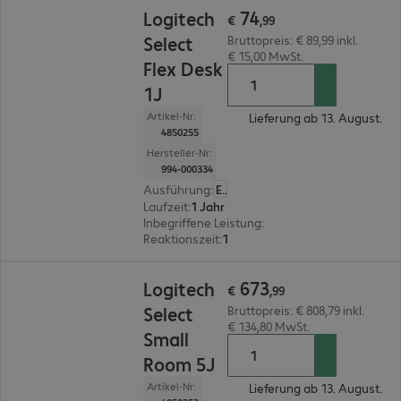
€ 74,99
74
Logitech
€
,
99
Select
Bruttopreis: € 89,99 inkl.
€ 15,00 MwSt.
Flex Desk
1J
Artikel-Nr:
Lieferung ab 13. August.
4850255
Hersteller-Nr:
994-000334
Ausführung
:
Europäisch
Laufzeit
:
1 Jahr
Inbegriffene Leistung
:
Zentraler Ansprechpartn
Reaktionszeit
:
1 Stunde
€ 673,99
673
Logitech
€
,
99
Select
Bruttopreis: € 808,79 inkl.
€ 134,80 MwSt.
Small
Room 5J
Artikel-Nr:
Lieferung ab 13. August.