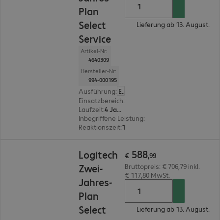
Plan
Select
Lieferung ab 13. August.
Service
Artikel-Nr:
4640309
Hersteller-Nr:
994-000195
Ausführung
:
Europäisch
Einsatzbereich
:
Videokonferenz-Systeme
Laufzeit
:
4 Jahre
Inbegriffene Leistung
:
Zentraler Ansprechpartn
Reaktionszeit
:
1 Stunde
€ 588,99
588
Logitech
€
,
99
Zwei-
Bruttopreis: € 706,79 inkl.
€ 117,80 MwSt.
Jahres-
Plan
Select
Lieferung ab 13. August.