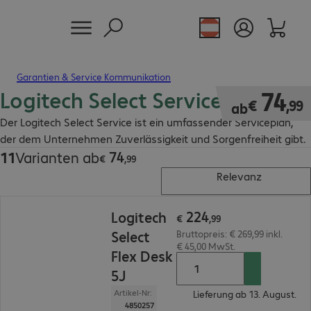
Garantien & Service Kommunikation
Logitech Select Services
€ 74,99
74
€
,
99
ab
Der Logitech Select Service ist ein umfassender Serviceplan,
der dem Unternehmen Zuverlässigkeit und Sorgenfreiheit gibt.
74
11
Varianten ab
€ 74,99
€
,
99
Relevanz
€ 224,99
224
Logitech
€
,
99
Select
Bruttopreis: € 269,99 inkl.
€ 45,00 MwSt.
Flex Desk
5J
Artikel-Nr:
Lieferung ab 13. August.
4850257