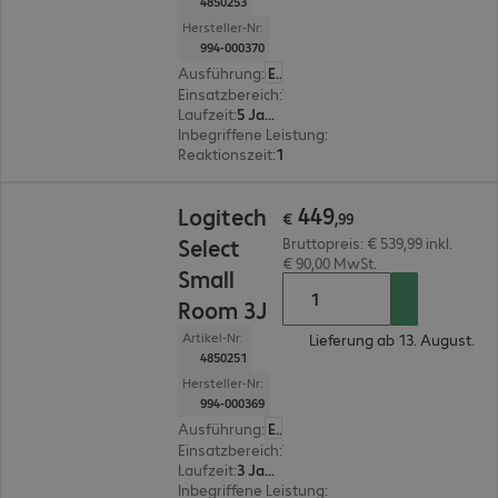
4850253
Hersteller-Nr:
994-000370
Ausführung
:
Europäisch
Einsatzbereich
:
Videokonferenz-Systeme
Laufzeit
:
5 Jahre
Inbegriffene Leistung
:
Zentraler Ansprechpartn
Reaktionszeit
:
1 Stunde
€ 449,99
449
Logitech
€
,
99
Select
Bruttopreis: € 539,99 inkl.
€ 90,00 MwSt.
Small
Room 3J
Artikel-Nr:
Lieferung ab 13. August.
4850251
Hersteller-Nr:
994-000369
Ausführung
:
Europäisch
Einsatzbereich
:
Videokonferenz-Systeme
Laufzeit
:
3 Jahre
Inbegriffene Leistung
:
Zentraler Ansprechpartn