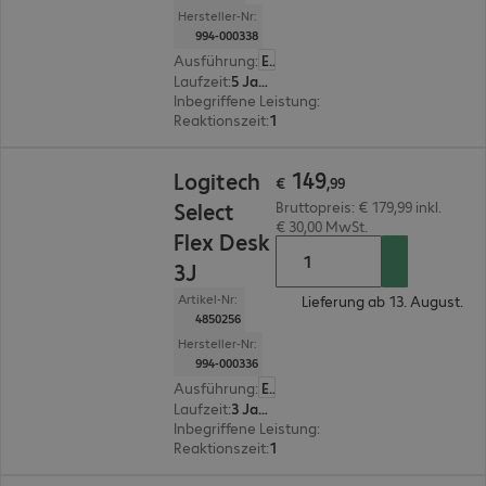
Hersteller-Nr:
994-000338
Ausführung
:
Europäisch
Laufzeit
:
5 Jahre
Inbegriffene Leistung
:
Zentraler Ansprechpartn
Reaktionszeit
:
1 Stunde
€ 149,99
149
Logitech
€
,
99
Select
Bruttopreis: € 179,99 inkl.
€ 30,00 MwSt.
Flex Desk
3J
Artikel-Nr:
Lieferung ab 13. August.
4850256
Hersteller-Nr:
994-000336
Ausführung
:
Europäisch
Laufzeit
:
3 Jahre
Inbegriffene Leistung
:
Zentraler Ansprechpartn
Reaktionszeit
:
1 Stunde