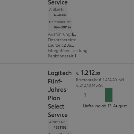
Service
Artikel-Nr:
4640307
Hersteller-Nr:
994-000194
Ausführung
:
Europäisch
Einsatzbereich
:
Videokonferenz-Systeme
Laufzeit
:
2 Jahre
Inbegriffene Leistung
:
Zentraler Ansprechpartn
Reaktionszeit
:
1 Stunde
€ 1.212,00
1
.
212
Logitech
€
,
00
Fünf-
Bruttopreis: € 1.454,40 inkl.
€ 242,40 MwSt.
Jahres-
Plan
Select
Lieferung ab 13. August.
Service
Artikel-Nr:
4631162