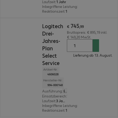
Laufzeit
:
1 Jahr
Inbegriffene Leistung
:
Zentraler Ansprechpartn
Reaktionszeit
:
1 Stunde
€ 745,99
745
Logitech
€
,
99
Drei-
Bruttopreis: € 895,19 inkl.
€ 149,20 MwSt.
Jahres-
Plan
Select
Lieferung ab 13. August.
Service
Artikel-Nr:
4606028
Hersteller-Nr:
994-000148
Ausführung
:
Europäisch
Einsatzbereich
:
Videokonferenz-Systeme
Laufzeit
:
3 Jahre
Inbegriffene Leistung
:
Zentraler Ansprechpartn
Reaktionszeit
:
1 Stunde