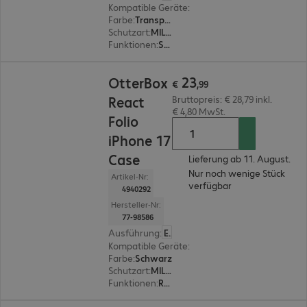
Kompatible Geräte
:
Apple iPhone 17
Farbe
:
Transparent
Schutzart
:
MIL-STD 810G
Funktionen
:
Schutz der Smartphone Rückseite
€ 23,99
23
OtterBox
€
,
99
React
Bruttopreis: € 28,79 inkl.
€ 4,80 MwSt.
Folio
iPhone 17
Case
Lieferung ab 11. August.
Nur noch wenige Stück
Artikel-Nr:
verfügbar
4940292
Hersteller-Nr:
77-98586
Ausführung
:
Europäisch
Kompatible Geräte
:
Apple iPhone 17
Farbe
:
Schwarz
Schutzart
:
MIL-STD 810G
Funktionen
:
Rundumschutz