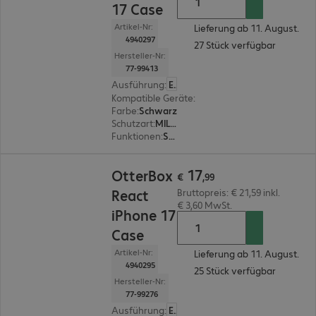
17 Case
Artikel-Nr:
Lieferung ab 11. August.
4940297
27 Stück verfügbar
Hersteller-Nr:
77-99413
Ausführung
:
Europäisch
Kompatible Geräte
:
Apple iPhone 17
Farbe
:
Schwarz
Schutzart
:
MIL-STD 810G
Funktionen
:
Schutz der Smartphone Rückseite
€ 17,99
17
OtterBox
€
,
99
React
Bruttopreis: € 21,59 inkl.
€ 3,60 MwSt.
iPhone 17
Case
Artikel-Nr:
Lieferung ab 11. August.
4940295
25 Stück verfügbar
Hersteller-Nr:
77-99276
Ausführung
:
Europäisch