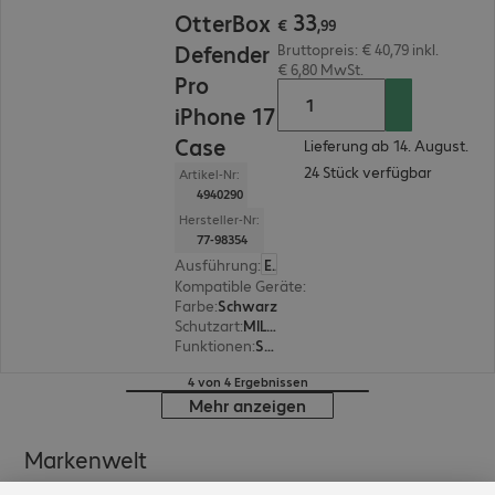
€ 33,99
33
OtterBox
€
,
99
Defender
Bruttopreis: € 40,79 inkl.
€ 6,80 MwSt.
Pro
iPhone 17
Case
Lieferung ab 14. August.
24 Stück verfügbar
Artikel-Nr:
4940290
Hersteller-Nr:
77-98354
Ausführung
:
Europäisch
Kompatible Geräte
:
Apple iPhone 17
Farbe
:
Schwarz
Schutzart
:
MIL-STD 810G
Funktionen
:
Schutz der Smartphone Rückseite
4 von 4 Ergebnissen
Mehr anzeigen
Markenwelt