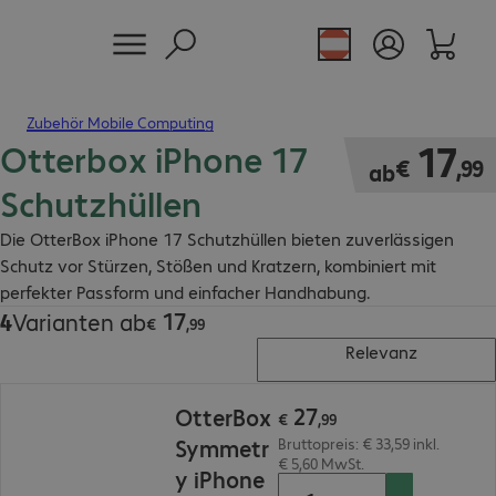
Zubehör Mobile Computing
Otterbox iPhone 17
€ 17,99
17
€
,
99
ab
Schutzhüllen
Die OtterBox iPhone 17 Schutzhüllen bieten zuverlässigen
Schutz vor Stürzen, Stößen und Kratzern, kombiniert mit
perfekter Passform und einfacher Handhabung.
17
4
Varianten ab
€ 17,99
€
,
99
Relevanz
€ 27,99
27
OtterBox
€
,
99
Symmetr
Bruttopreis: € 33,59 inkl.
€ 5,60 MwSt.
y iPhone