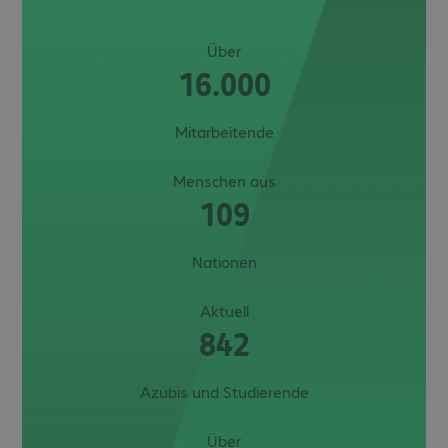
Über
16.000
Mitarbeitende
Menschen aus
109
Nationen
Aktuell
842
Azubis und Studierende
Über