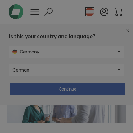
Is this your country and language?
Pressemeldung
Germany
Bechtle stärkt internationales Business
German
Continue