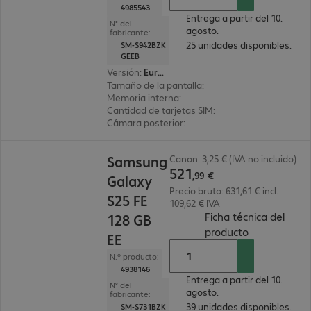
4985543
Entrega a partir del 10.
N° del
agosto.
fabricante:
25 unidades disponibles.
SM-S942BZK
GEEB
Versión
:
Europa
Tamaño de la pantalla
:
16 cm (6,3")
Memoria interna
:
256 GB
Cantidad de tarjetas SIM
:
2 (SIM dual)
Cámara posterior
:
Triple
521,99 €
Samsung
Canon: 3,25 € (IVA no incluido)
521
,
99
€
Galaxy
Precio bruto: 631,61 € incl.
S25 FE
109,62 € IVA
Ficha técnica del
128 GB
(
PDF, 85.18 K
producto
EE
N.º producto:
4938146
Entrega a partir del 10.
N° del
agosto.
fabricante:
39 unidades disponibles.
SM-S731BZK