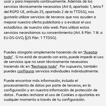
Sobre la empresa
La empresa
Servicio al cliente
Oficinas de Bechtle
Empleo
Informaciones de pago y envío
Prensa
Social Media
Centro de ayuda
Relación con inversores
Canal de denuncias
Certificados
LinkedIn
Newsletter
Nuestra oferta está dirigida exclusivamente a
empresas y entidades públicas.
Los precios se expresan en euros sin incluir el IVA
vigente.
Aviso legal
Declaración de protección de datos
Términos y condiciones