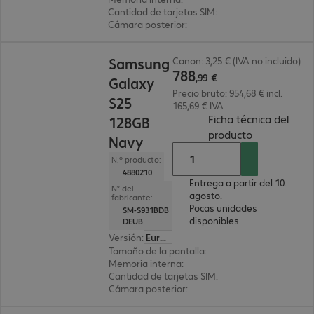
Cantidad de tarjetas SIM
:
2 (SIM dual)
Cámara posterior
:
Doble
788,99 €
Samsung
Canon: 3,25 € (IVA no incluido)
788
,
99
€
Galaxy
Precio bruto: 954,68 € incl.
S25
165,69 € IVA
Ficha técnica del
128GB
(
PDF, 106.54
producto
Navy
N.º producto:
4880210
Entrega a partir del 10.
N° del
agosto.
fabricante:
Pocas unidades
SM-S931BDB
disponibles
DEUB
Versión
:
Europa
Tamaño de la pantalla
:
15,8 cm (6,2")
Memoria interna
:
128 GB
Cantidad de tarjetas SIM
:
2 (SIM dual)
Cámara posterior
:
Triple