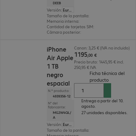
DEEB
Versión
:
Europa
Tamaño de la pantalla
:
17 cm (6,7")
Memoria interna
:
128 GB
Cantidad de tarjetas SIM
:
2 (SIM dual)
Cámara posterior
:
Triple
1195,00 €
iPhone
Canon: 3,25 € (IVA no incluido)
1195
,
00
€
Air Apple
Precio bruto: 1445,95 € incl.
1 TB
250,95 € IVA
Ficha técnica del
negro
(
PDF, 2.54 M
producto
espacial
N.º producto:
4939356-12
Entrega a partir del 10.
N° del
agosto.
fabricante:
27 unidades disponibles.
MG2W4QL/
A
Versión
:
Europa
Tamaño de la pantalla
:
16,5 cm (6,5")
Memoria interna
:
1 TB