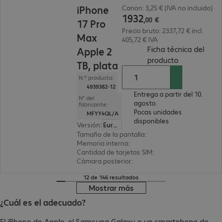
1932,00 €
iPhone
Canon: 3,25 € (IVA no incluido)
1932
,
00
€
17 Pro
Precio bruto: 2337,72 € incl.
Max
405,72 € IVA
Ficha técnica del
Apple 2
(
PDF, 2.54 M
producto
TB, plata
N.º producto:
4939382-12
Entrega a partir del 10.
N° del
agosto.
fabricante:
Pocas unidades
MFYY4QL/A
disponibles
Versión
:
Europa
Tamaño de la pantalla
:
17,5 cm (6,9")
Memoria interna
:
2 TB
Cantidad de tarjetas SIM
:
2 (SIM dual)
Cámara posterior
:
Doble
12 de 146 resultados
Mostrar más
¿Cuál es el adecuado?
El iPhone de Apple, el Samsung Galaxy o un smartphone de