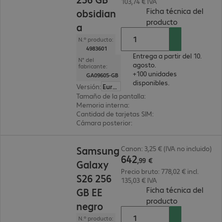
103,74 € IVA
Ficha técnica del
obsidian
(
PDF, 60.14 K
producto
a
N.º producto:
4983601
Entrega a partir del 10.
N° del
agosto.
fabricante:
+100 unidades
GA09605-GB
disponibles.
Versión
:
Europa
Tamaño de la pantalla
:
16 cm (6,3")
Memoria interna
:
256 GB
Cantidad de tarjetas SIM
:
2 (SIM dual)
Cámara posterior
:
Doble
642,99 €
Samsung
Canon: 3,25 € (IVA no incluido)
642
,
99
€
Galaxy
Precio bruto: 778,02 € incl.
S26 256
135,03 € IVA
Ficha técnica del
GB EE
(
PDF, 2.32 M
producto
negro
N.º producto: