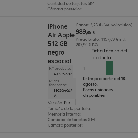
Cantidad de tarjetas SIM
:
2 (SIM dual)
Cámara posterior
:
Triple
989,99 €
iPhone
Canon: 3,25 € (IVA no incluido)
989
,
99
€
Air Apple
Precio bruto: 1197,89 € incl.
512 GB
207,90 € IVA
Ficha técnica del
negro
(
PDF, 2.54 M
producto
espacial
N.º producto:
4939352-12
Entrega a partir del 10.
N° del
agosto.
fabricante:
Pocas unidades
MG2Q4QL/
disponibles
A
Versión
:
Europa
Tamaño de la pantalla
:
16,5 cm (6,5")
Memoria interna
:
512 GB
Cantidad de tarjetas SIM
:
2 (SIM dual)
Cámara posterior
:
Doble
333,99 €