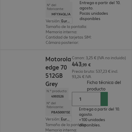
Entrega a partir del 10.
N° del
agosto.
fabricante:
Pocas unidades
MFYX4QL/A
disponibles
Versión
:
Europa
Tamaño de la pantalla
:
17,5 cm (6,9")
Memoria interna
:
1 TB
Cantidad de tarjetas SIM
:
2 (SIM dual)
Cámara posterior
:
Doble
443,99 €
Motorola
Canon: 3,25 € (IVA no incluido)
443
,
99
€
edge 70
Precio bruto: 537,23 € incl.
512GB
93,24 € IVA
Ficha técnica del
Grey
(
PDF, 86.9 KB
producto
N.º producto:
4993526
N° del
fabricante:
Entrega a partir del 10.
PBA50001SE
agosto.
Versión
:
Europa
+100 unidades
Tamaño de la pantalla
:
16,9 cm (6,67")
disponibles.
Memoria interna
:
512 GB