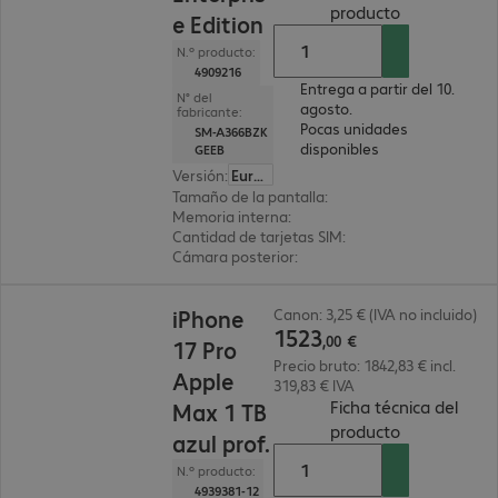
(
PDF, 106.53
producto
e Edition
N.º producto:
4909216
Entrega a partir del 10.
N° del
agosto.
fabricante:
Pocas unidades
SM-A366BZK
disponibles
GEEB
Versión
:
Europa
Tamaño de la pantalla
:
17 cm (6,7")
Memoria interna
:
256 GB
Cantidad de tarjetas SIM
:
2 (SIM dual)
Cámara posterior
:
Triple
1523,00 €
iPhone
Canon: 3,25 € (IVA no incluido)
1523
,
00
€
17 Pro
Precio bruto: 1842,83 € incl.
Apple
319,83 € IVA
Ficha técnica del
Max 1 TB
(
PDF, 2.54 M
producto
azul prof.
N.º producto:
4939381-12