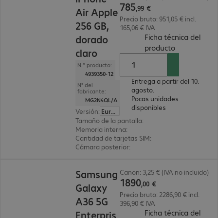
785
,
99
€
Air Apple
Precio bruto: 951,05 € incl.
256 GB,
165,06 € IVA
Ficha técnica del
dorado
(
PDF, 2.54 M
producto
claro
N.º producto:
4939350-12
Entrega a partir del 10.
N° del
agosto.
fabricante:
Pocas unidades
MG2N4QL/A
disponibles
Versión
:
Europa
Tamaño de la pantalla
:
16,5 cm (6,5")
Memoria interna
:
256 GB
Cantidad de tarjetas SIM
:
2 (SIM dual)
Cámara posterior
:
Doble
1890,00 €
Samsung
Canon: 3,25 € (IVA no incluido)
1890
,
00
€
Galaxy
Precio bruto: 2286,90 € incl.
A36 5G
396,90 € IVA
Ficha técnica del
Enterpris