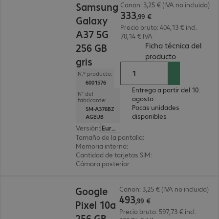
Samsung
Canon: 3,25 € (IVA no incluido)
333
,
99
€
Galaxy
Precio bruto: 404,13 € incl.
A37 5G
70,14 € IVA
Ficha técnica del
256 GB
(
PDF, 58.17 
producto
gris
N.º producto:
6001576
Entrega a partir del 10.
N° del
agosto.
fabricante:
Pocas unidades
SM-A376BZ
disponibles
AGEUB
Versión
:
Europa
Tamaño de la pantalla
:
17 cm (6,7")
Memoria interna
:
256 GB
Cantidad de tarjetas SIM
:
2 (SIM dual)
Cámara posterior
:
Triple
493,99 €
Google
Canon: 3,25 € (IVA no incluido)
493
,
99
€
Pixel 10a
Precio bruto: 597,73 € incl.
256 GB