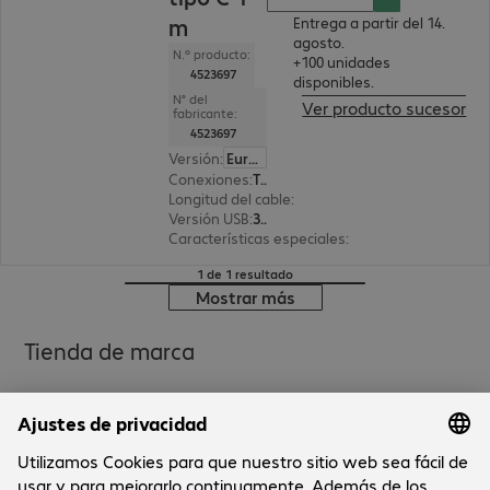
m
Entrega a partir del 14.
agosto.
N.º producto:
+100 unidades
4523697
disponibles.
N° del
Ver producto sucesor
fabricante:
4523697
Versión
:
Europa
Conexiones
:
Tipo C | Tipo C
Longitud del cable
:
1 m
Versión USB
:
3.2
Características especiales
:
revestimiento texti
1 de 1 resultado
Mostrar más
Tienda de marca