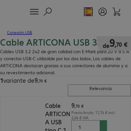
Conexión USB
Cable ARTICONA USB 3.2 tipo C
9,70 €
9
,
70
€
de
Cables USB 3.2 2x2 de gran calidad con E-Mark para 20 V a 5 A
y conector USB-C utilizable por los dos lados. Los cables de
ARTICONA destacan gracias a sus conectores de aluminio y a
su revestimiento adicional.
9
1
variante de
9,70 €
,
70
€
Relevancia
9,70 €
9
Cable
,
70
€
ARTICON
Precio bruto: 11,74 € incl.
2,04 € IVA
A USB
tipo C 1