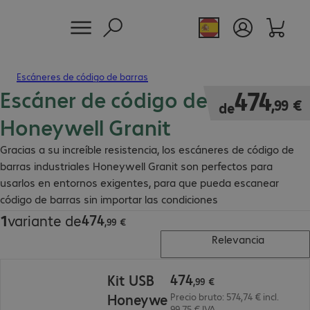
Escáneres de código de barras
Escáner de código de barras
474,99 €
474
,
99
€
de
Honeywell Granit
Gracias a su increíble resistencia, los escáneres de código de
barras industriales Honeywell Granit son perfectos para
usarlos en entornos exigentes, para que pueda escanear
código de barras sin importar las condiciones
medioambientales.
474
1
variante de
474,99 €
,
99
€
Relevancia
474,99 €
474
Kit USB
,
99
€
Honeywe
Precio bruto: 574,74 € incl.
99,75 € IVA