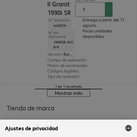
ll Granit
1990i SR
Entrega a partir del 11.
N.º producto:
agosto.
4492574
Pocas unidades
N° del
disponibles
fabricante:
1990ISR-3US
B-R
Versión
:
Europa
Campo de aplicación
:
logística, Industrial, fabri
Motor de escaneado
:
Area Imager, alcance est
Códigos legibles
:
2D+1D
Tipo de conexión
:
Por cable
1 de 1 resultado
Mostrar más
Tienda de marca