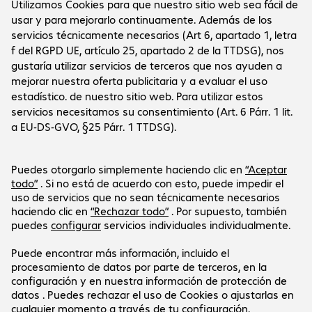
Sobre la empresa
La empresa
Servicio al cliente
Oficinas de Bechtle
Empleo
Informaciones de pago y envío
Prensa
Social Media
Centro de ayuda
Relación con inversores
Canal de denuncias
Certificados
LinkedIn
Newsletter
Nuestra oferta está dirigida exclusivamente a
empresas y entidades públicas.
Los precios se expresan en euros sin incluir el IVA
vigente.