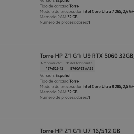
Versión
:
Español
Tipo de carcasa
:
Torre
Modelo de procesador
:
Intel Core Ultra 7 265, 2,4 G
Memoria RAM
:
32 GB
Número de procesadores
:
1
Torre HP Z1 G1i U9 RTX 5060 32G
N.º producto:
N° del fabricante:
4974525-12
B76QPET#ABE
Versión
:
Español
Tipo de carcasa
:
Torre
Modelo de procesador
:
Intel Core Ultra 9 285, 2,5 G
Memoria RAM
:
32 GB
Número de procesadores
:
1
Torre HP Z1 G1i U7 16/512 GB