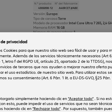
N.º producto:
N° del fabricante:
4906898-12
A40RCET#ABE
Versión
:
Europa
Tipo de carcasa
:
Torre
Modelo de procesador
:
Intel Core Ultra 7 265, 2,4 G
Memoria RAM
:
16 GB
Número de procesadores
:
1
3 de 3 resultados
Mostrar más