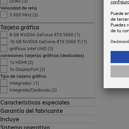
DDR5 (3)
Velocidad de reloj
5 600 MHz (3)
Tarjeta gráfica
8 GB NVIDIA GeForce RTX 5060 (1)
16 GB NVIDIA GeForce RTX 5060 Ti (1)
gráficos Intel UHD (3)
conexiones tarjetas gráficas (dedicadas)
1x HDMI (2)
3x DisplayPort (2)
Tipo de tarjeta gráfica
Integrada/- (1)
Integrada/Dedicada (2)
Características especiales
Garantía del fabricante
Incluye
Sistema operativo