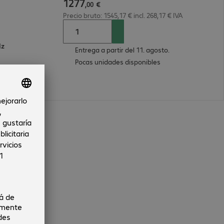
1277
,
00
€
Precio bruto: 1545,17 € incl. 268,17 € IVA
Hz
Entrega a partir del 11. agosto.
Pocas unidades disponibles