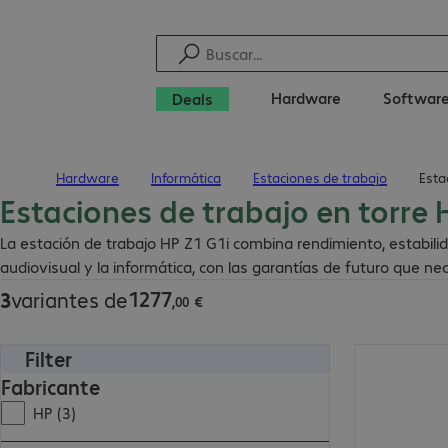
Hardware
Softwar
Deals
Hardware
Informática
Estaciones de trabajo
Esta
Inicio
Estaciones de trabajo en torre 
1277,00 €
La estación de trabajo HP Z1 G1i combina rendimiento, estabilida
audiovisual y la informática, con las garantías de futuro que ne
1277
3
variantes de
,
00
€
Filter
2125,00 €
Fabricante
HP (3)