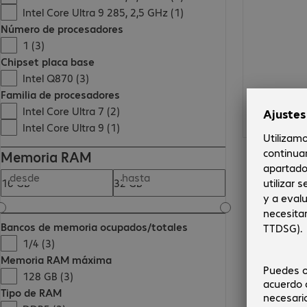
Intel Core Ultra 9 285, 2,5 GHz (1)
Número de procesadores
1 (3)
Chipset placa base
Intel Q870 (3)
Familia de procesadores
Intel Core Ultra 7 (2)
Intel Core Ultra 9 (1)
Memoria RAM
desde
hasta
Bancos de memoria ocupados/totales
1/4 (3)
Memoria RAM máxima
128 GB (3)
Tipo de RAM