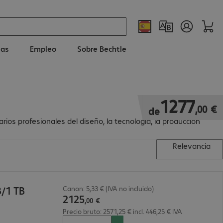
ias
Empleo
Sobre Bechtle
1277,00 €
1277
,
00
€
de
ios profesionales del diseño, la tecnología, la producción
Relevancia
B/1 TB
Canon: 5,33 € (IVA no incluido)
2125
,
00
€
Precio bruto: 2571,25 € incl. 446,25 € IVA