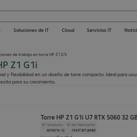
e
Soluciones de IT
Cloud
Servicios IT
Notic
ciones de trabajo en torre HP Z1 G1i
HP Z1 G1i
d y flexibilidad en un diseño de torre compacto. Ideal para usuar
cesita para su crecimiento.
Torre HP Z1 G1i U7 RTX 5060 32 G
N.º producto:
N° del fabricante:
6010214-12
CM3T3ET#ABE