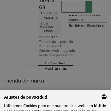
16/512
GB
N.º producto:
Se envía cuando esté
4928980-12
disponible.
N° del
Recibir notificación cua
fabricante:
X2VV5
Versión
:
Español
Tamaño de la pantalla
:
60,5 cm (23,8")
Pantalla táctil
:
No
Cámara web integrada
:
2 megapíxeles FHD
Modelo de procesador
:
Intel Core Ultra 5 235T, 
1 de 1 resultado
Mostrar más
Tienda de marca