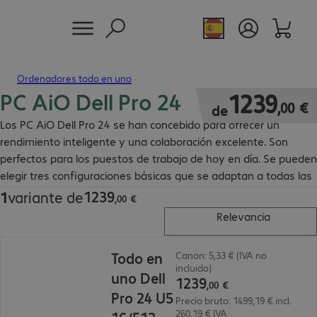
Ordenadores todo en uno
PC AiO Dell Pro 24
1239,00 €
1239
,
00
€
de
Los PC AiO Dell Pro 24 se han concebido para ofrecer un
rendimiento inteligente y una colaboración excelente. Son
perfectos para los puestos de trabajo de hoy en día. Se pueden
elegir tres configuraciones básicas que se adaptan a todas las
necesidades.
1239
1
variante de
1239,00 €
,
00
€
Relevancia
1239,00 €
Todo en
Canon: 5,33 € (IVA no
incluido)
uno Dell
1239
,
00
€
Pro 24 U5
Precio bruto: 1499,19 € incl.
260,19 € IVA