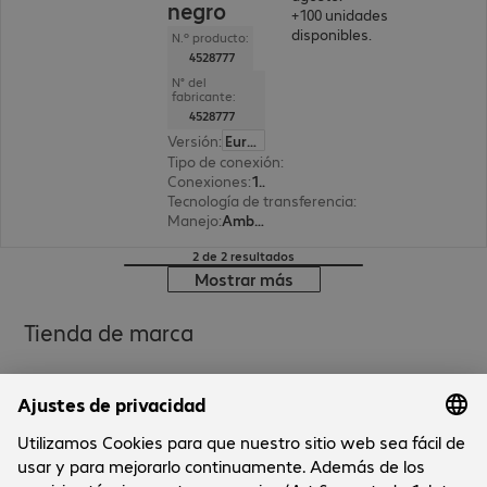
negro
+100 unidades
disponibles.
N.º producto:
4528777
N° del
fabricante:
4528777
Versión
:
Europa
Tipo de conexión
:
Inalámbrica
Conexiones
:
1x USB tipo A
Tecnología de transferencia
:
2,4 GHz, Mediante 
Manejo
:
Ambidiestro
2 de 2 resultados
Mostrar más
Tienda de marca