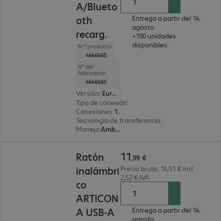
A/Blueto
oth
Entrega a partir del 14.
agosto.
recarg.
+100 unidades
disponibles.
N.º producto:
4646465
N° del
fabricante:
4646465
Versión
:
Europa
Tipo de conexión
:
Inalámbrica
Conexiones
:
1x USB tipo C
Tecnología de transferencia
:
2,4 GHz, Bluetooth
Manejo
:
Ambidiestro
11,99 €
11
Ratón
,
99
€
inalámbri
Precio bruto: 14,51 € incl.
2,52 € IVA
co
ARTICON
A USB-A
Entrega a partir del 14.
agosto.