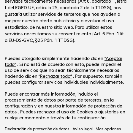
Sobre la empresa
La empresa
Servicio al cliente
Oficinas de Bechtle
Empleo
Informaciones de pago y envío
Prensa
Social Media
Centro de ayuda
Relación con inversores
Canal de denuncias
Certificados
LinkedIn
Newsletter
Nuestra oferta está dirigida exclusivamente a
empresas y entidades públicas.
Los precios se expresan en euros sin incluir el IVA
vigente.
Aviso legal
Declaración de protección de datos