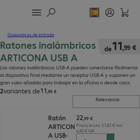
Dispositivos de entrada
Ratones inalámbricos
11,99 €
11
,
99
€
de
ARTICONA USB A
Los ratones inalámbricos USB-A pueden conectarse fácilmente
al dispositivo final mediante un receptor USB-A y suponen un
gran valor añadido para trabajar en la oficina o desde casa.
11
2
variantes de
11,99 €
,
99
€
Relevancia
22,99 €
22
Ratón
,
99
€
ARTICON
Precio bruto: 27,82 € incl.
4,83 € IVA
A USB-