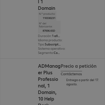
l 1
Domain
N.º producto:
110330231
N° del
fabricante:
87006.6SD
Duración
:
1 año(s)
Idioma producto
:
Inglés
Tipo
:
Subscription
Sistema operativo
:
Windows
Segmento
:
Corporate
ADManag
Precio a petición
er Plus
Contáctenos
Professio
Entrega a partir del 17.
agosto.
nal, 1
Domain,
10 Help