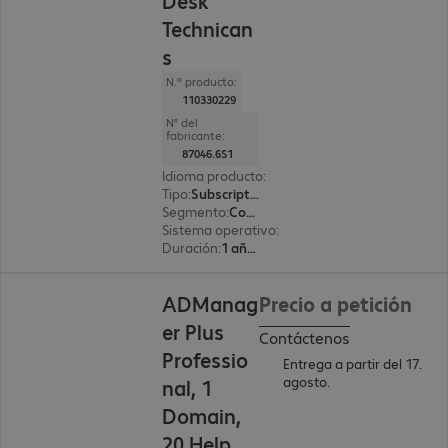
Desk
Technican
s
N.º producto:
110330229
N° del
fabricante:
87046.6S1
Idioma producto
:
Inglés
Tipo
:
Subscription
Segmento
:
Corporate
Sistema operativo
:
Windows
Duración
:
1 año(s)
ADManag
Precio a petición
er Plus
Contáctenos
Professio
Entrega a partir del 17.
agosto.
nal, 1
Domain,
20 Help