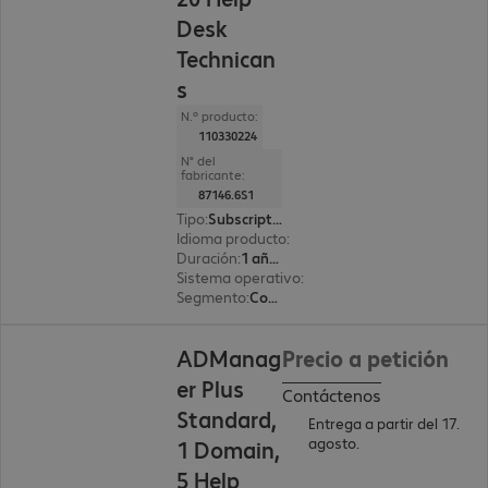
Desk
Technican
s
N.º producto:
110330224
N° del
fabricante:
87146.6S1
Tipo
:
Subscription
Idioma producto
:
Inglés
Duración
:
1 año(s)
Sistema operativo
:
Windows
Segmento
:
Corporate
ADManag
Precio a petición
er Plus
Contáctenos
Standard,
Entrega a partir del 17.
agosto.
1 Domain,
5 Help