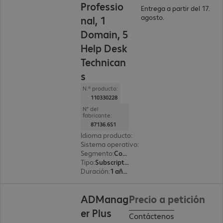
Professio
Entrega a partir del 17.
agosto.
nal, 1
Domain, 5
Help Desk
Technican
s
N.º producto:
110330228
N° del
fabricante:
87136.6S1
Idioma producto
:
Inglés
Sistema operativo
:
Windows
Segmento
:
Corporate
Tipo
:
Subscription
Duración
:
1 año(s)
ADManag
Precio a petición
er Plus
Contáctenos