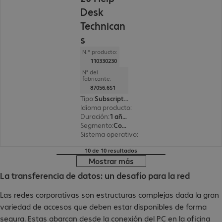
Desk
Technican
s
N.º producto:
110330230
N° del
fabricante:
87056.6S1
Tipo
:
Subscription
Idioma producto
:
Inglés
Duración
:
1 año(s)
Segmento
:
Corporate
Sistema operativo
:
Windows
10 de 10 resultados
Mostrar más
La transferencia de datos: un desafío para la red
Las redes corporativas son estructuras complejas dada la gran
variedad de accesos que deben estar disponibles de forma
segura. Estas abarcan desde la conexión del PC en la oficina