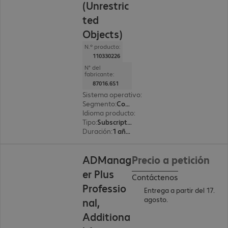
(Unrestric
ted
Objects)
N.º producto:
110330226
N° del
fabricante:
87016.6S1
Sistema operativo
:
Windows
Segmento
:
Corporate
Idioma producto
:
Inglés
Tipo
:
Subscription
Duración
:
1 año(s)
ADManag
Precio a petición
er Plus
Contáctenos
Professio
Entrega a partir del 17.
agosto.
nal,
Additiona