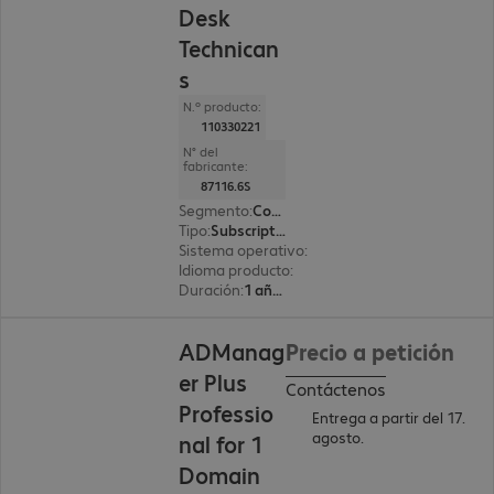
Desk
Technican
s
N.º producto:
110330221
N° del
fabricante:
87116.6S
Segmento
:
Corporate
Tipo
:
Subscription
Sistema operativo
:
Windows
Idioma producto
:
Inglés
Duración
:
1 año(s)
ADManag
Precio a petición
er Plus
Contáctenos
Professio
Entrega a partir del 17.
agosto.
nal for 1
Domain