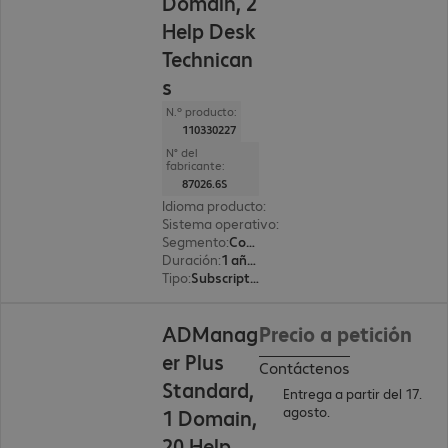
Domain, 2
Help Desk
Technican
s
N.º producto:
110330227
N° del
fabricante:
87026.6S
Idioma producto
:
Inglés
Sistema operativo
:
Windows
Segmento
:
Corporate
Duración
:
1 año(s)
Tipo
:
Subscription
ADManag
Precio a petición
er Plus
Contáctenos
Standard,
Entrega a partir del 17.
agosto.
1 Domain,
20 Help