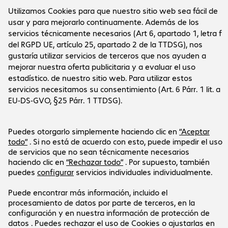
Sobre la empresa
La empresa
Servicio al cliente
Oficinas de Bechtle
Empleo
Informaciones de pago y envío
Prensa
Social Media
Centro de ayuda
Relación con inversores
Canal de denuncias
Certificados
LinkedIn
Newsletter
Nuestra oferta está dirigida exclusivamente a
empresas y entidades públicas.
Los precios se expresan en euros sin incluir el IVA
vigente.
Aviso legal
Declaración de protección de datos