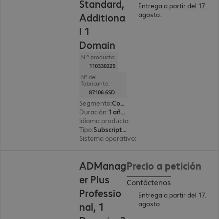
Standard,
Entrega a partir del 17.
agosto.
Additiona
l 1
Domain
N.º producto:
110330225
N° del
fabricante:
87106.6SD
Segmento
:
Corporate
Duración
:
1 año(s)
Idioma producto
:
Inglés
Tipo
:
Subscription
Sistema operativo
:
Windows
ADManag
Precio a petición
er Plus
Contáctenos
Professio
Entrega a partir del 17.
agosto.
nal, 1