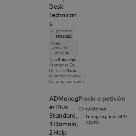
Desk
Technican
s
N.º producto:
110330222
N° del
fabricante:
87126.6S
Tipo
:
Subscription
Segmento
:
Corporate
Duración
:
1 año(s)
Idioma producto
:
Inglés
Sistema operativo
:
Windows
ADManag
Precio a petición
er Plus
Contáctenos
Standard,
Entrega a partir del 17.
agosto.
1 Domain,
2 Help