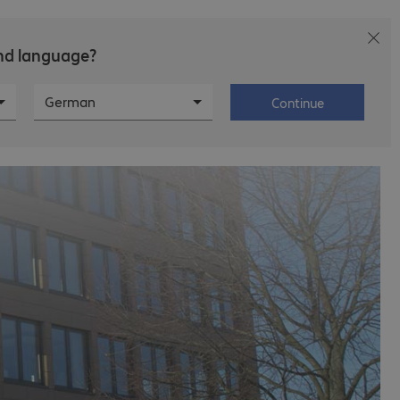
and language?
ias
Empleo
Sobre Bechtle
German
Continue