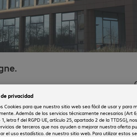
gne.
Contacto.
Teléfono:
+49 221 31060-100
Fax:
+49 221 31060-120
Correo electrónico:
rheinland@bechtle.com