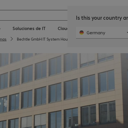
Is this your country 
e
Soluciones de IT
Cloud
Servicios IT
Notic
Germany
inas
Bechtle GmbH IT System House Cologne