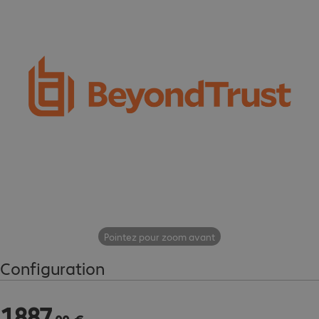
Pointez pour zoom avant
Configuration
1
887
1 887,00 €