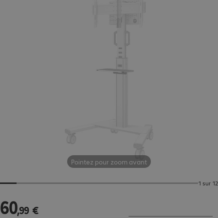
Pointez pour zoom avant
1 sur 12
60
60,99 €
,
99
€