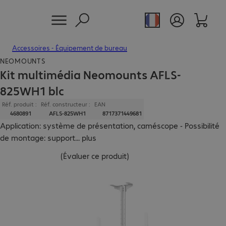
Accessoires - Équipement de bureau
NEOMOUNTS
Kit multimédia Neomounts AFLS-
825WH1 blc
Réf. produit :
Réf. constructeur :
EAN
4680891
AFLS-825WH1
8717371449681
Application: système de présentation, caméscope - Possibilité
de montage: support
...
plus
(
Évaluer ce produit
)