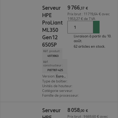
9 766,37 €
9
766
Serveur
,
37
€
HPE
Prix brut : 11 719,64 € avec
1 953,27 € de TVA
ProLiant
ML350
Gen12
Livraison à partir du 10.
août.
6505P
62 articles en stock.
Réf. produit :
4973963
Réf.
constructeur :
P87787-425
Version
:
Europe
Type de boîtier
:
tour
Unités de hauteur
:
4 U
Catégorie serveur
:
biprocesseur
Famille de processeur
:
Intel Xeon 6
8 058,00 €
8
058
Serveur
,
00
€
HPE
Prix brut : 9 669,60 € avec