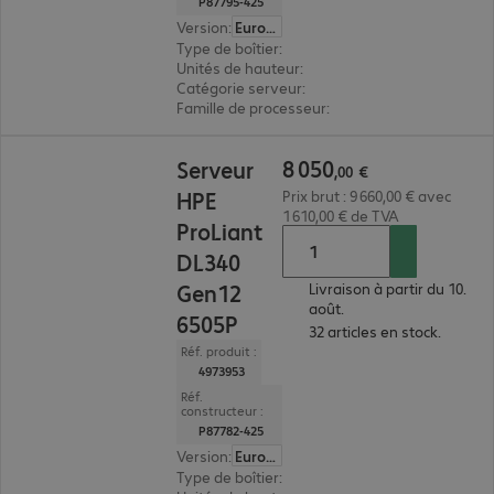
P87795-425
Version
:
Europe
Type de boîtier
:
tour
Unités de hauteur
:
4 U
Catégorie serveur
:
biprocesseur
Famille de processeur
:
Intel Xeon 6
8 050,00 €
8
050
Serveur
,
00
€
HPE
Prix brut : 9 660,00 € avec
1 610,00 € de TVA
ProLiant
DL340
Gen12
Livraison à partir du 10.
août.
6505P
32 articles en stock.
Réf. produit :
4973953
Réf.
constructeur :
P87782-425
Version
:
Europe
Type de boîtier
:
rack