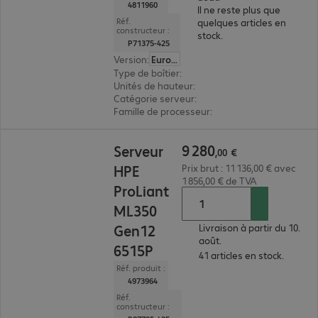
4811960
Il ne reste plus que
Réf.
quelques articles en
constructeur :
stock.
P71375-425
Version
:
Europe
Type de boîtier
:
rack
Unités de hauteur
:
1 U
Catégorie serveur
:
monoprocesseur
Famille de processeur
:
Intel Xeon E
9 280,00 €
9
280
Serveur
,
00
€
HPE
Prix brut : 11 136,00 € avec
1 856,00 € de TVA
ProLiant
ML350
Gen12
Livraison à partir du 10.
août.
6515P
41 articles en stock.
Réf. produit :
4973964
Réf.
constructeur :