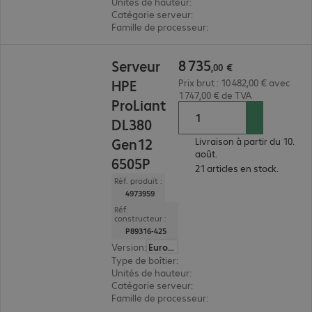
Unités de hauteur
:
2 U
Catégorie serveur
:
monoprocesseur
Famille de processeur
:
Intel Xeon 6
8 735,00 €
8
735
Serveur
,
00
€
HPE
Prix brut : 10 482,00 € avec
1 747,00 € de TVA
ProLiant
DL380
Gen12
Livraison à partir du 10.
août.
6505P
21 articles en stock.
Réf. produit :
4973959
Réf.
constructeur :
P89316-425
Version
:
Europe
Type de boîtier
:
rack
Unités de hauteur
:
2 U
Catégorie serveur
:
biprocesseur
Famille de processeur
:
Intel Xeon 6