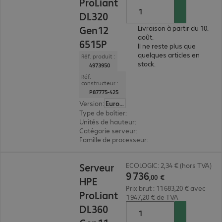
ProLiant
DL320
Gen12
Livraison à partir du 10.
août.
6515P
Il ne reste plus que
quelques articles en
Réf. produit :
stock.
4973950
Réf.
constructeur :
P87775-425
Version
:
Europe
Type de boîtier
:
rack
Unités de hauteur
:
1 U
Catégorie serveur
:
monoprocesseur
Famille de processeur
:
Intel Xeon 6
9 736,00 €
Serveur
ECOLOGIC: 2,34 € (hors TVA)
9
736
,
00
€
HPE
Prix brut : 11 683,20 € avec
ProLiant
1 947,20 € de TVA
DL360