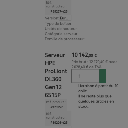
Réf.
constructeur :
P89227-425
Version
:
Europe
Type de boîtier
:
rack
Unités de hauteur
:
2 U
Catégorie serveur
:
biprocesseur
Famille de processeur
:
Intel Xeon 6
10 142,00 €
10
142
Serveur
,
00
€
HPE
Prix brut : 12 170,40 € avec
2 028,40 € de TVA
ProLiant
DL360
Gen12
Livraison à partir du 10.
août.
6515P
Il ne reste plus que
quelques articles en
Réf. produit :
stock.
4973957
Réf.
constructeur :
P89226-425