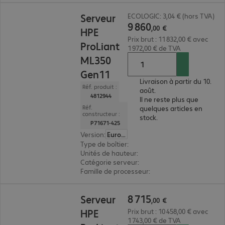
9 860,00 €
Serveur
ECOLOGIC: 3,04 € (hors TVA)
9
860
,
00
€
HPE
Prix brut : 11 832,00 € avec
ProLiant
1 972,00 € de TVA
ML350
Gen11
Livraison à partir du 10.
Réf. produit :
août.
4812944
Il ne reste plus que
Réf.
quelques articles en
constructeur :
stock.
P71671-425
Version
:
Europe
Type de boîtier
:
tour
Unités de hauteur
:
4 U
Catégorie serveur
:
biprocesseur
Famille de processeur
:
Intel xeon Silver
8 715,00 €
8
715
Serveur
,
00
€
HPE
Prix brut : 10 458,00 € avec
1 743,00 € de TVA