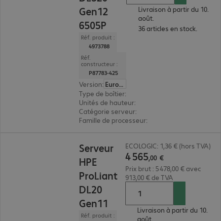
Gen12
Livraison à partir du 10.
août.
6505P
36 articles en stock.
Réf. produit :
4973788
Réf.
constructeur :
P87783-425
Version
:
Europe
Type de boîtier
:
rack
Unités de hauteur
:
1 U
Catégorie serveur
:
monoprocesseur
Famille de processeur
:
Intel Xeon 6
4 565,00 €
Serveur
ECOLOGIC: 1,36 € (hors TVA)
4
565
,
00
€
HPE
Prix brut : 5 478,00 € avec
ProLiant
913,00 € de TVA
DL20
Gen11
Livraison à partir du 10.
Réf. produit :
août.