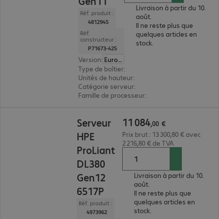
Gen11
Livraison à partir du 10.
Réf. produit :
août.
4812945
Il ne reste plus que
Réf.
quelques articles en
constructeur :
stock.
P71673-425
Version
:
Europe
Type de boîtier
:
rack
Unités de hauteur
:
1 U
Catégorie serveur
:
biprocesseur
Famille de processeur
:
Intel xeon Silver
11 084,00 €
11
084
Serveur
,
00
€
HPE
Prix brut : 13 300,80 € avec
2 216,80 € de TVA
ProLiant
DL380
Gen12
Livraison à partir du 10.
août.
6517P
Il ne reste plus que
quelques articles en
Réf. produit :
stock.
4973962