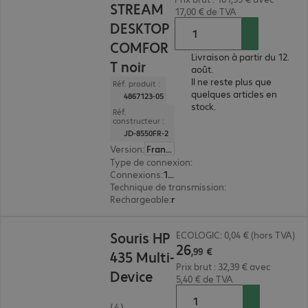
STREAM
17,00 € de TVA
DESKTOP
COMFOR
Livraison à partir du 12.
T noir
août.
Il ne reste plus que
Réf. produit :
quelques articles en
4867123-05
stock.
Réf.
constructeur :
JD-8550FR-2
Version
:
Français
Type de connexion
:
sans fil
Connexions
:
1 x USB type A
Technique de transmission
:
2,4 GHz, via récep
Rechargeable
:
non
26,99 €
Souris HP
ECOLOGIC: 0,04 € (hors TVA)
26
,
99
€
435 Multi-
Prix brut : 32,39 € avec
Device
5,40 € de TVA
(4)