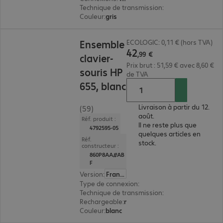
Technique de transmission
:
2,4 GHz, Bluetooth
Couleur
:
gris
42,99 €
Ensemble
ECOLOGIC: 0,11 € (hors TVA)
42
,
99
€
clavier-
Prix brut : 51,59 € avec 8,60 €
souris HP
de TVA
655, blanc
Livraison à partir du 12.
(59)
août.
Réf. produit :
Il ne reste plus que
4792595-05
quelques articles en
Réf.
stock.
constructeur :
860P8AA#AB
F
Version
:
Français
Type de connexion
:
sans fil
Technique de transmission
:
2,4 GHz, via récep
Rechargeable
:
non
Couleur
:
blanc