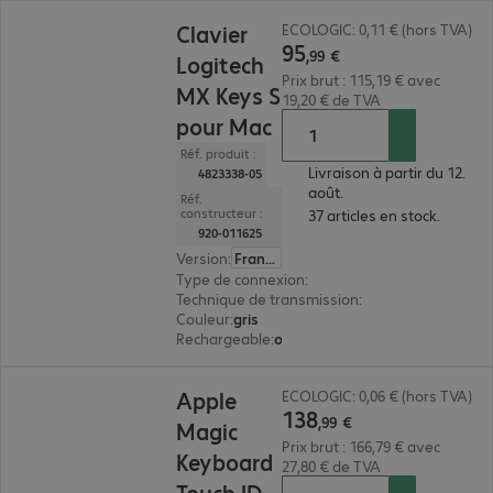
95,99 €
Clavier
ECOLOGIC: 0,11 € (hors TVA)
95
,
99
€
Logitech
Prix brut : 115,19 € avec
MX Keys S
19,20 € de TVA
pour Mac
Réf. produit :
Livraison à partir du 12.
4823338-05
août.
Réf.
constructeur :
37 articles en stock.
920-011625
Version
:
Français
Type de connexion
:
sans fil
Technique de transmission
:
Bluetooth
Couleur
:
gris
Rechargeable
:
oui
138,99 €
Apple
ECOLOGIC: 0,06 € (hors TVA)
138
,
99
€
Magic
Prix brut : 166,79 € avec
Keyboard
27,80 € de TVA
Touch ID,