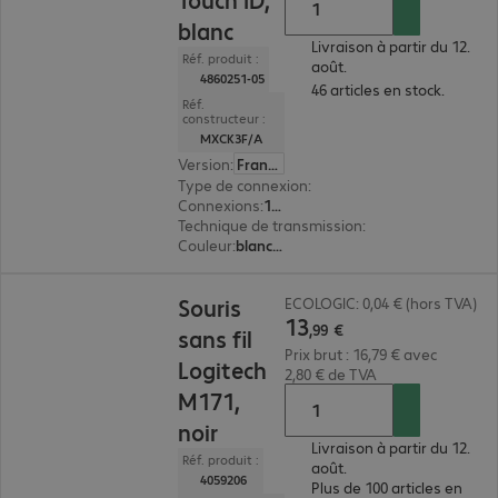
blanc
Livraison à partir du 12.
Réf. produit :
août.
4860251-05
46 articles en stock.
Réf.
constructeur :
MXCK3F/A
Version
:
Français
Type de connexion
:
sans fil
Connexions
:
1 x USB-C
Technique de transmission
:
Bluetooth
Couleur
:
blanc, argent
13,99 €
Souris
ECOLOGIC: 0,04 € (hors TVA)
13
,
99
€
sans fil
Prix brut : 16,79 € avec
Logitech
2,80 € de TVA
M171,
noir
Livraison à partir du 12.
Réf. produit :
août.
4059206
Plus de 100 articles en