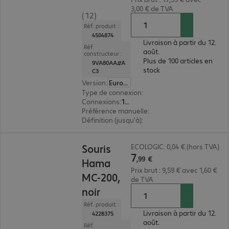
3,00 € de TVA
(12)
Réf. produit :
4504874
Livraison à partir du 12.
Réf.
août.
constructeur :
Plus de 100 articles en
9VA80AA#A
stock
C3
Version
:
Europe
Type de connexion
:
filaire
Connexions
:
1 x USB type A
Préférence manuelle
:
ambidextre
Définition (jusqu'à)
:
1 000 dpi
7,99 €
Souris
ECOLOGIC: 0,04 € (hors TVA)
7
,
99
€
Hama
Prix brut : 9,59 € avec 1,60 €
MC-200,
de TVA
noir
Réf. produit :
Livraison à partir du 12.
4228375
août.
Réf.