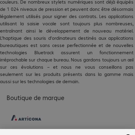
couleurs. De nombreux stylets numériques sont déjà équipés
de 1 024 niveaux de pression et peuvent donc être désormais
légalement utilisés pour signer des contrats. Les applications
utilisant la saisie vocale sont toujours plus nombreuses,
entraînant ainsi le développement de nouveau matériel.
L’haptique des souris d’ordinateurs destinés aux applications
bureautiques est sans cesse perfectionnée et de nouvelles
technologies Bluetrack assurent un fonctionnement
irréprochable sur chaque bureau. Nous gardons toujours un œil
sur ces évolutions – et nous ne vous conseillons pas
seulement sur les produits présents dans la gamme mais
aussi sur les technologies de demain.
Boutique de marque