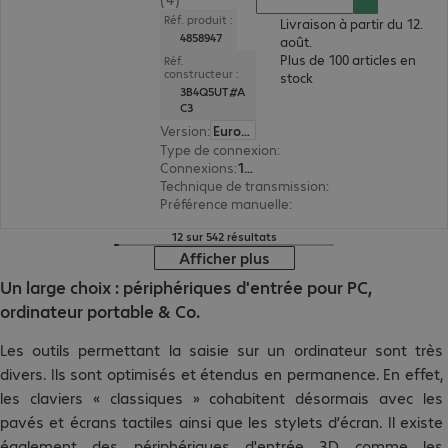
Réf. produit :
Livraison à partir du 12.
4858947
août.
Plus de 100 articles en
Réf.
constructeur :
stock
3B4Q5UT#A
C3
Version
:
Europe
Type de connexion
:
sans fil
Connexions
:
1 x USB type A
Technique de transmission
:
2,4 GHz, Bluetooth
Préférence manuelle
:
ambidextre
12 sur 542 résultats
Afficher plus
Un large choix : périphériques d'entrée pour PC,
ordinateur portable & Co.
Les outils permettant la saisie sur un ordinateur sont très
divers. Ils sont optimisés et étendus en permanence. En effet,
les claviers « classiques » cohabitent désormais avec les
pavés et écrans tactiles ainsi que les stylets d’écran. Il existe
également des périphériques d'entrée 3D comme les