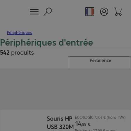
Périphériques
Périphériques d'entrée
542
produits
Pertinence
14,99 €
Souris HP
ECOLOGIC: 0,04 € (hors TVA)
14
,
99
€
USB 320M
Prix brut : 17,99 € avec