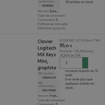
constructeur :
50 articles en stock.
00182602
Version
:
Europe
Type de connexion
:
filaire
Connexions
:
1 x USB type A
Préférence manuelle
:
ambidextre
Définition (jusqu'à)
:
1 200 dpi
95,99 €
Clavier
ECOLOGIC: 0,11 € (hors TVA)
95
,
99
€
Logitech
Prix brut : 115,19 € avec
MX Keys
19,20 € de TVA
Mini,
graphite
Livraison à partir du 12.
Réf. produit :
août.
4582543-05
Il ne reste plus que
Réf.
quelques articles en
constructeur :
stock.
920-010482
Version
:
Français
Type de connexion
:
sans fil
Connexions
:
1 x USB type A