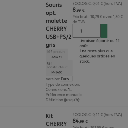
Souris
ECOLOGIC: 0,04 € (hors TVA)
8
,
99
€
opt.
Prix brut : 10,79 € avec 1,80 €
molette
de TVA
CHERRY
USB+PS/2
Livraison à partir du 12.
gris
août.
Il ne reste plus que
Réf. produit :
quelques articles en
323771
stock.
Réf.
constructeur :
M-5400
Version
:
Europe
Type de connexion
:
filaire
Connexions
:
1 x PS/2, 1 x USB type A
Préférence manuelle
:
ambidextre
Définition (jusqu'à)
:
1 000 dpi
84,99 €
Kit
ECOLOGIC: 0,11 € (hors TVA)
84
,
99
€
CHERRY
Prix brut : 101,99 € avec