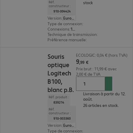
Réf.
stock
constructeur :
910-004424
Version
:
Europe
Type de connexion
:
sans fil
Connexions
:
1 x USB type A
Technique de transmission
:
2,4 GHz, via récep
Préférence manuelle
:
ambidextre
9,99 €
Souris
ECOLOGIC: 0,04 € (hors TVA)
9
,
99
€
optique
Prix brut : 11,99 € avec
Logitech
2,00 € de TVA
B100,
blanc p.B.
Livraison à partir du 12.
Réf. produit :
août.
839214
26 articles en stock.
Réf.
constructeur :
910-003360
Version
:
Europe
Type de connexion
:
filaire