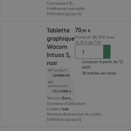
Connexions
:
1 x USB type A
Préférence manuelle
:
ambidextre
Définition (jusqu'à)
:
800 dpi
70,99 €
70
Tablette
,
99
€
graphique
Prix brut : 85,19 € avec
14,20 € de TVA
Wacom
Intuos S,
noir
Livraison à partir du 12.
août.
Réf. produit :
39 articles en stock.
4245904-05
Réf.
constructeur :
CTL-4100K-S
Version
:
Europe
Domaine d'utilisation
:
design
Couleur
:
noir
Niveaux de pression du stylet
:
4 096
Définition (jusqu'à)
:
2 540 lpi
8,99 €