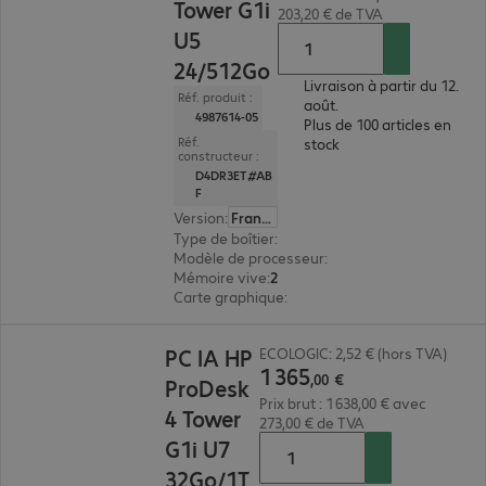
Tower G1i
203,20 € de TVA
U5
24/512Go
Livraison à partir du 12.
Réf. produit :
août.
4987614-05
Plus de 100 articles en
Réf.
stock
constructeur :
D4DR3ET#AB
F
Version
:
Français
Type de boîtier
:
tour
Modèle de processeur
:
Intel Core Ultra 5 225, 
Mémoire vive
:
24 Go
Carte graphique
:
Intel Graphics
1 365,00 €
PC IA HP
ECOLOGIC: 2,52 € (hors TVA)
1
365
,
00
€
ProDesk
Prix brut : 1 638,00 € avec
4 Tower
273,00 € de TVA
G1i U7
32Go/1T