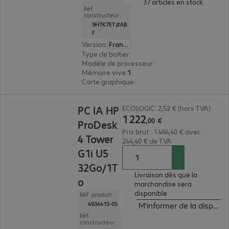
37 articles en stock.
Réf.
constructeur :
9H7K7ET#AB
F
Version
:
Français
Type de boîtier
:
tour
Modèle de processeur
:
Intel Core Ultra 7 265, 
Mémoire vive
:
16 Go
Carte graphique
:
Intel Graphics
1 222,00 €
PC IA HP
ECOLOGIC: 2,52 € (hors TVA)
1
222
,
00
€
ProDesk
Prix brut : 1 466,40 € avec
4 Tower
244,40 € de TVA
G1i U5
32Go/1T
Livraison dès que la
o
marchandise sera
disponible
Réf. produit :
4934415-05
M'informer de la disponibi
Réf.
constructeur :