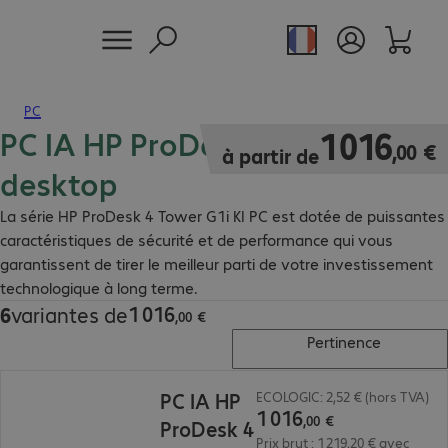
PC
PC IA HP ProDesk 4 tour G1i
1 016,00 €
1
016
,
00
€
à partir de
desktop
La série HP ProDesk 4 Tower G1i KI PC est dotée de puissantes
caractéristiques de sécurité et de performance qui vous
garantissent de tirer le meilleur parti de votre investissement
technologique à long terme.
1
016
6
variantes de
1 016,00 €
,
00
€
Pertinence
1 016,00 €
PC IA HP
ECOLOGIC: 2,52 € (hors TVA)
1
016
,
00
€
ProDesk 4
Prix brut : 1 219,20 € avec