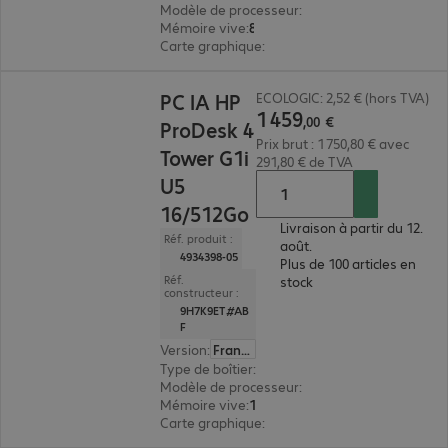
Modèle de processeur
:
Intel Core Ultra 5 225, 3
Mémoire vive
:
8 Go
Carte graphique
:
Intel Graphics
1 459,00 €
PC IA HP
ECOLOGIC: 2,52 € (hors TVA)
1
459
,
00
€
ProDesk 4
Prix brut : 1 750,80 € avec
Tower G1i
291,80 € de TVA
U5
16/512Go
Livraison à partir du 12.
Réf. produit :
août.
4934398-05
Plus de 100 articles en
Réf.
stock
constructeur :
9H7K9ET#AB
F
Version
:
Français
Type de boîtier
:
tour
Modèle de processeur
:
Intel Core Ultra 5 225, 
Mémoire vive
:
16 Go
Carte graphique
:
Intel Graphics