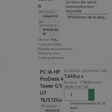
Livraison dès que la
o
marchandise sera
disponible
Réf. produit :
4934427-05
M'informer de la disponibi
Réf.
constructeur :
9H7K6ET#A
BF
Version
:
Français
Type de boîtier
:
tour
Modèle de processeur
:
Intel Core Ultra 7 265, 2,
Mémoire vive
:
32 Go
Carte graphique
:
Intel Graphics
1 449,00 €
PC IA HP
ECOLOGIC: 2,52 € (hors TVA)
1
449
,
00
€
ProDesk 4
Prix brut : 1 738,80 € avec
Tower G1i
289,80 € de TVA
U7
16/512Go
Livraison à partir du 12.
Réf. produit :
août.
4934422-05