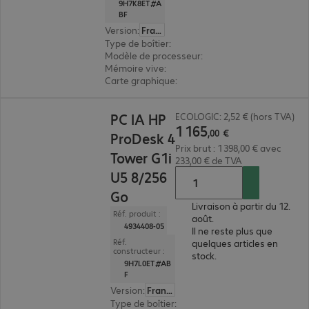
9H7K8ET#A
BF
Version
:
Français
Type de boîtier
:
tour
Modèle de processeur
:
Intel Core Ultra 5 225, 3,
Mémoire vive
:
32 Go
Carte graphique
:
Intel Graphics
1 165,00 €
PC IA HP
ECOLOGIC: 2,52 € (hors TVA)
1
165
,
00
€
ProDesk 4
Prix brut : 1 398,00 € avec
Tower G1i
233,00 € de TVA
U5 8/256
Go
Livraison à partir du 12.
Réf. produit :
août.
4934408-05
Il ne reste plus que
Réf.
quelques articles en
constructeur :
stock.
9H7L0ET#AB
F
Version
:
Français
Type de boîtier
:
tour