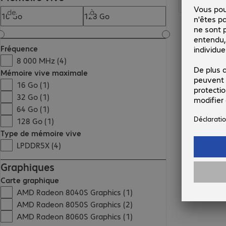
de
à
Fréquence
8 000 MHz (4)
Mémoire vive maximale
16 Go (1)
32 Go (1)
64 Go (1)
128 Go (1)
Type de mémoire vive
LPDDR5X (4)
Graphiques
Carte graphique
AMD Radeon 8040S Graphics (1)
AMD Radeon 8050S Graphics (2)
AMD Radeon 8060S Graphics (1)