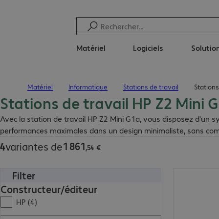
Matériel
Logiciels
Solution
Matériel
Informatique
Stations de travail
Stations
Page d’accueil
Stations de travail HP Z2 Mini 
1 861,54 €
Avec la station de travail HP Z2 Mini G1a, vous disposez d'un 
performances maximales dans un design minimaliste, sans comp
1
861
4
variantes de
,
54
€
Filter
3 403,00 €
Constructeur/éditeur
HP (4)