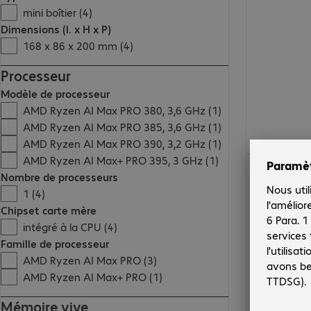
mini boîtier (4)
Dimensions (l. x H x P)
168 x 86 x 200 mm (4)
Processeur
Modèle de processeur
AMD Ryzen AI Max PRO 380, 3,6 GHz (1)
AMD Ryzen AI Max PRO 385, 3,6 GHz (1)
AMD Ryzen AI Max PRO 390, 3,2 GHz (1)
AMD Ryzen AI Max+ PRO 395, 3 GHz (1)
2 805,18 €
Nombre de processeurs
1 (4)
Chipset carte mère
intégré à la CPU (4)
Famille de processeur
AMD Ryzen AI Max PRO (3)
AMD Ryzen AI Max+ PRO (1)
Mémoire vive