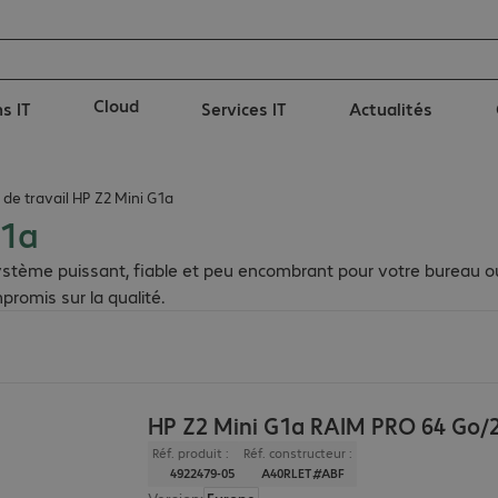
Cloud
s IT
Services IT
Actualités
 de travail HP Z2 Mini G1a
G1a
système puissant, fiable et peu encombrant pour votre bureau ou
romis sur la qualité.
HP Z2 Mini G1a RAIM PRO 64 Go/2
Réf. produit :
Réf. constructeur :
4922479-05
A40RLET#ABF