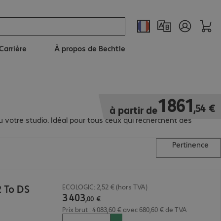
Carrière
À propos de Bechtle
1 861,54 €
1
861
,
54
€
à partir de
 votre studio. Idéal pour tous ceux qui recherchent des
Pertinence
 To DS
ECOLOGIC: 2,52 € (hors TVA)
3
403
,
00
€
Prix brut : 4 083,60 € avec 680,60 € de TVA