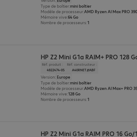
Version
:
Europe
Type de boîtier
:
mini boîtier
Modèle de processeur
:
AMD Ryzen AI Max PRO 390,
Mémoire vive
:
64 Go
Nombre de processeurs
:
1
HP Z2 Mini G1a RAIM+ PRO 128 G
Réf. produit :
Réf. constructeur :
4922474-05
A40RNET#ABF
Version
:
Europe
Type de boîtier
:
mini boîtier
Modèle de processeur
:
AMD Ryzen AI Max+ PRO 39
Mémoire vive
:
128 Go
Nombre de processeurs
:
1
HP Z2 Mini G1a RAIM PRO 16 Go/1