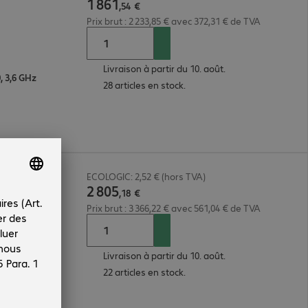
1
861
,
54
€
Prix brut : 2 233,85 € avec 372,31 € de TVA
Livraison à partir du 10. août.
 3,6 GHz
28 articles en stock.
 To DS
ECOLOGIC: 2,52 € (hors TVA)
2
805
,
18
€
Prix brut : 3 366,22 € avec 561,04 € de TVA
 3,6 GHz
Livraison à partir du 10. août.
22 articles en stock.