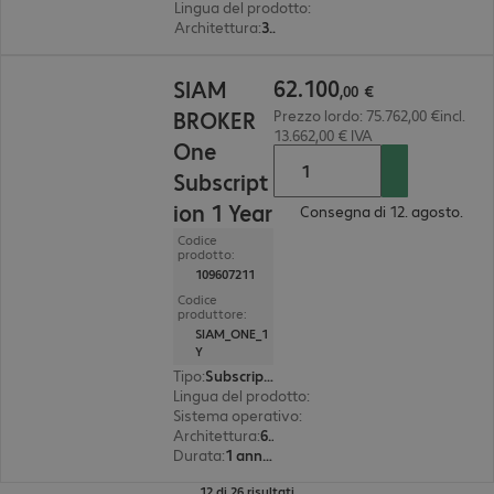
Lingua del prodotto
:
Inglese
Architettura
:
32 bit
62.100,00 €
62
.
100
SIAM
,
00
€
BROKER
Prezzo lordo: 75.762,00 €incl.
13.662,00 € IVA
One
Subscript
ion 1 Year
Consegna di 12. agosto.
Codice
prodotto:
109607211
Codice
produttore:
SIAM_ONE_1
Y
Tipo
:
Subscription
Lingua del prodotto
:
Inglese
Sistema operativo
:
Undefinied
Architettura
:
64 bit
Durata
:
1 anno(i)
12 di 26 risultati