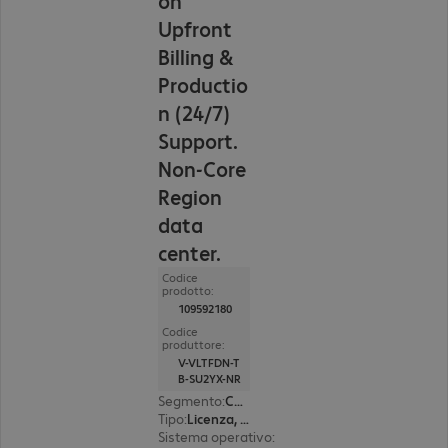
on
Upfront
Billing &
Productio
n (24/7)
Support.
Non-Core
Region
data
center.
Codice
prodotto:
109592180
Codice
produttore:
V-VLTFDN-T
B-SU2YX-NR
Segmento
:
Corporate
Tipo
:
Licenza, perpetual
Sistema operativo
:
CentOS, Oracle Linux, Red 