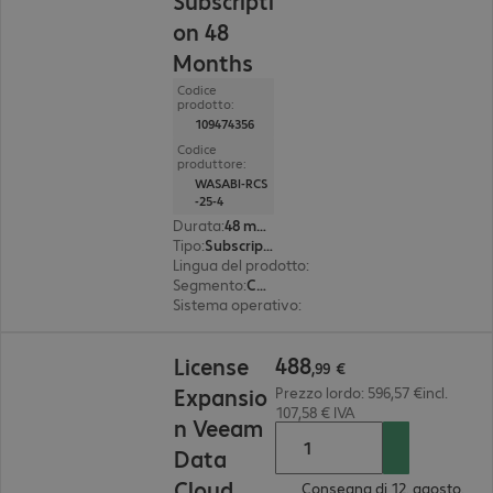
Subscripti
on 48
Months
Codice
prodotto:
109474356
Codice
produttore:
WASABI-RCS
-25-4
Durata
:
48 mesi
Tipo
:
Subscription
Lingua del prodotto
:
Inglese
Segmento
:
Corporate
Sistema operativo
:
Windows
488,99 €
488
License
,
99
€
Expansio
Prezzo lordo: 596,57 €incl.
107,58 € IVA
n Veeam
Data
Cloud
Consegna di 12. agosto.