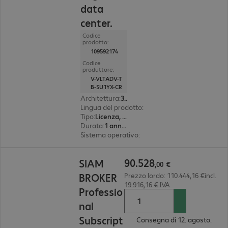
data
center.
Codice
prodotto:
109592174
Codice
produttore:
V-VLTADV-T
B-SU1YX-CR
Architettura
:
32 bit
Lingua del prodotto
:
Inglese
Tipo
:
Licenza, perpetual
Durata
:
1 anno(i)
Sistema operativo
:
CentOS, Oracle Linux, Red 
90.528,00 €
90
.
528
SIAM
,
00
€
BROKER
Prezzo lordo: 110.444,16 €incl.
19.916,16 € IVA
Professio
nal
Subscript
Consegna di 12. agosto.