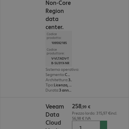
Non-Core
Region
data
center.
Codice
prodotto:
109592185
Codice
produttore:
V-VLTADV-T
B-SU3YX-NR
Sistema operativo
:
CentOS, Oracle Linux, Red 
Segmento
:
Corporate
Architettura
:
32 bit
Tipo
:
Licenza, perpetual
Durata
:
3 anno(i)
258,99 €
258
Veeam
,
99
€
Data
Prezzo lordo: 315,97 €incl.
56,98 € IVA
Cloud