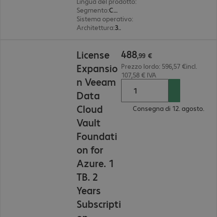
Lingua del prodotto
:
Inglese
Segmento
:
Corporate
Sistema operativo
:
CentOS, Oracle Linux, Red 
Architettura
:
32 bit
488,99 €
488
License
,
99
€
Expansio
Prezzo lordo: 596,57 €incl.
107,58 € IVA
n Veeam
Data
Cloud
Consegna di 12. agosto.
Vault
Foundati
on for
Azure. 1
TB. 2
Years
Subscripti