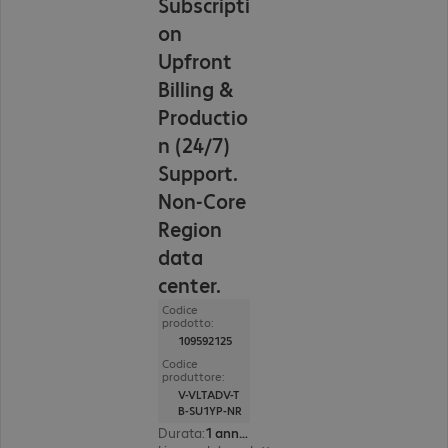
Subscripti
on
Upfront
Billing &
Productio
n (24/7)
Support.
Non-Core
Region
data
center.
Codice
prodotto:
109592125
Codice
produttore:
V-VLTADV-T
B-SU1YP-NR
Durata
:
1 anno(i)