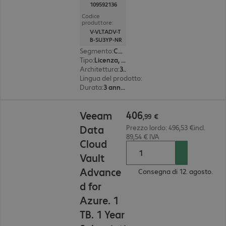
109592136
Codice
produttore:
V-VLTADV-T
B-SU3YP-NR
Segmento
:
Corporate
Tipo
:
Licenza, perpetual
Architettura
:
32 bit
Lingua del prodotto
:
Inglese
Durata
:
3 anno(i)
406,99 €
406
Veeam
,
99
€
Data
Prezzo lordo: 496,53 €incl.
89,54 € IVA
Cloud
Vault
Advance
Consegna di 12. agosto.
d for
Azure. 1
TB. 1 Year