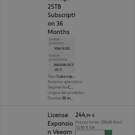
25TB
Subscripti
on 36
Months
Codice
prodotto:
109474355
Codice
produttore:
WASABI-RCS
-25-3
Tipo
:
Subscription
Sistema operativo
:
Windows
Segmento
:
Corporate
Lingua del prodotto
:
Inglese
Durata
:
36 mesi
244,99 €
244
License
,
99
€
Expansio
Prezzo lordo: 298,89 €incl.
53,90 € IVA
n Veeam