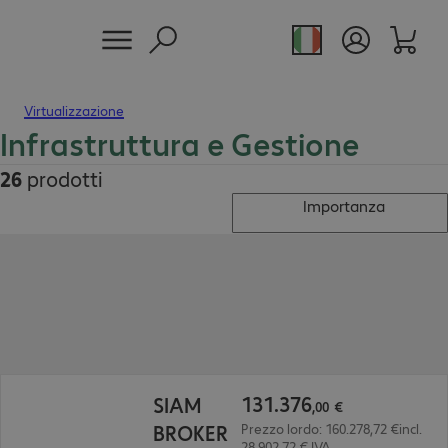
Virtualizzazione
Infrastruttura e Gestione
26
prodotti
Importanza
131.376,00 €
131
.
376
SIAM
,
00
€
BROKER
Prezzo lordo: 160.278,72 €incl.
28.902,72 € IVA