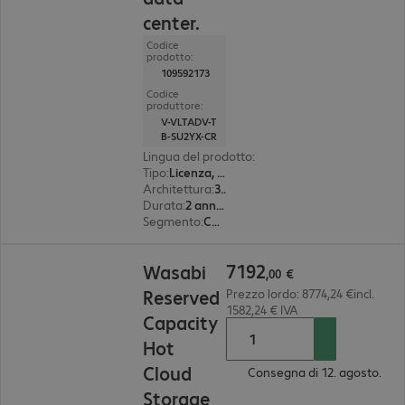
center.
Codice
prodotto:
109592173
Codice
produttore:
V-VLTADV-T
B-SU2YX-CR
Lingua del prodotto
:
Inglese
Tipo
:
Licenza, perpetual
Architettura
:
32 bit
Durata
:
2 anno(i)
Segmento
:
Corporate
7192,00 €
7192
Wasabi
,
00
€
Reserved
Prezzo lordo: 8774,24 €incl.
1582,24 € IVA
Capacity
Hot
Cloud
Consegna di 12. agosto.
Storage