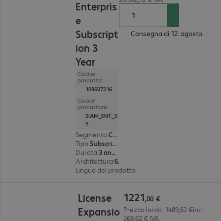
Enterpris
e
Subscript
Consegna di 12. agosto.
ion 3
Year
Codice
prodotto:
109607216
Codice
produttore:
SIAM_ENT_3
Y
Segmento
:
Corporate
Tipo
:
Subscription
Durata
:
3 anno(i)
Architettura
:
64 bit
Lingua del prodotto
:
Inglese
1221,00 €
1221
License
,
00
€
Expansio
Prezzo lordo: 1489,62 €incl.
268,62 € IVA