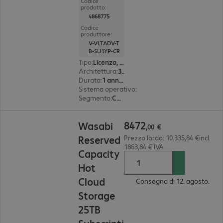
Codice
prodotto:
4868775
Codice
produttore:
V-VLTADV-T
B-SU1YP-CR
Tipo
:
Licenza, perpetual
Architettura
:
32 bit
Durata
:
1 anno(i)
Sistema operativo
:
CentOS, Oracle Linux, Red 
Segmento
:
Corporate
8472,00 €
8472
Wasabi
,
00
€
Reserved
Prezzo lordo: 10.335,84 €incl.
1863,84 € IVA
Capacity
Hot
Cloud
Consegna di 12. agosto.
Storage
25TB