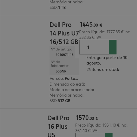
Memória principal
:
16 GB
SSD
:
1 TB
1445,00 €
1445
Dell Pro
,
00
€
14 Plus U7
Preço ilíquido: 1777,35 € incl.
332,35 € IVA
16/512 GB
Nº de artigo:
4910971-13
Entrega a partir de 10.
Nº de
agosto.
fabricante:
24 itens em stock.
50GNF
Versão
:
Português
Dimensão do ecrã
:
35,6 cm (14")
Modelo de processador
:
Intel Core Ultra 7 255
Memória principal
:
16 GB
SSD
:
512 GB
1570,00 €
1570
Dell Pro
,
00
€
16 Plus
Preço ilíquido: 1931,10 € incl.
361,10 € IVA
U5