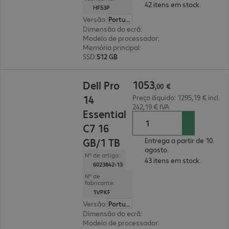
42 itens em stock.
HF53P
Versão
:
Português
Dimensão do ecrã
:
35,6 cm (14")
Modelo de processador
:
Intel Core 5 120U, 1,4
Memória principal
:
16 GB
SSD
:
512 GB
1053,00 €
1053
Dell Pro
,
00
€
14
Preço ilíquido: 1295,19 € incl.
242,19 € IVA
Essential
C7 16
GB/1 TB
Entrega a partir de 10.
agosto.
Nº de artigo:
43 itens em stock.
6023842-13
Nº de
fabricante:
1VPKF
Versão
:
Português
Dimensão do ecrã
:
35,6 cm (14")
Modelo de processador
:
Intel Core 7 150U, 1,8