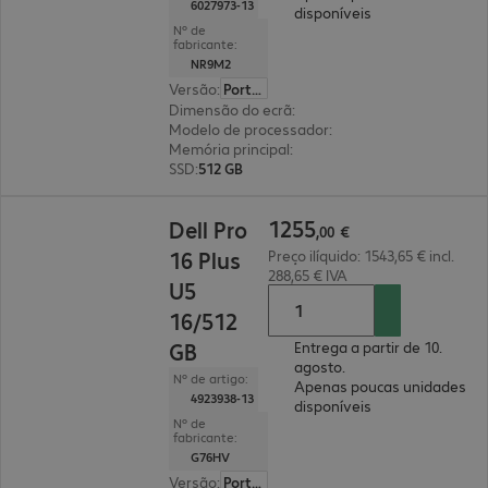
6027973-13
disponíveis
Nº de
fabricante:
NR9M2
Versão
:
Português
Dimensão do ecrã
:
40,6 cm (16")
Modelo de processador
:
Intel Core Ultra 7 266V,
Memória principal
:
16 GB
SSD
:
512 GB
1255,00 €
1255
Dell Pro
,
00
€
16 Plus
Preço ilíquido: 1543,65 € incl.
288,65 € IVA
U5
16/512
GB
Entrega a partir de 10.
agosto.
Nº de artigo:
Apenas poucas unidades
4923938-13
disponíveis
Nº de
fabricante:
G76HV
Versão
:
Português