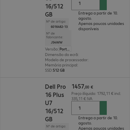
16/512
GB
Entrega a partir de 10.
agosto.
Nº de artigo:
Apenas poucas unidades
6016482-13
disponíveis
Nº de
fabricante:
J54WW
Versão
:
Português
Dimensão do ecrã
:
40,6 cm (16")
Modelo de processador
:
Intel Core Ultra 5 236V,
Memória principal
:
16 GB
SSD
:
512 GB
1457,00 €
1457
Dell Pro
,
00
€
16 Plus
Preço ilíquido: 1792,11 € incl.
335,11 € IVA
U7
16/512
GB
Entrega a partir de 10.
agosto.
Nº de artigo:
Apenas poucas unidades