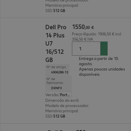
Memória principal
:
16 GB
SSD
:
512 GB
1550,00 €
1550
Dell Pro
,
00
€
14 Plus
Preço ilíquido: 1906,50 € incl.
356,50 € IVA
U7
16/512
GB
Entrega a partir de 10.
agosto.
Nº de artigo:
Apenas poucas unidades
4906288-13
disponíveis
Nº de
fabricante:
DXNP3
Versão
:
Português
Dimensão do ecrã
:
35,6 cm (14")
Modelo de processador
:
Intel Core Ultra 7 266V,
Memória principal
:
16 GB
SSD
:
512 GB
950,55 €