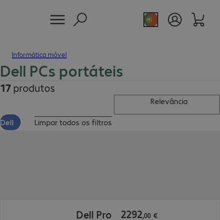
Informática móvel
Dell PCs portáteis
17
produtos
Relevância
Dell
Limpar todos os filtros
2292,00 €
2292
Dell Pro
,
00
€