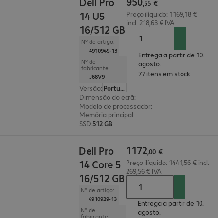
950
Dell Pro
,
55
€
14 U5
Preço ilíquido: 1169,18 €
incl. 218,63 € IVA
16/512 GB
Nº de artigo:
4910949-13
Entrega a partir de 10.
Nº de
agosto.
fabricante:
77 itens em stock.
J68V9
Versão
:
Português
Dimensão do ecrã
:
35,6 cm (14")
Modelo de processador
:
Intel Core Ultra 5 235
Memória principal
:
16 GB
SSD
:
512 GB
1172,00 €
1172
Dell Pro
,
00
€
14 Core 5
Preço ilíquido: 1441,56 € incl.
269,56 € IVA
16/512 GB
Nº de artigo:
4910929-13
Entrega a partir de 10.
Nº de
agosto.
fabricante: