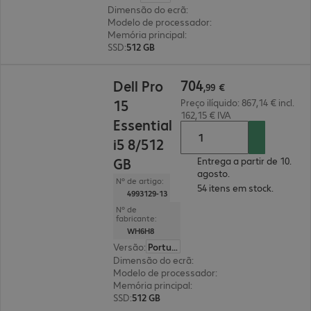
Dimensão do ecrã
:
40,6 cm (16")
Modelo de processador
:
Intel Core Ultra 5 235U,
Memória principal
:
16 GB
SSD
:
512 GB
704,99 €
704
Dell Pro
,
99
€
15
Preço ilíquido: 867,14 € incl.
162,15 € IVA
Essential
i5 8/512
GB
Entrega a partir de 10.
agosto.
Nº de artigo:
54 itens em stock.
4993129-13
Nº de
fabricante:
WH6H8
Versão
:
Português
Dimensão do ecrã
:
39,6 cm (15,6")
Modelo de processador
:
Intel Core i5-1334U, 1
Memória principal
:
8 GB
SSD
:
512 GB