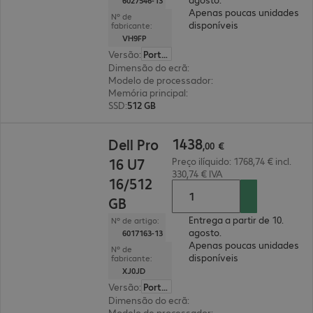
6027546-13
Apenas poucas unidades
Nº de
disponíveis
fabricante:
VH9FP
Versão
:
Português
Dimensão do ecrã
:
35,6 cm (14")
Modelo de processador
:
Intel Core Ultra 7 255U,
Memória principal
:
16 GB
SSD
:
512 GB
1438,00 €
1438
Dell Pro
,
00
€
16 U7
Preço ilíquido: 1768,74 € incl.
330,74 € IVA
16/512
GB
Entrega a partir de 10.
Nº de artigo:
agosto.
6017163-13
Apenas poucas unidades
Nº de
disponíveis
fabricante:
XJ0JD
Versão
:
Português
Dimensão do ecrã
:
40,6 cm (16")
Modelo de processador
:
Intel Core Ultra 7 255U,