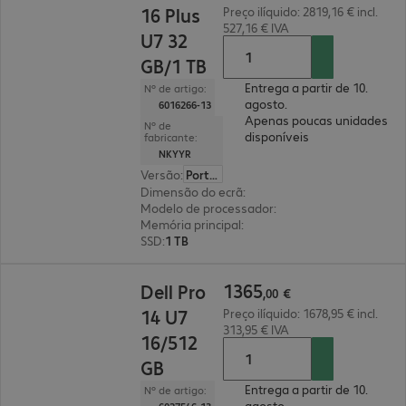
16 Plus
Preço ilíquido: 2819,16 € incl.
527,16 € IVA
U7 32
GB/1 TB
Entrega a partir de 10.
Nº de artigo:
agosto.
6016266-13
Apenas poucas unidades
Nº de
disponíveis
fabricante:
NKYYR
Versão
:
Português
Dimensão do ecrã
:
40,6 cm (16")
Modelo de processador
:
Intel Core Ultra 7 268V,
Memória principal
:
32 GB
SSD
:
1 TB
1365,00 €
1365
Dell Pro
,
00
€
14 U7
Preço ilíquido: 1678,95 € incl.
313,95 € IVA
16/512
GB
Entrega a partir de 10.
Nº de artigo:
agosto.