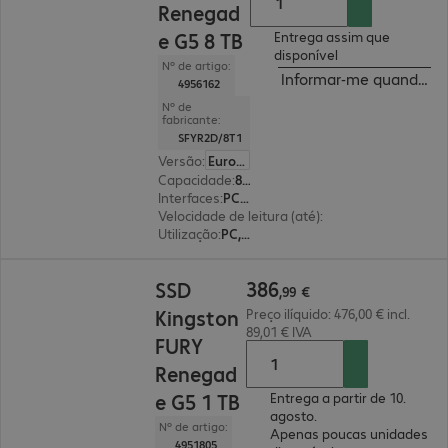
Renegad
e G5 8 TB
Entrega assim que
disponível
Nº de artigo:
Informar-me quando est
4956162
Nº de
fabricante:
SFYR2D/8T1
Versão
:
Europa
Capacidade
:
8 TB
Interfaces
:
PCI-Express (x4) M.2 2280
Velocidade de leitura (até)
:
14 800 MB/s
Utilização
:
PC, computador portátil
386,99 €
386
SSD
,
99
€
Kingston
Preço ilíquido: 476,00 € incl.
89,01 € IVA
FURY
Renegad
e G5 1 TB
Entrega a partir de 10.
agosto.
Nº de artigo:
Apenas poucas unidades
4951805