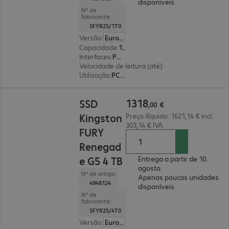
disponíveis
Nº de
fabricante:
SFYR2S/1T0
Versão
:
Europa
Capacidade
:
1 TB
Interfaces
:
PCI-Express (x4) M.2 2280
Velocidade de leitura (até)
:
14.200 MB/s
Utilização
:
PC, computador portátil
1318,00 €
1318
SSD
,
00
€
Kingston
Preço ilíquido: 1621,14 € incl.
303,14 € IVA
FURY
Renegad
e G5 4 TB
Entrega a partir de 10.
agosto.
Nº de artigo:
Apenas poucas unidades
4948124
disponíveis
Nº de
fabricante:
SFYR2S/4T0
Versão
:
Europa