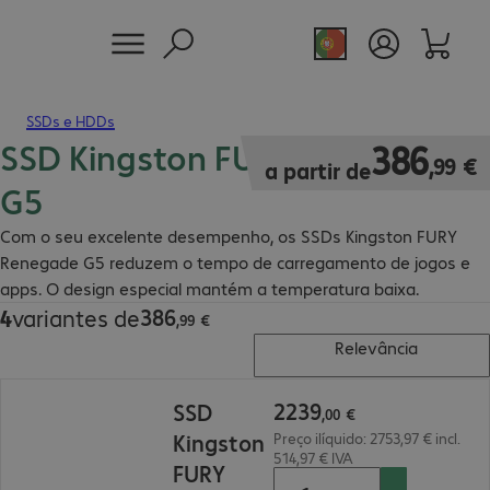
SSDs e HDDs
SSD Kingston FURY Renegade
386,99 €
386
,
99
€
a partir de
G5
Com o seu excelente desempenho, os SSDs Kingston FURY
Renegade G5 reduzem o tempo de carregamento de jogos e
apps. O design especial mantém a temperatura baixa.
386
4
variantes de
386,99 €
,
99
€
Relevância
2239,00 €
2239
SSD
,
00
€
Kingston
Preço ilíquido: 2753,97 € incl.
514,97 € IVA
FURY