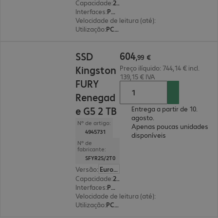
Capacidade
:
2 TB
Interfaces
:
PCI-Express (x4) M.2 2280
Velocidade de leitura (até)
:
14 800 MB/s
Utilização
:
PC, computador portátil
604,99 €
604
SSD
,
99
€
Kingston
Preço ilíquido: 744,14 € incl.
139,15 € IVA
FURY
Renegad
e G5 2 TB
Entrega a partir de 10.
agosto.
Nº de artigo:
Apenas poucas unidades
4945731
disponíveis
Nº de
fabricante:
SFYR2S/2T0
Versão
:
Europa
Capacidade
:
2 TB
Interfaces
:
PCI-Express (x4) M.2 2280
Velocidade de leitura (até)
:
14 700 MB/s
Utilização
:
PC, computador portátil