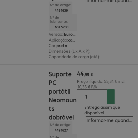
Informar-me quando est
Nº de artigo:
4491639
Nº de
fabricante:
NSLS200
Versão
:
Europa
Aplicação
:
computador portátil
Cor
:
preto
Dimensões (L x A x P)
:
236 x 267 x 207 mm
Capacidade de carga (até)
:
5,0 kg
44,99 €
44
Suporte
,
99
€
PC
Preço ilíquido: 55,34 € incl.
10,35 € IVA
portátil
Neomoun
ts
Entrega assim que
disponível
dobrável
Informar-me quando est
Nº de artigo:
4491627
Nº de