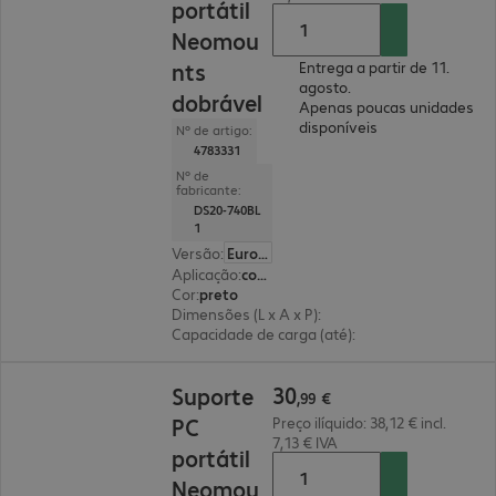
portátil
Neomou
nts
Entrega a partir de 11.
agosto.
dobrável
Apenas poucas unidades
disponíveis
Nº de artigo:
4783331
Nº de
fabricante:
DS20-740BL
1
Versão
:
Europa
Aplicação
:
computador portátil
Cor
:
preto
Dimensões (L x A x P)
:
240 x 30 x 215 mm
Capacidade de carga (até)
:
5,0 kg
30,99 €
30
Suporte
,
99
€
PC
Preço ilíquido: 38,12 € incl.
7,13 € IVA
portátil
Neomou