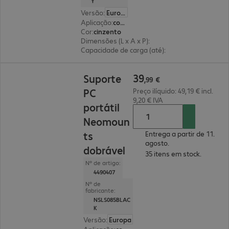
Y
Versão
:
Europa
Aplicação
:
computador portátil
Cor
:
cinzento
Dimensões (L x A x P)
:
223 x 124 x 235 mm
Capacidade de carga (até)
:
5,0 kg
39,99 €
39
Suporte
,
99
€
PC
Preço ilíquido: 49,19 € incl.
9,20 € IVA
portátil
Neomoun
ts
Entrega a partir de 11.
agosto.
dobrável
35 itens em stock.
Nº de artigo:
4490407
Nº de
fabricante:
NSLS085BLAC
K
Versão
:
Europa