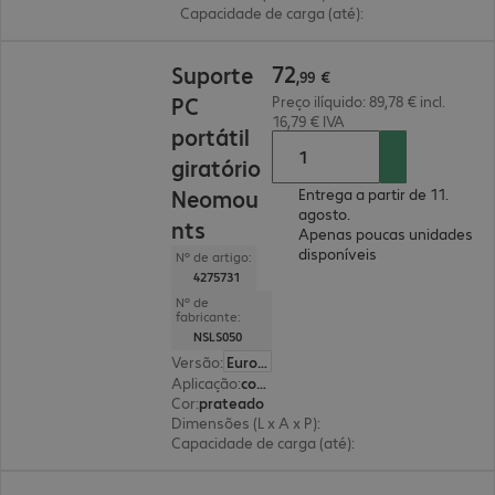
Capacidade de carga (até)
:
5,0 kg
72,99 €
72
Suporte
,
99
€
PC
Preço ilíquido: 89,78 € incl.
16,79 € IVA
portátil
giratório
Neomou
Entrega a partir de 11.
agosto.
nts
Apenas poucas unidades
disponíveis
Nº de artigo:
4275731
Nº de
fabricante:
NSLS050
Versão
:
Europa
Aplicação
:
computador portátil
Cor
:
prateado
Dimensões (L x A x P)
:
240 x 140 x 240 mm
Capacidade de carga (até)
:
5,0 kg
67,99 €