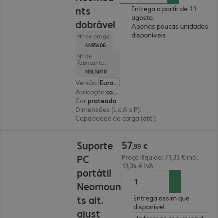
nts
Entrega a partir de 11.
agosto.
dobrável
Apenas poucas unidades
disponíveis
Nº de artigo:
4495406
Nº de
fabricante:
NSLS010
Versão
:
Europa
Aplicação
:
computador portátil, tablet
Cor
:
prateado
Dimensões (L x A x P)
:
289 x 27 x 32 mm
Capacidade de carga (até)
:
5,0 kg
57,99 €
57
Suporte
,
99
€
PC
Preço ilíquido: 71,33 € incl.
13,34 € IVA
portátil
Neomoun
ts alt.
Entrega assim que
disponível
ajust