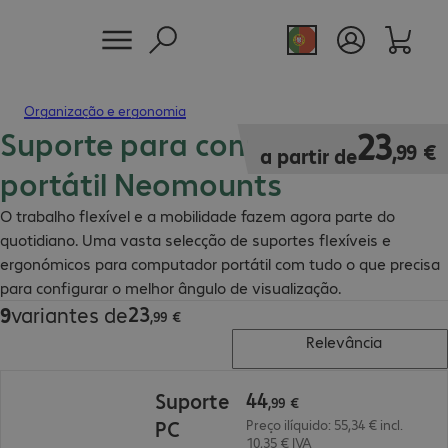
Organização e ergonomia
Suporte para computador
23,99 €
23
,
99
€
a partir de
portátil Neomounts
O trabalho flexível e a mobilidade fazem agora parte do
quotidiano. Uma vasta selecção de suportes flexíveis e
ergonómicos para computador portátil com tudo o que precisa
para configurar o melhor ângulo de visualização.
23
9
variantes de
23,99 €
,
99
€
Relevância
44,99 €
44
Suporte
,
99
€
PC
Preço ilíquido: 55,34 € incl.
10,35 € IVA