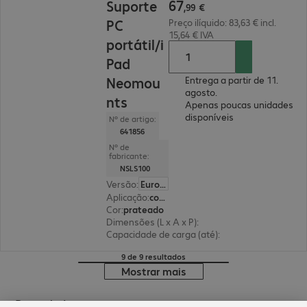
67
Suporte
,
99
€
PC
Preço ilíquido: 83,63 € incl.
15,64 € IVA
portátil/i
Pad
Neomou
Entrega a partir de 11.
agosto.
nts
Apenas poucas unidades
disponíveis
Nº de artigo:
641856
Nº de
fabricante:
NSLS100
Versão
:
Europa
Aplicação
:
computador portátil, tablet
Cor
:
prateado
Dimensões (L x A x P)
:
270 x 190 x 205 mm
Capacidade de carga (até)
:
5,0 kg
9 de 9 resultados
Mostrar mais
Brand shop