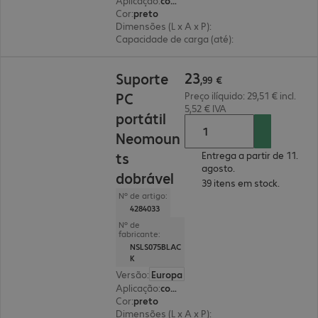
Aplicação
:
computador portátil
Cor
:
preto
Dimensões (L x A x P)
:
223 x 124 x 235 mm
Capacidade de carga (até)
:
5,0 kg
23,99 €
23
Suporte
,
99
€
PC
Preço ilíquido: 29,51 € incl.
5,52 € IVA
portátil
Neomoun
ts
Entrega a partir de 11.
agosto.
dobrável
39 itens em stock.
Nº de artigo:
4284033
Nº de
fabricante:
NSLS075BLAC
K
Versão
:
Europa
Aplicação
:
computador portátil, tablet
Cor
:
preto
Dimensões (L x A x P)
:
255 x 35 x 255 mm