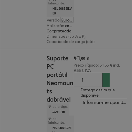
fabricante:
NSLS085SILV
ER
Versão
:
Europa
Aplicação
:
computador portátil
Cor
:
prateado
Dimensões (L x A x P)
:
223 x 124 x 235 mm
Capacidade de carga (até)
:
5,0 kg
41,99 €
41
Suporte
,
99
€
PC
Preço ilíquido: 51,65 € incl.
9,66 € IVA
portátil
Neomoun
ts
Entrega assim que
disponível
dobrável
Informar-me quando est
Nº de artigo:
4491618
Nº de
fabricante:
NSLS085GRE