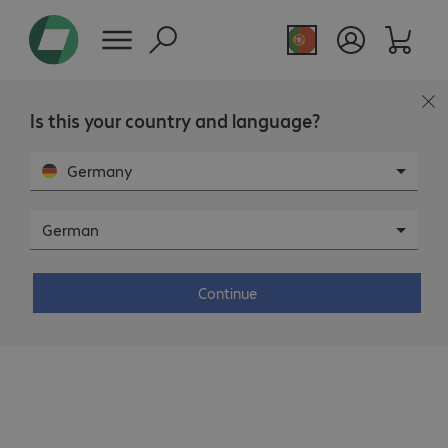
Is this your country and language?
A sua gama não inclui formações. Se tiver interesse
Germany
em formações, contacte o seu gestor de conta.
German
Continue