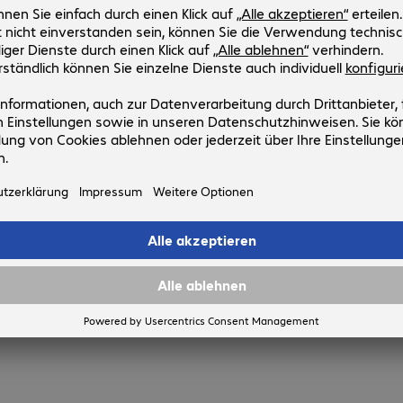
e die Beratung durch unsere Produktmanager um die
e für Fragen zum optimalen Zusammenspiel verschiedener
nager umfassend beraten.