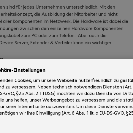
 sind für jedes Unternehmen unterschiedlich. Mit den
rheitskonzept, die Ausbildung der Mitarbeiter und nicht
iel aller Komponenten im Netzwerk. Die Hardware ist dabei die
rbindungen zwischen den einzelnen Hardware Komponenten
ungskabel zum PC oder zum Telefon. Aber auch die
vice Server, Extender & Verteiler kann ein wichtiger
g.
ternehmens zu planen, ist ein dauerhafter Prozess. Die
ormen sind ein wichtiger Teil davon. Unsere Produktmanager
re-Bausteinen sich Ihre Vorhaben am besten umzusetzen
lnen Komponenten ideal zusammen spielen können. Sprechen
hrung.
 Onlineshop.
zeit mehr als 70.000 verschiedene Produkte. Eine Vielzahl
dungen aufgebaut werden können. Was nützt der beste PC