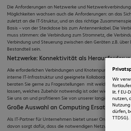
Die Anforderungen an Netzwerke und Netzwerkverbindungen
Möglichkeiten wachsen auch die Anforderungen: an das Siche
zuletzt an die IT-Struktur, und an das richtige Zusammensp
Basis – von der Steckdose bis zum Antennenkabel. Die Ve
muss stimmen: die Verbindung zum Stromnetz, die Verbind
Verbindung und Steuerung zwischen den Geräten z.B. über De
Bestandteil sein.
Netzwerke: Konnektivität als Herausforderun
Alle erforderlichen Verbindungen und Knotenpunkte eines Un
interne IT-Infrastruktur und geeignete Kollaborationsplattf
beraten Sie gerne zu Fragestellungen mit welchen Hardwa
lassen, welches Zubehör notwendig ist oder wie die einze
Sie uns an und profitieren Sie von unserer langjährigen Erfa
Große Auswahl an Computing Ersatzteilen im
Als IT-Partner für Unternehmen bietet unser Onlineshop der
davon sorgt dafür, dass die notwendigen Netzwerkverbin