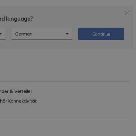
and language?
Karriere
Über Bechtle
German
Continue
nder & Verteiler
hör Konnektivität