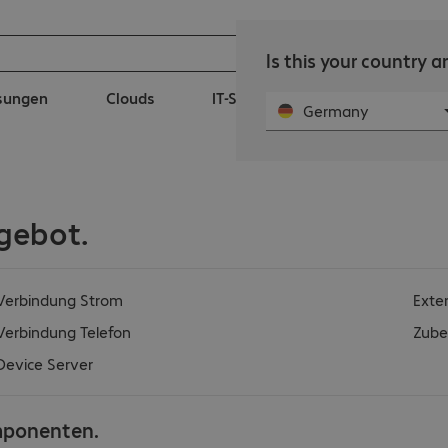
Is this your country 
ösungen
Clouds
IT-Services
Public Sector
Germany
gebot.
Verbindung Strom
Exte
Verbindung Telefon
Zube
Device Server
mponenten.