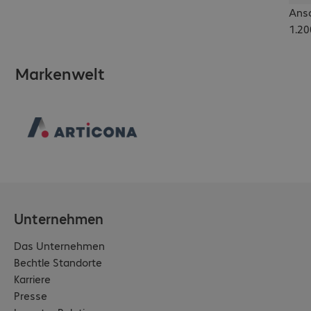
Ansc
-Anschlüsse: 482,6 
1.20
mm (19") 
Einbauwinkel, Netzteil
Markenwelt
Unternehmen
Das Unternehmen
Bechtle Standorte
Karriere
Presse