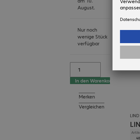
am 10.
-Mit AutoScan 
August.
Funktion

-Anschlüsse: Eingang: 
8x DVI-I (18+5 Pol) 
Nur noch
Buchse, 8x USB 2.0 
wenige Stück
Typ B Buchse, 16x 
verfügbar
Klinkenbuchse 3,5 mm 
(Audio);

Ausgang: 1x DVI-I 
(18+5 Pol) Buchse, 2x 
USB Typ A Buchse (für 
In den Warenkorb
Maus und Tastatur - 
nicht für andere USB 
Merken
Devices)

Vergleichen
, 2x USB 2.0 Typ A 
LIND
Buchse (für weitere 
LI
USB Devices, USB-Hub 
etc.), 2x Klinkenbuchse 
Artik
40
3,5 mm
