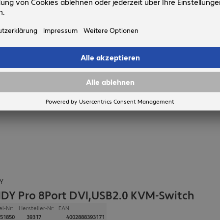
Y
NDY Pro 8Port DVI,USB2.0 KVM-Switch
el-Nr:
Hersteller-Nr:
EAN
51850
39317
4002888393171