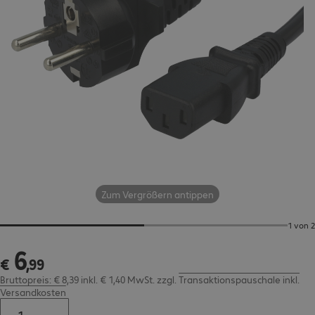
Zum Vergrößern antippen
1 von 2
6
€ 6,99
€
,
99
Bruttopreis: € 8,39 inkl. € 1,40 MwSt.
zzgl.
Transaktionspauschale inkl.
Versandkosten