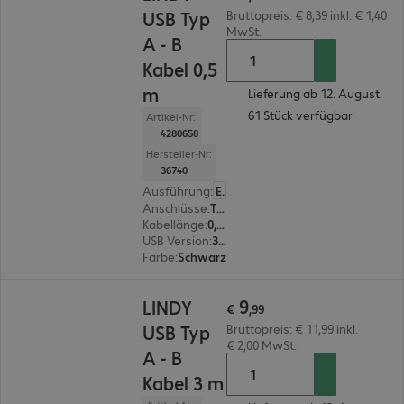
USB Typ
Bruttopreis: € 8,39 inkl. € 1,40
MwSt.
A - B
Kabel 0,5
m
Lieferung ab 12. August.
61 Stück verfügbar
Artikel-Nr:
4280658
Hersteller-Nr:
36740
Ausführung
:
Europäisch
Anschlüsse
:
Typ A | Typ B
Kabellänge
:
0,5 m
USB Version
:
3.0
Farbe
:
Schwarz
€ 9,99
9
LINDY
€
,
99
USB Typ
Bruttopreis: € 11,99 inkl.
€ 2,00 MwSt.
A - B
Kabel 3 m