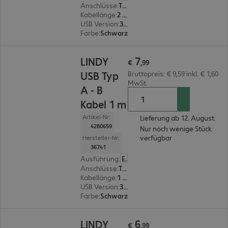
Anschlüsse
:
Typ A | Typ B
Kabellänge
:
2 m
USB Version
:
3.0
Farbe
:
Schwarz
€ 7,99
7
LINDY
€
,
99
USB Typ
Bruttopreis: € 9,59 inkl. € 1,60
MwSt.
A - B
Kabel 1 m
Artikel-Nr:
Lieferung ab 12. August.
4280659
Nur noch wenige Stück
verfügbar
Hersteller-Nr:
36741
Ausführung
:
Europäisch
Anschlüsse
:
Typ A | Typ B
Kabellänge
:
1 m
USB Version
:
3.0
Farbe
:
Schwarz
€ 6,99
6
LINDY
€
,
99