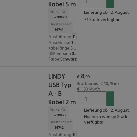
Kabel 5 m
Artikel-Nr:
Lieferung ab 12. August.
4280661
71 Stück verfügbar
Hersteller-Nr:
36744
Ausführung
:
Europäisch
Anschlüsse
:
Typ A | Typ B
Kabellänge
:
5 m
USB Version
:
3.0
Farbe
:
Schwarz
€ 8,99
8
LINDY
€
,
99
USB Typ
Bruttopreis: € 10,79 inkl.
€ 1,80 MwSt.
A - B
Kabel 2 m
Artikel-Nr:
Lieferung ab 12. August.
4280660
Nur noch wenige Stück
verfügbar
Hersteller-Nr:
36742
Ausführung
:
Europäisch