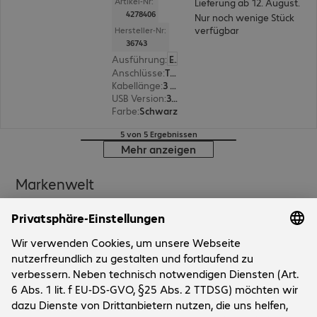
Artikel-Nr:
Lieferung ab 12. August.
4278406
Nur noch wenige Stück
verfügbar
Hersteller-Nr:
36743
Ausführung
:
Europäisch
Anschlüsse
:
Typ A | Typ B
Kabellänge
:
3 m
USB Version
:
3.0
Farbe
:
Schwarz
5 von 5 Ergebnissen
Mehr anzeigen
Markenwelt