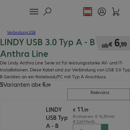
Verbindung USB
LINDY USB 3.0 Typ A - B Kabel
€ 6,99
6
€
,
99
ab
Anthra Line
Die Lindy Anthra Line Serie ist für leistungsstarke AV- und IT-
Installationen. Diese Kabel sind zur Verbindung von USB 3.0 Typ
B Geräten an ein Notebook/PC mit Typ A Anschluss.
6
5
Varianten ab
€ 6,99
€
,
99
Relevanz
€ 11,99
11
LINDY
€
,
99
USB Typ
Bruttopreis: € 14,39 inkl.
€ 2,40 MwSt.
A - B