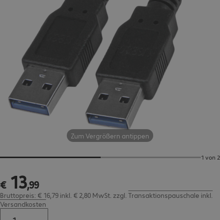
Zum Vergrößern antippen
1 von 2
13
€ 13,99
€
,
99
Bruttopreis: € 16,79 inkl. € 2,80 MwSt.
zzgl.
Transaktionspauschale inkl.
Versandkosten