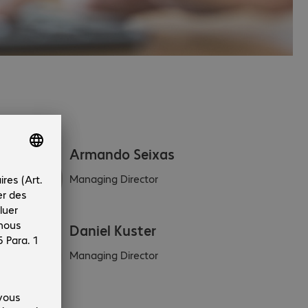
irection.
Armando Seixas
Managing Director
Daniel Kuster
Managing Director