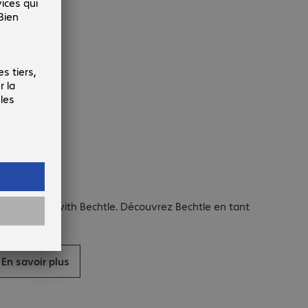
arrière.
e your best with Bechtle. Découvrez Bechtle en tant
u’employeur.
En savoir plus