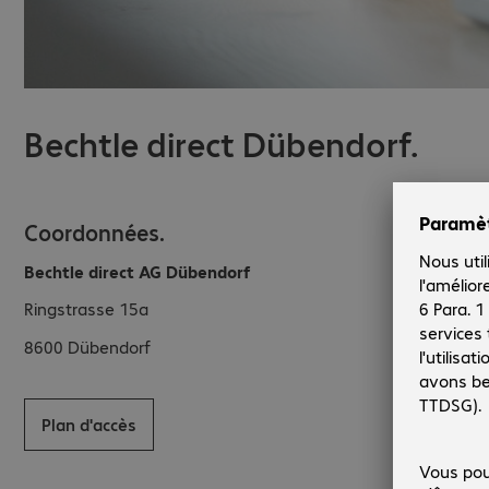
Bechtle direct Dübendorf.
Coordonnées.
Bechtle direct AG Dübendorf
Ringstrasse 15a
8600
Dübendorf
Plan d'accès