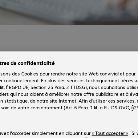
D
Contact.
Téléphone:
+41 848 810410
E-mail:
info.direct-ch@bechtle.com
Nous contacter