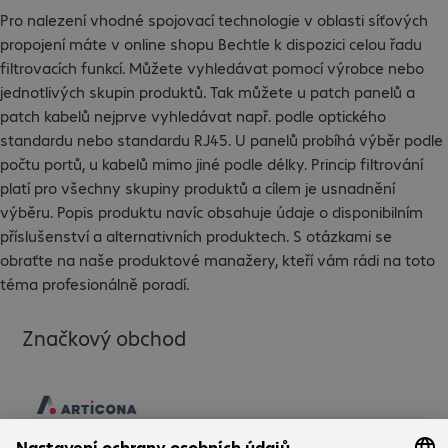
Pro nalezení vhodné spojovací technologie v oblasti síťových
propojení máte v online shopu Bechtle k dispozici celou řadu
filtrovacích funkcí. Můžete vyhledávat pomocí výrobce nebo
jednotlivých skupin produktů. Tak můžete u patch panelů a
patch kabelů nejprve vyhledávat např. podle optického
standardu nebo standardu RJ45. U panelů probíhá výběr podle
počtu portů, u kabelů mimo jiné podle délky. Princip filtrování
platí pro všechny skupiny produktů a cílem je usnadnění
výběru. Popis produktu navíc obsahuje údaje o disponibilním
příslušenství a alternativních produktech. S otázkami se
obraťte na naše produktové manažery, kteří vám rádi na toto
téma profesionálně poradí.
Značkový obchod