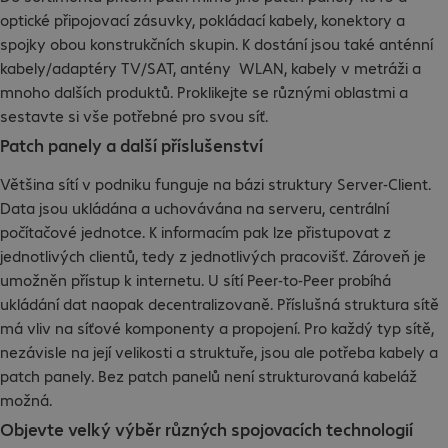
optické připojovací zásuvky, pokládací kabely, konektory a
spojky obou konstrukčních skupin. K dostání jsou také anténní
kabely/adaptéry TV/SAT, antény WLAN, kabely v metráži a
mnoho dalších produktů. Proklikejte se různými oblastmi a
sestavte si vše potřebné pro svou síť.
Patch panely a další příslušenství
Většina sítí v podniku funguje na bázi struktury Server-Client.
Data jsou ukládána a uchovávána na serveru, centrální
počítačové jednotce. K informacím pak lze přistupovat z
jednotlivých clientů, tedy z jednotlivých pracovišť. Zároveň je
umožněn přístup k internetu. U sítí Peer-to-Peer probíhá
ukládání dat naopak decentralizovaně. Příslušná struktura sítě
má vliv na síťové komponenty a propojení. Pro každý typ sítě,
nezávisle na její velikosti a struktuře, jsou ale potřeba kabely a
patch panely. Bez patch panelů není strukturovaná kabeláž
možná.
Objevte velký výběr různých spojovacích technologií