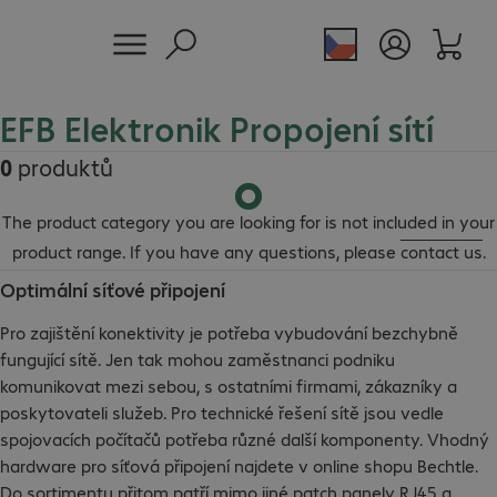
EFB Elektronik Propojení sítí
0
produktů
The product category you are looking for is not included in your
product range. If you have any questions, please
contact us
.
Optimální síťové připojení
Pro zajištění konektivity je potřeba vybudování bezchybně
fungující sítě. Jen tak mohou zaměstnanci podniku
komunikovat mezi sebou, s ostatními firmami, zákazníky a
poskytovateli služeb. Pro technické řešení sítě jsou vedle
spojovacích počítačů potřeba různé další komponenty. Vhodný
hardware pro síťová připojení najdete v online shopu Bechtle.
Do sortimentu přitom patří mimo jiné patch panely RJ45 a