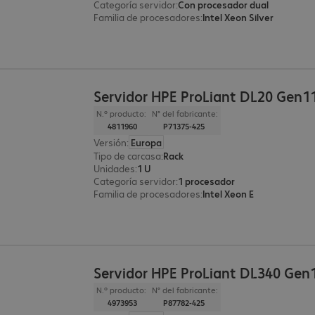
Categoría servidor
:
Con procesador dual
Familia de procesadores
:
Intel Xeon Silver
Servidor HPE ProLiant DL20 Gen1
N.º producto:
N° del fabricante:
4811960
P71375-425
Versión
:
Europa
Tipo de carcasa
:
Rack
Unidades
:
1 U
Categoría servidor
:
1 procesador
Familia de procesadores
:
Intel Xeon E
Servidor HPE ProLiant DL340 Gen
N.º producto:
N° del fabricante:
4973953
P87782-425