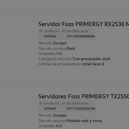
Servidor Fsas PRIMERGY RX2530 
N.º producto:
N° del fabricante:
4975449
VFY:R2538SR605IN
Versión
:
Europa
Tipo de carcasa
:
Rack
Unidades
:
1 U
Categoría servidor
:
Con procesador dual
Familia de procesadores
:
Intel Xeon 6
Servidores Fsas PRIMERGY TX255
N.º producto:
N° del fabricante:
4978497
VFY:T2557SA541IN
Versión
:
Europa
Tipo de carcasa
:
Modelo rack y torre
Unidades
:
4 U