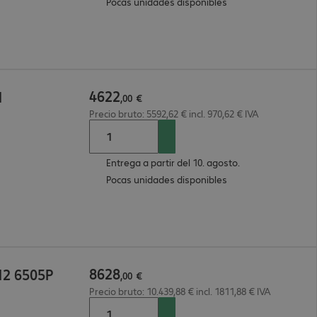
Pocas unidades disponibles
4622
1
,
00
€
Precio bruto: 5592,62 € incl. 970,62 € IVA
Entrega a partir del 10. agosto.
Pocas unidades disponibles
8628
12 6505P
,
00
€
Precio bruto: 10.439,88 € incl. 1811,88 € IVA