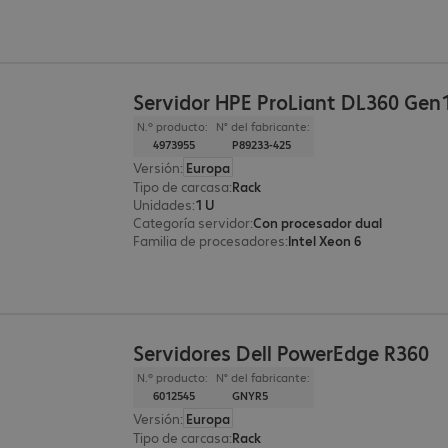
Servidor HPE ProLiant DL360 Gen
N.º producto:
N° del fabricante:
4973955
P89233-425
Versión
:
Europa
Tipo de carcasa
:
Rack
Unidades
:
1 U
Categoría servidor
:
Con procesador dual
Familia de procesadores
:
Intel Xeon 6
Servidores Dell PowerEdge R360
N.º producto:
N° del fabricante:
6012545
GNYR5
Versión
:
Europa
Tipo de carcasa
:
Rack