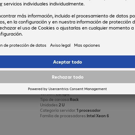
N.º producto:
N° del fabricante:
4978491
VFY:T1336SC269IN
Versión
:
Europa
Tipo de carcasa
:
Torre
Categoría servidor
:
1 procesador
Familia de procesadores
:
Intel Xeon 6
Memoria RAM
:
32 GB
Servidor HPE ProLiant DL340 Gen
N.º producto:
N° del fabricante:
4973954
P87741-425
Versión
:
Europa
Tipo de carcasa
:
Rack
Unidades
:
2 U
Categoría servidor
:
1 procesador
Familia de procesadores
:
Intel Xeon 6