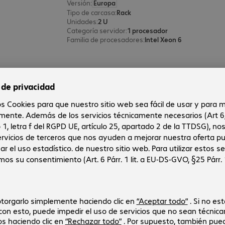
Versión
:
Europa
Tipo de carcasa
:
Rack
Unidades
:
2 U
Categoría servidor
:
1 procesador
Familia de procesadores
:
Intel Xeon 6
Servidor HPE ProLiant ML350 Gen
N.º producto:
N° del fabricante:
4812944
P71671-425
Versión
:
Europa
Tipo de carcasa
:
Torre
Unidades
:
4 U
Categoría servidor
:
Con procesador dual
Familia de procesadores
:
Intel Xeon Silver
Servidor Fsas PRIMERGY TX1330 