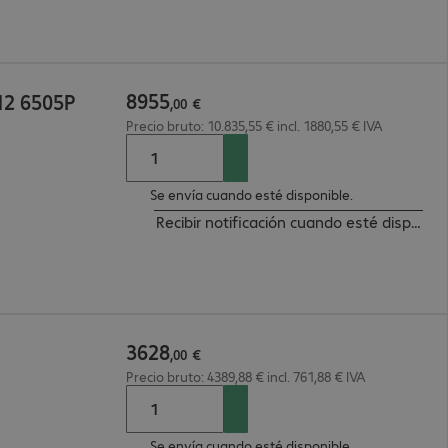
8955
12 6505P
,
00
€
Precio bruto: 10.835,55 € incl. 1880,55 € IVA
Se envía cuando esté disponible.
Recibir notificación cuando esté disponibl
3628
,
00
€
Precio bruto: 4389,88 € incl. 761,88 € IVA
Se envía cuando esté disponible.