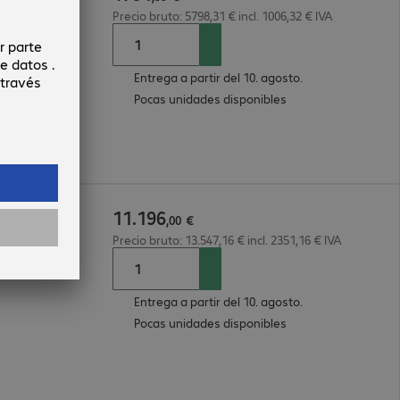
Precio bruto: 5798,31 € incl. 1006,32 € IVA
Entrega a partir del 10. agosto.
Pocas unidades disponibles
11
.
196
12 6515P
,
00
€
Precio bruto: 13.547,16 € incl. 2351,16 € IVA
Entrega a partir del 10. agosto.
Pocas unidades disponibles