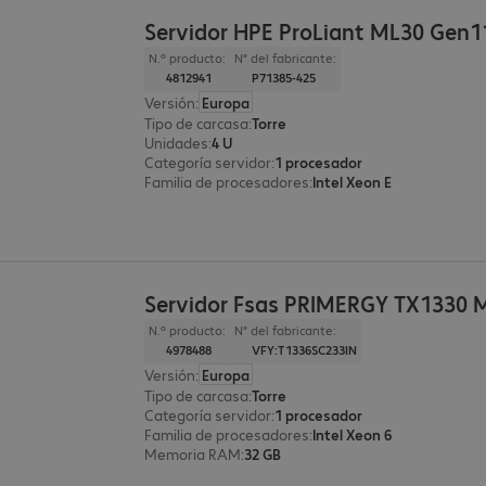
Servidor HPE ProLiant ML30 Gen1
N.º producto:
N° del fabricante:
4812941
P71385-425
Versión
:
Europa
Tipo de carcasa
:
Torre
Unidades
:
4 U
Categoría servidor
:
1 procesador
Familia de procesadores
:
Intel Xeon E
Servidor Fsas PRIMERGY TX1330 
N.º producto:
N° del fabricante:
4978488
VFY:T1336SC233IN
Versión
:
Europa
Tipo de carcasa
:
Torre
Categoría servidor
:
1 procesador
Familia de procesadores
:
Intel Xeon 6
Memoria RAM
:
32 GB