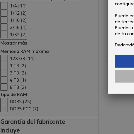
1/4 (11)
1/12 (2)
1/16 (2)
2/16 (1)
1/32 (2)
Mostrar más
Memoria RAM máxima
128 GB (11)
11.196,00 €
1 TB (2)
3 TB (2)
4 TB (1)
8 TB (2)
Tipo de RAM
DDR5 (25)
DDR5 ECC (7)
Garantía del fabricante
Incluye