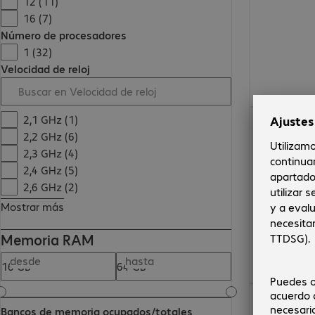
12 (11)
16 (7)
Número de procesadores
1 (32)
Velocidad de reloj
8024,00 €
2,1 GHz (1)
2,2 GHz (6)
2,3 GHz (4)
2,4 GHz (5)
2,6 GHz (2)
Mostrar más
Memoria RAM
desde
hasta
4791,99 €
Bancos de memoria ocupados/totales