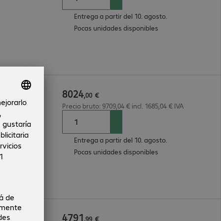
Entrega a partir del 10. agosto.
Pocas unidades disponibles
8024
11
,
00
€
Precio bruto: 9709,04 € incl. 1685,04 € IVA
Entrega a partir del 10. agosto.
Pocas unidades disponibles
4791
M6
,
99
€