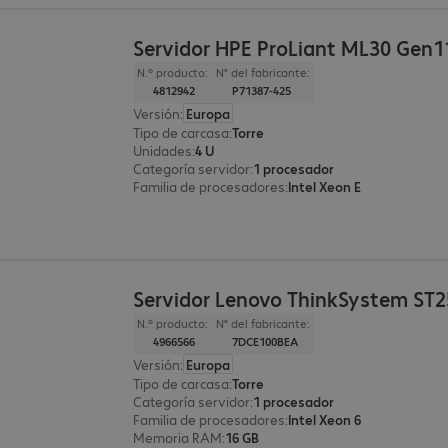
Servidor HPE ProLiant ML30 Gen1
N.º producto:
N° del fabricante:
4812942
P71387-425
Versión
:
Europa
Tipo de carcasa
:
Torre
Unidades
:
4 U
Categoría servidor
:
1 procesador
Familia de procesadores
:
Intel Xeon E
Servidor Lenovo ThinkSystem ST2
N.º producto:
N° del fabricante:
4966566
7DCE100BEA
Versión
:
Europa
Tipo de carcasa
:
Torre
Categoría servidor
:
1 procesador
Familia de procesadores
:
Intel Xeon 6
Memoria RAM
:
16 GB