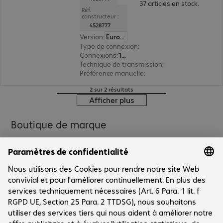
37 articles en stock.
Réf.
constructeur :
4528777
Version
:
Europe
Type de connexion
:
sans fil
Connexions
:
1 x USB type A
Technique de transmission
:
2,4 GHz, via récep
Préférence manuelle
:
ambidextre
2 sur 2 résultats
Afficher plus
Boutique de marque