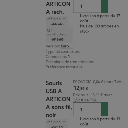
ARTICON
A rech.
Livraison à partir du 17.
Réf. produit :
août.
4646465
Plus de 100 articles en
Réf.
stock
constructeur :
4646465
Version
:
Europe
Type de connexion
:
sans fil
Connexions
:
1 x USB-C
Technique de transmission
:
2,4 GHz, Bluetooth
Préférence manuelle
:
ambidextre
12,59 €
Souris
ECOLOGIC: 0,04 € (hors TVA)
12
,
59
€
USB A
Prix brut : 15,11 € avec
ARTICON
2,52 € de TVA
A sans fil,
noir
Livraison à partir du 13.
Réf. produit :
août.
4528777