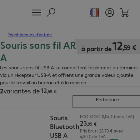
Périphériques d'entrée
Souris sans fil ARTICONA USB
12,59 €
12
,
59
€
à partir de
A
Les souris sans fil USB-A se connectent facilement au terminal
via un récepteur USB-A et offrent une grande valeur ajoutée
pour le travail au bureau et à la maison.
12
2
variantes de
12,59 €
,
59
€
Pertinence
23,99 €
Souris
ECOLOGIC: 0,04 € (hors TVA)
23
,
99
€
Bluetooth
Prix brut : 28,79 € avec
USB A
4,80 € de TVA