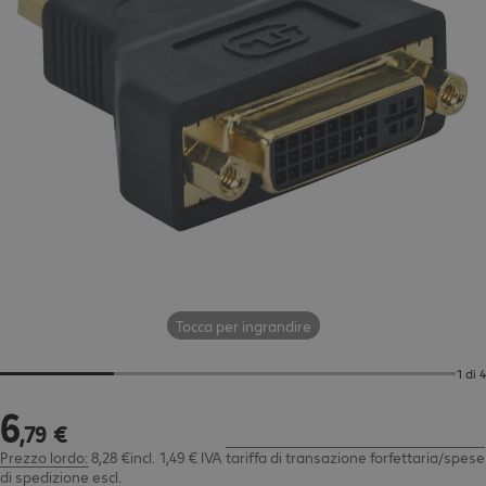
Tocca per ingrandire
1 di 4
6
6,79 €
,
79
€
Prezzo lordo: 8,28 €incl. 1,49 € IVA
tariffa di transazione forfettaria/spese
di spedizione
escl.