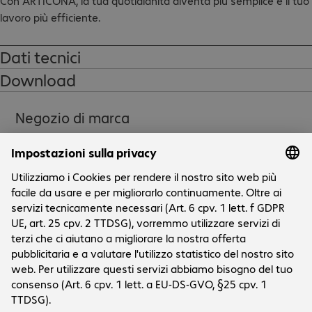
Con ARTICONA, la tua quotidianità diventa più semplice e il tuo 
lavoro più efficiente.

Porte: HDMI(A) Ma - DVI-D Fe (con madreviti di fissaggio)
Dati tecnici
Download
Negozio di marca
Aziende
L'azienda