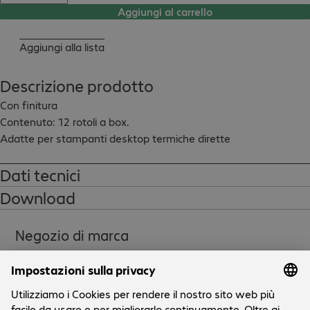
Aggiungi al carrello
Aggiungi alla lista
Descrizione prodotto
Con finitura

Contenuto: 12 rotoli a box.

Adatte per stampanti desktop termiche dirette
Dati tecnici
Download
Negozio di marca