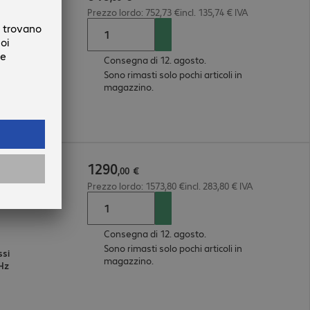
Prezzo lordo: 752,73 €incl. 135,74 € IVA
Consegna di 12. agosto.
Sono rimasti solo pochi articoli in
magazzino.
1290
2GB Touch
,
00
€
Prezzo lordo: 1573,80 €incl. 283,80 € IVA
Consegna di 12. agosto.
Sono rimasti solo pochi articoli in
ssi
magazzino.
GHz