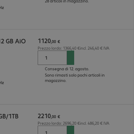
28 articoli in magazzino.
GHz
1120
12 GB AiO
,
00
€
Prezzo lordo: 1366,40 €incl. 246,40 € IVA
Consegna di 12. agosto.
Sono rimasti solo pochi articoli in
magazzino.
GHz
2210
2GB/1TB
,
00
€
Prezzo lordo: 2696,20 €incl. 486,20 € IVA