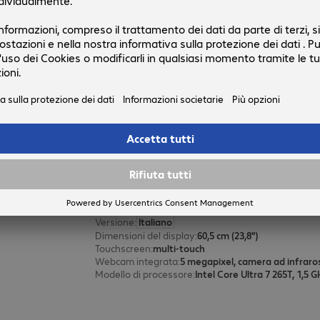
Codice prodotto:
Codice produttore:
6004958-02
D57KMEA#ABZ
Versione
:
Italiano
Dimensioni del display
:
60,5 cm (23,8")
Touchscreen
:
no
Webcam integrata
:
5 megapixel
Modello di processore
:
Intel Core i3-N300
HP ProStudio 4 AiO G1i U7 16/51
Codice prodotto:
Codice produttore:
6005290-02
D5BN4ET#ABZ
Versione
:
Italiano
Dimensioni del display
:
60,5 cm (23,8")
Touchscreen
:
multi-touch
Webcam integrata
:
5 megapixel, camera ad infraro
Modello di processore
:
Intel Core Ultra 7 265T, 1,5 