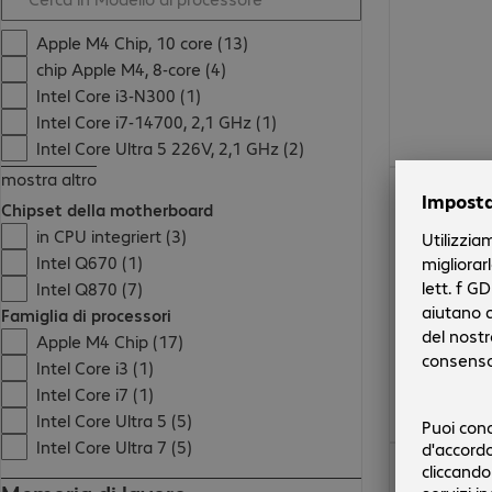
Apple M4 Chip, 10 core (13)
chip Apple M4, 8-core (4)
Intel Core i3-N300 (1)
Intel Core i7-14700, 2,1 GHz (1)
Intel Core Ultra 5 226V, 2,1 GHz (2)
mostra altro
1147,00 €
Chipset della motherboard
in CPU integriert (3)
Intel Q670 (1)
Intel Q870 (7)
Famiglia di processori
Apple M4 Chip (17)
Intel Core i3 (1)
Intel Core i7 (1)
Intel Core Ultra 5 (5)
Intel Core Ultra 7 (5)
616,99 €