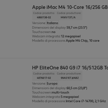
Apple iMac M4 10-Core 16/256 GB
Codice prodotto:
Codice produttore:
4860138-02
MWV13T/A
Versione
:
Italiano
Dimensioni del display
:
59,7 cm (23.5")
Touchscreen
:
no
Webcam integrata
:
12 megapixel
Modello di processore
:
Apple M4 Chip, 10 core
HP EliteOne 840 G9 i7 16/512GB 
Codice prodotto:
Codice produttore:
4876617-02
99A51ET#ABZ
Versione
:
Europa
Dimensioni del display
:
60,5 cm (23,8")
Touchscreen
:
multi-touch
Webcam integrata
:
5 megapixel
Modello di processore
:
Intel Core i7-14700, 2,1 GHz