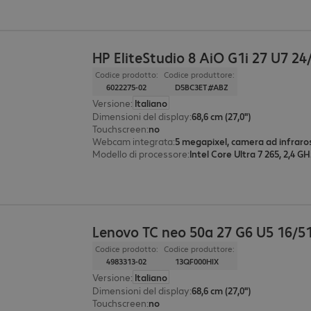
HP EliteStudio 8 AiO G1i 27 U7 24
Codice prodotto:
Codice produttore:
6022275-02
D5BC3ET#ABZ
Versione
:
Italiano
Dimensioni del display
:
68,6 cm (27,0")
Touchscreen
:
no
Webcam integrata
:
5 megapixel, camera ad infraro
Modello di processore
:
Intel Core Ultra 7 265, 2,4 G
Lenovo TC neo 50a 27 G6 U5 16/5
Codice prodotto:
Codice produttore:
4983313-02
13QF000HIX
Versione
:
Italiano
Dimensioni del display
:
68,6 cm (27,0")
Touchscreen
:
no