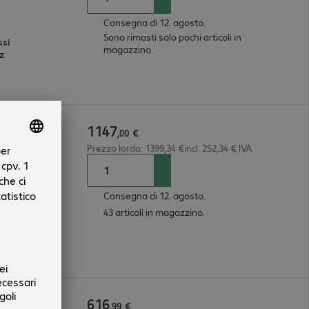
Consegna di 12. agosto.
Sono rimasti solo pochi articoli in
ssi
magazzino.
Hz
1147
GB
,
00
€
Prezzo lordo: 1399,34 €incl. 252,34 € IVA
Consegna di 12. agosto.
43 articoli in magazzino.
GHz
616
B AiO
,
99
€