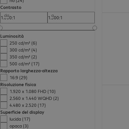
no (24)
Contrasto
da
a
1901,00 €
Luminosità
250 cd/m² (6)
300 cd/m² (4)
350 cd/m² (2)
500 cd/m² (17)
Rapporto larghezza-altezza
16:9 (29)
Risoluzione fisica
877,99 €
1.920 x 1.080 FHD (10)
2.560 x 1.440 WQHD (2)
4.480 x 2.520 (17)
Superficie del display
lucida (17)
opaca (3)