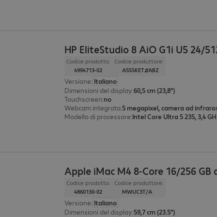
HP EliteStudio 8 AiO G1i U5 24/5
Codice prodotto:
Codice produttore:
4994713-02
A55SKET#ABZ
Versione
:
Italiano
Dimensioni del display
:
60,5 cm (23,8")
Touchscreen
:
no
Webcam integrata
:
5 megapixel, camera ad infraro
Modello di processore
:
Intel Core Ultra 5 235, 3,4 G
Apple iMac M4 8-Core 16/256 GB 
Codice prodotto:
Codice produttore:
4860130-02
MWUC3T/A
Versione
:
Italiano
Dimensioni del display
:
59,7 cm (23.5")