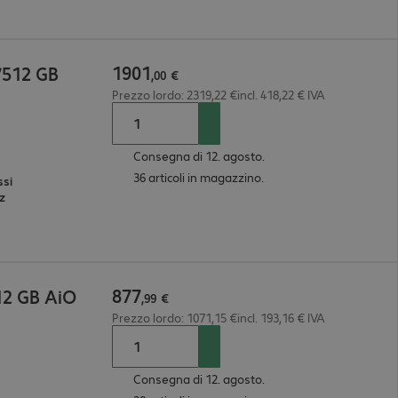
1901
/512 GB
,
00
€
Prezzo lordo: 2319,22 €incl. 418,22 € IVA
Consegna di 12. agosto.
36 articoli in magazzino.
ssi
Hz
877
12 GB AiO
,
99
€
Prezzo lordo: 1071,15 €incl. 193,16 € IVA
Consegna di 12. agosto.