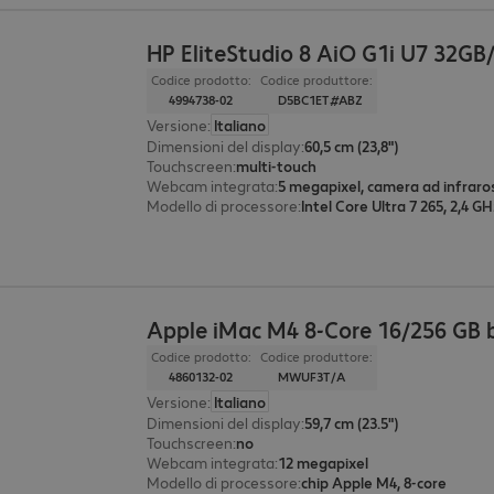
HP EliteStudio 8 AiO G1i U7 32GB
Codice prodotto:
Codice produttore:
4994738-02
D5BC1ET#ABZ
Versione
:
Italiano
Dimensioni del display
:
60,5 cm (23,8")
Touchscreen
:
multi-touch
Webcam integrata
:
5 megapixel, camera ad infraro
Modello di processore
:
Intel Core Ultra 7 265, 2,4 G
Apple iMac M4 8-Core 16/256 GB 
Codice prodotto:
Codice produttore:
4860132-02
MWUF3T/A
Versione
:
Italiano
Dimensioni del display
:
59,7 cm (23.5")
Touchscreen
:
no
Webcam integrata
:
12 megapixel
Modello di processore
:
chip Apple M4, 8-core