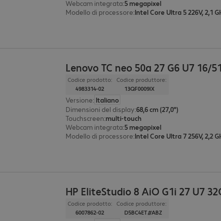
Webcam integrata
:
5 megapixel
Modello di processore
:
Intel Core Ultra 5 226V, 2,1 
Lenovo TC neo 50a 27 G6 U7 16/5
Codice prodotto:
Codice produttore:
4983314-02
13QF0009IX
Versione
:
Italiano
Dimensioni del display
:
68,6 cm (27,0")
Touchscreen
:
multi-touch
Webcam integrata
:
5 megapixel
Modello di processore
:
Intel Core Ultra 7 256V, 2,2 
HP EliteStudio 8 AiO G1i 27 U7 3
Codice prodotto:
Codice produttore:
6007862-02
D5BC4ET#ABZ