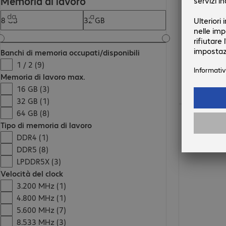
Memoria di lavoro
da
a
Banchi di memoria occupati/disponibili
1 / 2 (9)
Memoria di lavoro max.
16 GB (3)
32 GB (1)
1290,00 €
64 GB (8)
Tipo di memoria di lavoro
DDR4 (1)
DDR5 (8)
LPDDR5X (3)
Velocità del clock
3.200 MHz (1)
4.800 MHz (1)
5.600 MHz (7)
8.533 MHz (3)