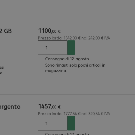
1100
12 GB
,
00
€
Prezzo lordo: 1342,00 €incl. 242,00 € IVA
Consegna di 12. agosto.
Sono rimasti solo pochi articoli in
ssi
magazzino.
Hz
1457
argento
,
00
€
Prezzo lordo: 1777,54 €incl. 320,54 € IVA
Consegna di 12. agosto.