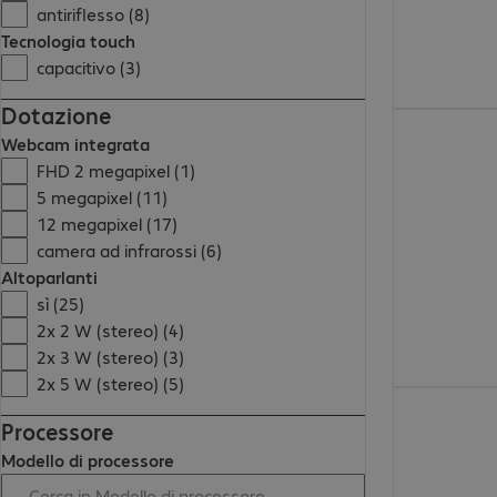
antiriflesso (8)
Tecnologia touch
capacitivo (3)
Dotazione
1120,00 €
Webcam integrata
FHD 2 megapixel (1)
5 megapixel (11)
12 megapixel (17)
camera ad infrarossi (6)
Altoparlanti
sì (25)
2x 2 W (stereo) (4)
2x 3 W (stereo) (3)
2x 5 W (stereo) (5)
2210,00 €
Processore
Modello di processore