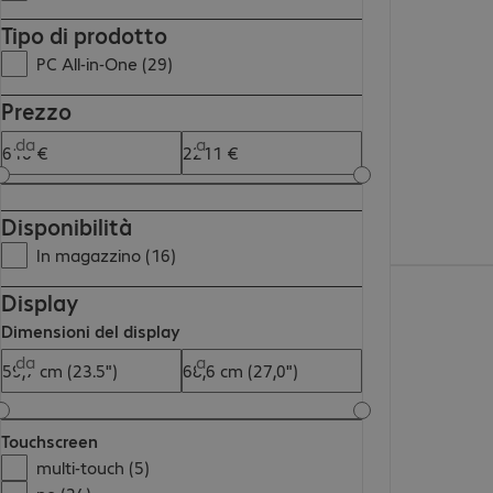
1617,00 €
Tipo di prodotto
PC All-in-One (29)
Prezzo
da
a
Disponibilità
In magazzino (16)
1235,00 €
Display
Dimensioni del display
da
a
Touchscreen
multi-touch (5)