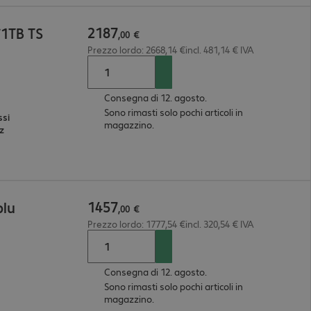
2187
/1TB TS
,
00
€
Prezzo lordo: 2668,14 €incl. 481,14 € IVA
Consegna di 12. agosto.
Sono rimasti solo pochi articoli in
ssi
magazzino.
Hz
1457
blu
,
00
€
Prezzo lordo: 1777,54 €incl. 320,54 € IVA
Consegna di 12. agosto.
Sono rimasti solo pochi articoli in
magazzino.