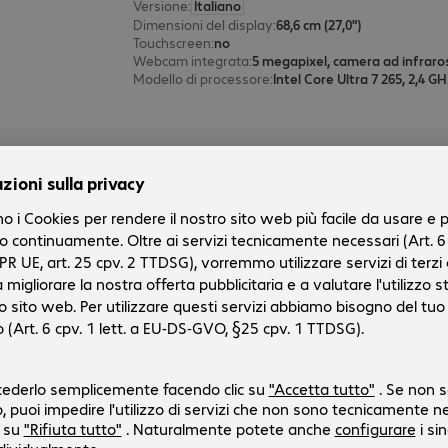
Versione
:
Italiano
Dimensioni del display
:
68,6 cm (27,0")
Touchscreen
:
no
Webcam integrata
:
5 megapixel, camera ad infraro
Modello di processore
:
Intel Core Ultra 7 265, 2,4 G
Dell Pro 24 All-in-One U5 16/512 
Codice prodotto:
Codice produttore:
4928980-02
RY02T
Versione
:
Italiano
Dimensioni del display
:
60,5 cm (23,8")
Touchscreen
:
no
Webcam integrata
:
FHD 2 megapixel
Modello di processore
:
Intel Core Ultra 5 235T, 2,2 
PC HP ProOne 240 G10 i3 8/256 G