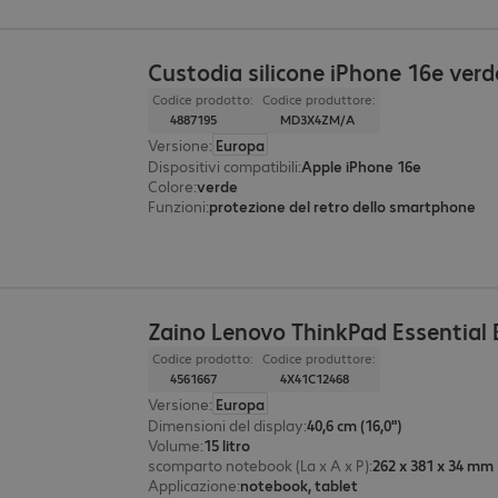
Custodia silicone iPhone 16e verd
Codice prodotto:
Codice produttore:
4887195
MD3X4ZM/A
Versione
:
Europa
Dispositivi compatibili
:
Apple iPhone 16e
Colore
:
verde
Funzioni
:
protezione del retro dello smartphone
Zaino Lenovo ThinkPad Essential 
Codice prodotto:
Codice produttore:
4561667
4X41C12468
Versione
:
Europa
Dimensioni del display
:
40,6 cm (16,0")
Volume
:
15 litro
scomparto notebook (La x A x P)
:
262 x 381 x 34 mm
Applicazione
:
notebook, tablet