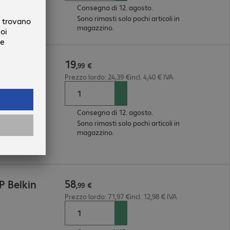
Consegna di 12. agosto.
Sono rimasti solo pochi articoli in
magazzino.
19
/13 Pro
,
99
€
Prezzo lordo: 24,39 €incl. 4,40 € IVA
Consegna di 12. agosto.
Sono rimasti solo pochi articoli in
ne 13 Pro
magazzino.
58
P Belkin
,
99
€
Prezzo lordo: 71,97 €incl. 12,98 € IVA