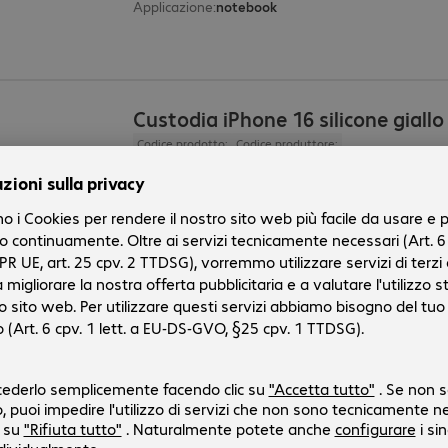
Applicazione
:
notebook
Custodia iPhone 16 silicone giall
Codice prodotto:
Codice produttore:
4847117
MYY73ZM/A
Versione
:
Europa
Dispositivi compatibili
:
Apple iPhone 16
Colore
:
giallo
Funzioni
:
protezione del retro dello smartphone
Ricarica wireless
:
sì
Stazione ricarica batteria 2x Get
Codice prodotto:
Codice produttore:
4617599
GCMCEL
Versione
:
Europa