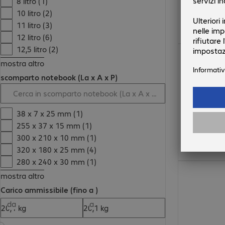
8 litro (1)
10 litro (2)
11 litro (3)
12 litro (6)
12,5 litro (2)
19,99 €
mostra altro
scomparto notebook (La x A x P)
38 x 7 x 25 mm (1)
255 x 37 x 15 mm (1)
300 x 210 x 10 mm (1)
320 x 180 x 25 mm (4)
280 x 240 x 30 mm (1)
58,99 €
mostra altro
Carico ammissibile (fino a )
da
a