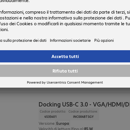
Tipo di prodotto
:
stazione di ricarica
Vetro protezione Belkin iPhone 13
Codice prodotto:
Codice produttore:
4584417
OVA069ZZ
Versione
:
Europa
Applicazione
:
smartphone
Dimensioni del display
:
15,5 cm (6,1")
Dispositivi compatibili
:
Apple iPhone 13, Apple iPho
Docking USB-C 3.0 - VGA/HDMI/D
Codice prodotto:
Codice produttore:
4535401
INC004BTSGY
Versione
:
Europa
Velocità di lettura (fino a)
:
85 W