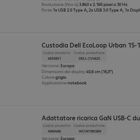
Risoluzione (fino a)
:
3.840 x 2.160 pixel a 30 Hz
Porte
:
Custodia Dell EcoLoop Urban 15-
Codice prodotto:
Codice produttore:
4835851
DELL-CV4625
Versione
:
Europa
Dimensioni del display
:
40,6 cm (16,0")
Colore
:
grigio
Applicazione
:
notebook
Adattatore ricarica GaN USB-C d
Codice prodotto:
Codice produttore:
4960486
WCH019KQBK
Versione
:
Europa