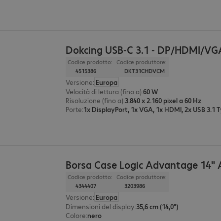
Dokcing USB-C 3.1 - DP/HDMI/VG
Codice prodotto:
Codice produttore:
4515386
DKT31CHDVCM
Versione
:
Europa
Velocità di lettura (fino a)
:
60 W
Risoluzione (fino a)
:
3.840 x 2.160 pixel a 60 Hz
Porte
:
Borsa Case Logic Advantage 14" 
Codice prodotto:
Codice produttore:
4344407
3203986
Versione
:
Europa
Dimensioni del display
:
35,6 cm (14,0")
Colore
:
nero