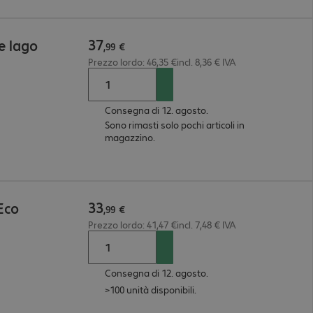
37
e lago
,
99
€
Prezzo lordo: 46,35 €incl. 8,36 € IVA
Consegna di 12. agosto.
Sono rimasti solo pochi articoli in
magazzino.
33
Eco
,
99
€
Prezzo lordo: 41,47 €incl. 7,48 € IVA
Consegna di 12. agosto.
>100 unità disponibili.