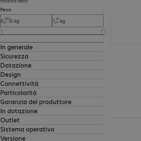
mostra altro
Peso
da
a
In generale
57,99 €
Sicurezza
Dotazione
Design
Connettività
Particolarità
Garanzia del produttore
In dotazione
Outlet
57,99 €
Sistema operativo
Versione