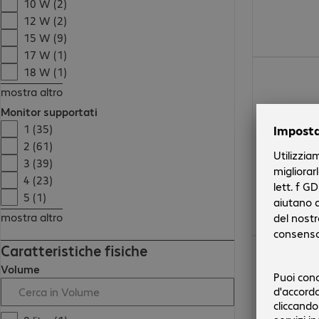
10 W (2)
12 W (2)
15 W (9)
17 W (1)
49,99 €
18 W (1)
mostra altro
Monitor supportati
1 (35)
2 (61)
3 (39)
4 (23)
5 (1)
mostra altro
378,99 €
Caratteristiche fisiche
Volume