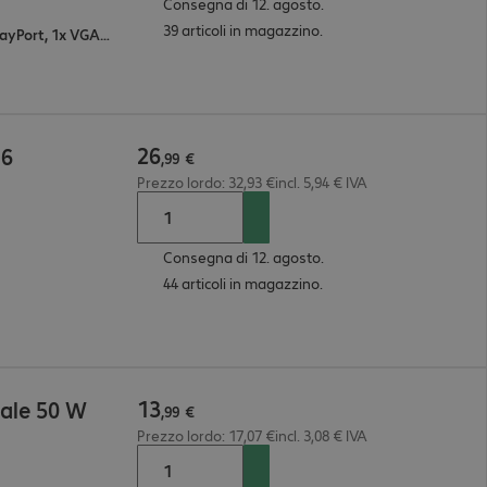
Consegna di 12. agosto.
39 articoli in magazzino.
1x USB 2.0 Type A, 2x USB 3.0 Type A, 1x DisplayPort, 1x VGA, 1x HDMI, 2x USB 3.0 Type C, 1x RJ-45, 1x presa jack 3,5 mm
26
16
,
99
€
Prezzo lordo: 32,93 €incl. 5,94 € IVA
Consegna di 12. agosto.
44 articoli in magazzino.
13
uale 50 W
,
99
€
Prezzo lordo: 17,07 €incl. 3,08 € IVA