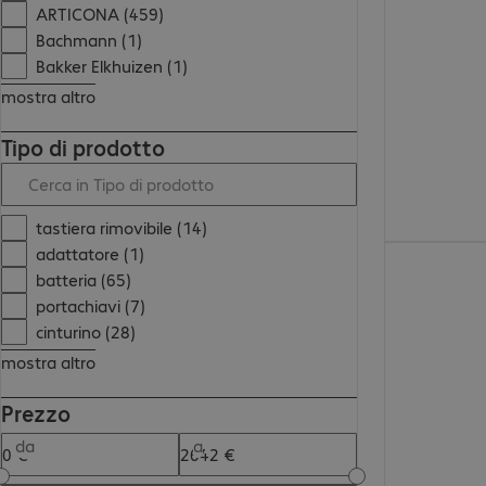
135,99 €
ARTICONA (459)
Bachmann (1)
Bakker Elkhuizen (1)
mostra altro
Tipo di prodotto
tastiera rimovibile (14)
adattatore (1)
115,99 €
batteria (65)
portachiavi (7)
cinturino (28)
mostra altro
Prezzo
da
a