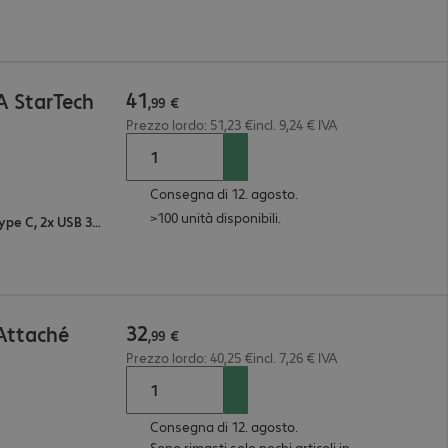
41
A StarTech
,
99
€
Prezzo lordo: 51,23 €incl. 9,24 € IVA
Consegna di 12. agosto.
>100 unità disponibili.
1x DisplayPort, 1x VGA, 1x HDMI, 2x USB 3.1 Type C, 2x USB 3.1 Type A, 1x RJ-45
32
Attaché
,
99
€
Prezzo lordo: 40,25 €incl. 7,26 € IVA
Consegna di 12. agosto.
Sono rimasti solo pochi articoli in