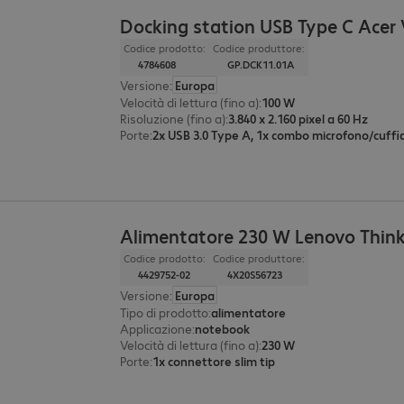
Docking station USB Type C Acer
Codice prodotto:
Codice produttore:
4784608
GP.DCK11.01A
Versione
:
Europa
Velocità di lettura (fino a)
:
100 W
Risoluzione (fino a)
:
3.840 x 2.160 pixel a 60 Hz
Porte
:
Alimentatore 230 W Lenovo Thin
Codice prodotto:
Codice produttore:
4429752-02
4X20S56723
Versione
:
Europa
Tipo di prodotto
:
alimentatore
Applicazione
:
notebook
Velocità di lettura (fino a)
:
230 W
Porte
:
1x connettore slim tip