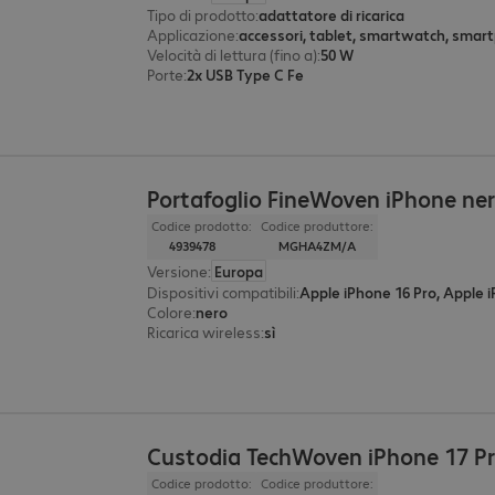
Tipo di prodotto
:
adattatore di ricarica
Applicazione
:
accessori, tablet, smartwatch, smar
Velocità di lettura (fino a)
:
50 W
Porte
:
2x USB Type C Fe
Portafoglio FineWoven iPhone ne
Codice prodotto:
Codice produttore:
4939478
MGHA4ZM/A
Versione
:
Europa
Dispositivi compatibili
:
Colore
:
nero
Ricarica wireless
:
sì
Custodia TechWoven iPhone 17 Pr
Codice prodotto:
Codice produttore: