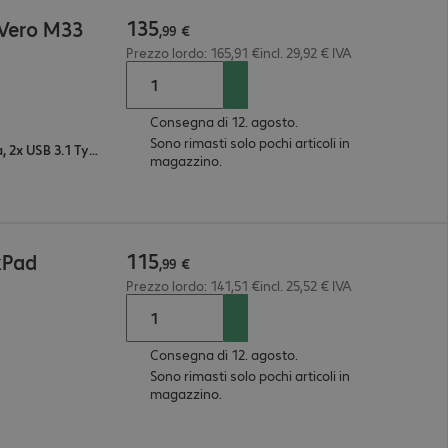
135
 Vero M33
,
99
€
Prezzo lordo: 165,91 €incl. 29,92 € IVA
Consegna di 12. agosto.
Sono rimasti solo pochi articoli in
2x USB 3.0 Type A, 1x combo microfono/cuffia, 2x USB 3.1 Type A, 1x RJ-45, 1x USB 3.1 Type C, 2x DisplayPort, 1x HDMI
magazzino.
115
kPad
,
99
€
Prezzo lordo: 141,51 €incl. 25,52 € IVA
Consegna di 12. agosto.
Sono rimasti solo pochi articoli in
magazzino.