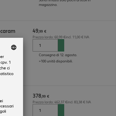
magazzino.
49
o caram
,
99
€
Prezzo lordo: 60,99 €incl. 11,00 € IVA
Consegna di 12. agosto.
>100 unità disponibili.
378
ac F110
,
99
€
Prezzo lordo: 462,37 €incl. 83,38 € IVA