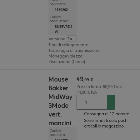
prodotto:
4389292
Codice
produttore:
BNEEVRDS
W
Versione
:
Europa
Tipo di collegamento
:
wireless
Tecnologia di trasmissione
:
2,4 GHz, via ricevito
Maneggevolezza
:
destrimano
Risoluzione (fino a)
:
regolabile per gradi, 3.200 d
49,99 €
49
Mouse
,
99
€
Bakker
Prezzo lordo: 60,99 €incl.
11,00 € IVA
MidWay
3Mode
vert.
Consegna di 17. agosto.
Sono rimasti solo pochi
mancini
articoli in magazzino.
Codice
prodotto: