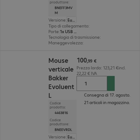
produttore:
BNEFF3MV
M
Versione
:
Europa
Tipo di collegamento
:
wireless
Porte
:
1x USB Type C
Tecnologia di trasmissione
:
2,4 GHz, Bluetooth, 
Maneggevolezza
:
destrimano
100,99 €
100
Mouse
,
99
€
verticale
Prezzo lordo: 123,21 €incl.
22,22 € IVA
Bakker
Evoluent
L
Consegna di 17. agosto.
21 articoli in magazzino.
Codice
prodotto:
4463816
Codice
produttore:
BNEEVRDL
Versione
:
Europa