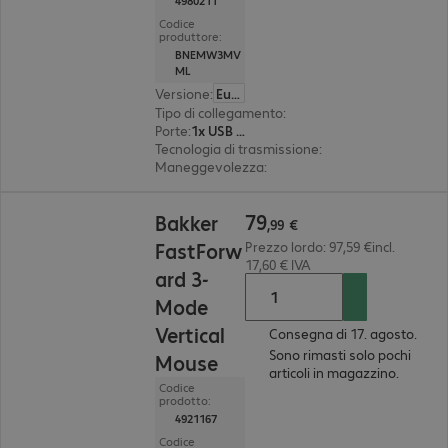
4980211
Codice
produttore:
BNEMW3MV
ML
Versione
:
Europa
Tipo di collegamento
:
wireless
Porte
:
1x USB Type C
Tecnologia di trasmissione
:
2,4 GHz, Bluetooth, 
Maneggevolezza
:
mancino
79,99 €
79
Bakker
,
99
€
FastForw
Prezzo lordo: 97,59 €incl.
17,60 € IVA
ard 3-
Mode
Vertical
Consegna di 17. agosto.
Sono rimasti solo pochi
Mouse
articoli in magazzino.
Codice
prodotto:
4921167
Codice