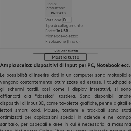
Codice
produttore:
BNEDXT3
Versione
:
Europa
Tipo di collegamento
:
cablato
Porte
:
1x USB Type C
Maneggevolezza
:
ambidestro
Risoluzione (fino a)
:
regolabile per gradi, 2.400 d
12 di 29 risultati
Mostra tutto
Ampia scelta: dispositivi di input per PC, Notebook ecc.
Le possibilità di inserire dati in un computer sono molteplici e
vengono costantemente ottimizzate ed estese. I touchpad e
gli schermi tattili, così come i display interattivi, si sono
affiancati alla "classica" tastiera. Sono disponibili anche
dispositivi di input 3D, come tavolette grafiche, penne digitali e
lettori smart card. Mouse, tastiere e trackball sono stati
ottimizzati per applicazioni speciali in aziende e nel campo
sanitario, per ospedali e aree in cui è necessaria la massima
igiene. Nel nostro Online Shop troverete un'ampia gamma di