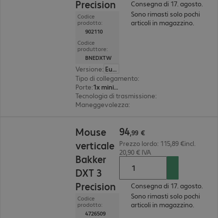
Precision
Consegna di 17. agosto.
Sono rimasti solo pochi
Codice
articoli in magazzino.
prodotto:
902110
Codice
produttore:
BNEDXTW
Versione
:
Europa
Tipo di collegamento
:
wireless
Porte
:
1x mini USB
Tecnologia di trasmissione
:
2,4 GHz, via ricevito
Maneggevolezza
:
ambidestro
94,99 €
94
Mouse
,
99
€
verticale
Prezzo lordo: 115,89 €incl.
20,90 € IVA
Bakker
DXT 3
Precision
Consegna di 17. agosto.
Sono rimasti solo pochi
Codice
articoli in magazzino.
prodotto:
4726509