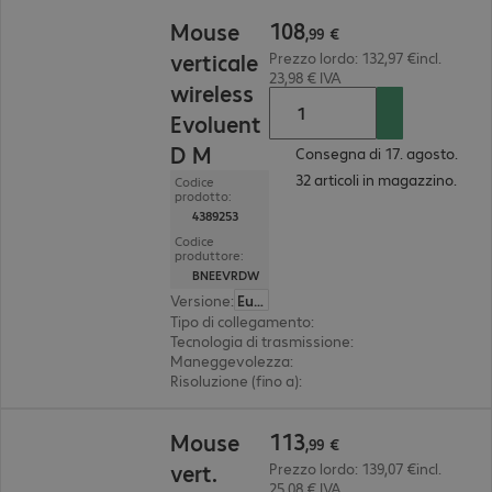
108,99 €
108
Mouse
,
99
€
verticale
Prezzo lordo: 132,97 €incl.
23,98 € IVA
wireless
Evoluent
D M
Consegna di 17. agosto.
32 articoli in magazzino.
Codice
prodotto:
4389253
Codice
produttore:
BNEEVRDW
Versione
:
Europa
Tipo di collegamento
:
wireless
Tecnologia di trasmissione
:
2,4 GHz, via ricevito
Maneggevolezza
:
destrimano
Risoluzione (fino a)
:
regolabile per gradi, 3.200 d
113,99 €
113
Mouse
,
99
€
vert.
Prezzo lordo: 139,07 €incl.
25,08 € IVA