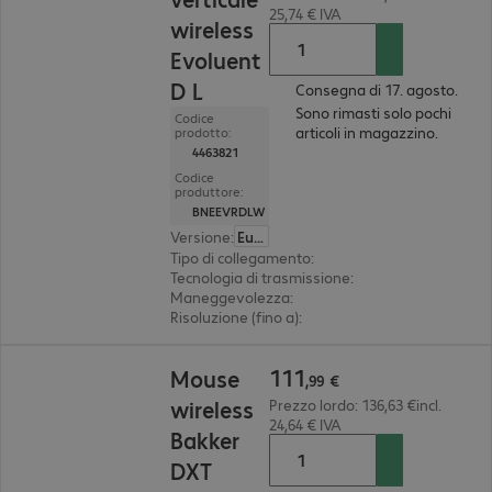
25,74 € IVA
wireless
Evoluent
D L
Consegna di 17. agosto.
Sono rimasti solo pochi
Codice
articoli in magazzino.
prodotto:
4463821
Codice
produttore:
BNEEVRDLW
Versione
:
Europa
Tipo di collegamento
:
wireless
Tecnologia di trasmissione
:
2,4 GHz, via ricevito
Maneggevolezza
:
destrimano
Risoluzione (fino a)
:
regolabile per gradi, 3.200 d
111,99 €
111
Mouse
,
99
€
wireless
Prezzo lordo: 136,63 €incl.
24,64 € IVA
Bakker
DXT