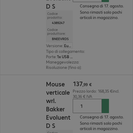
D S
Consegna di 17. agosto.
Sono rimasti solo pochi
Codice
articoli in magazzino.
prodotto:
4389247
Codice
produttore:
BNEEVRDS
Versione
:
Europa
Tipo di collegamento
:
cablato
Porte
:
1x USB Type A
Maneggevolezza
:
destrimano
Risoluzione (fino a)
:
regolabile per gradi, 3.200 d
137,99 €
137
Mouse
,
99
€
verticale
Prezzo lordo: 168,35 €incl.
30,36 € IVA
wrl.
Bakker
Evoluent
Consegna di 17. agosto.
Sono rimasti solo pochi
D S
articoli in magazzino.
Codice