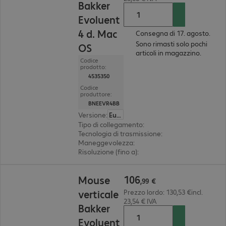
Bakker
Evoluent
4 d. Mac
Consegna di 17. agosto.
Sono rimasti solo pochi
OS
articoli in magazzino.
Codice
prodotto:
4535350
Codice
produttore:
BNEEVR4BB
Versione
:
Europa
Tipo di collegamento
:
wireless
Tecnologia di trasmissione
:
Bluetooth
Maneggevolezza
:
destrimano
Risoluzione (fino a)
:
regolabile per gradi, 2.600 d
106,99 €
106
Mouse
,
99
€
verticale
Prezzo lordo: 130,53 €incl.
23,54 € IVA
Bakker
Evoluent