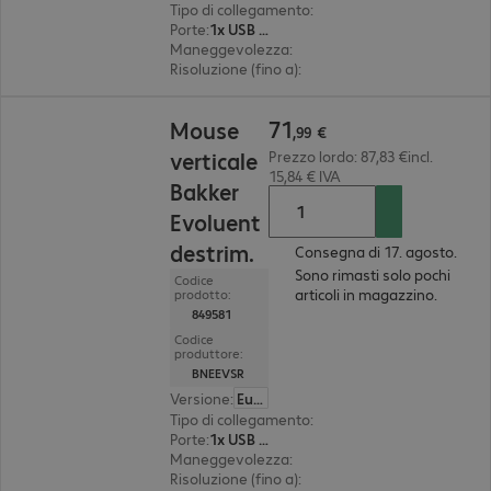
Tipo di collegamento
:
cablato
Porte
:
1x USB Type A
Maneggevolezza
:
destrimano
Risoluzione (fino a)
:
regolabile per gradi, 3.200 d
71,99 €
71
Mouse
,
99
€
verticale
Prezzo lordo: 87,83 €incl.
15,84 € IVA
Bakker
Evoluent
destrim.
Consegna di 17. agosto.
Sono rimasti solo pochi
Codice
articoli in magazzino.
prodotto:
849581
Codice
produttore:
BNEEVSR
Versione
:
Europa
Tipo di collegamento
:
cablato
Porte
:
1x USB Type A
Maneggevolezza
:
destrimano
Risoluzione (fino a)
:
1.200 dpi