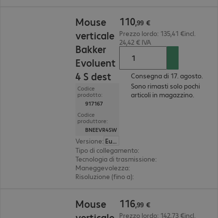
110,99 €
110
Mouse
,
99
€
verticale
Prezzo lordo: 135,41 €incl.
24,42 € IVA
Bakker
Evoluent
4 S dest
Consegna di 17. agosto.
Sono rimasti solo pochi
Codice
articoli in magazzino.
prodotto:
917167
Codice
produttore:
BNEEVR4SW
Versione
:
Europa
Tipo di collegamento
:
wireless
Tecnologia di trasmissione
:
2,4 GHz, via ricevito
Maneggevolezza
:
destrimano
Risoluzione (fino a)
:
regolabile per gradi, 2.600 d
116,99 €
116
Mouse
,
99
€
verticale
Prezzo lordo: 142,73 €incl.