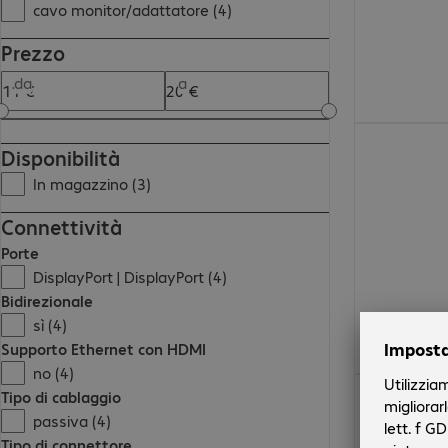
cavo monitor/adattatore (4)
Prezzo
da
a
19,50 €
Disponibilità
In magazzino (3)
Connettività
Porte
DisplayPort | DisplayPort (4)
Bidirezionale
sì (4)
Supporto Ethernet con HDMI
no (4)
11,19 €
Tipo di cablaggio
passiva (4)
Tipo di connettore