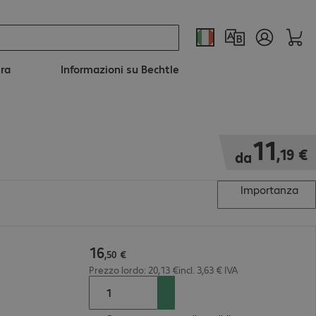
era
Informazioni su Bechtle
11,19 €
11
,
19
€
da
Importanza
16
,
50
€
Prezzo lordo: 20,13 €incl. 3,63 € IVA