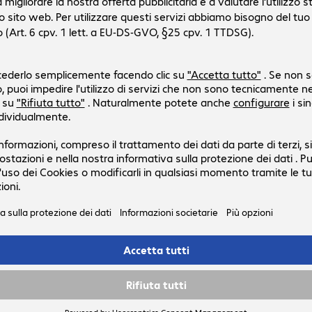
4393472
4393472
Versione
:
Europa
Porte
:
DisplayPort | DisplayPort
Lunghezza cavo
:
2 m
Risoluzione (fino a)
:
7.680 x 4.320 pixel a 60 Hz
Colore
:
nero
Cavo DisplayPort ARTICONA 1 m
Codice prodotto:
Codice produttore:
4393469
4393469
Versione
:
Europa
Porte
:
DisplayPort | DisplayPort
Lunghezza cavo
:
1 m
Particolarità
:
guaina in tessuto, connettore in meta
Risoluzione (fino a)
:
7.680 x 4.320 pixel a 60 Hz
4 di 4 risultati