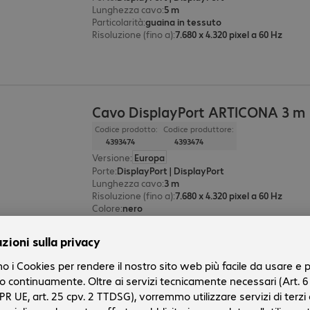
Lunghezza cavo
:
5 m
Particolarità
:
guaina in tessuto
Risoluzione (fino a)
:
7.680 x 4.320 pixel a 60 Hz
Cavo DisplayPort ARTICONA 3 m
Codice prodotto:
Codice produttore:
4393474
4393474
Versione
:
Europa
Porte
:
DisplayPort | DisplayPort
Lunghezza cavo
:
3 m
Risoluzione (fino a)
:
7.680 x 4.320 pixel a 60 Hz
Colore
:
nero
Cavo DisplayPort ARTICONA 2 m
Codice prodotto:
Codice produttore: