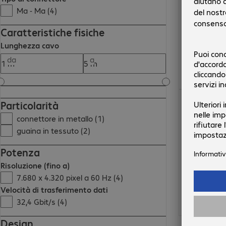
Ma - Ma (4)
Caratteristiche fisiche
Lunghezza cavo
da
a
12,50 €
Particolarità
connettore in metallo (1)
guaina in tessuto (2)
Potenza
Risoluzione (fino a)
7.680 x 4.320 pixel a 60 Hz (4)
Velocità di trasferimento dati
32,4 Gbit/s (4)
Design