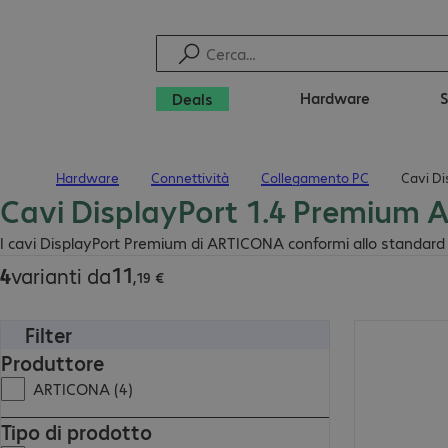
Hardware
Deals
Hardware
Connettività
Collegamento PC
Cavi D
Pagina iniziale
Cavi DisplayPort 1.4 Premium
11,19 €
I cavi DisplayPort Premium di ARTICONA conformi allo standard 1.
11
4
varianti da
,
19
€
Filter
16,50 €
Produttore
ARTICONA (4)
Tipo di prodotto