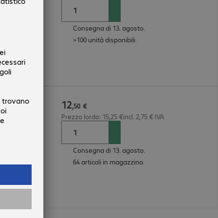
Consegna di 13. agosto.
>100 unità disponibili.
12
,
50
€
Prezzo lordo: 15,25 €incl. 2,75 € IVA
Consegna di 13. agosto.
64 articoli in magazzino.
llo