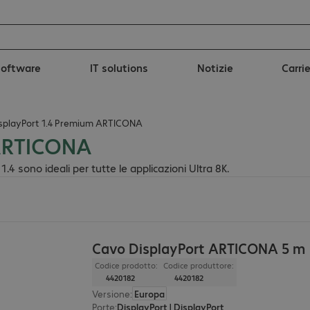
Software
IT solutions
Notizie
Carri
isplayPort 1.4 Premium ARTICONA
 ARTICONA
4 sono ideali per tutte le applicazioni Ultra 8K.
Cavo DisplayPort ARTICONA 5 m
Codice prodotto:
Codice produttore:
4420182
4420182
Versione
:
Europa
Porte
:
DisplayPort | DisplayPort