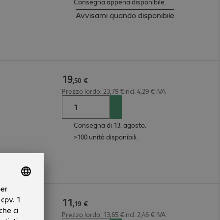
Consegna appena disponibile.
Avvisami quando disponibile
19
,
50
€
Prezzo lordo: 23,79 €incl. 4,29 € IVA
Consegna di 13. agosto.
>100 unità disponibili.
11
,
19
€
Prezzo lordo: 13,65 €incl. 2,46 € IVA