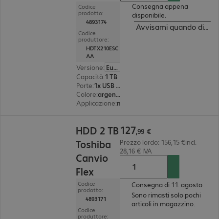
Consegna appena
Codice
prodotto:
disponibile.
4893174
Avvisami quando dispon
Codice
produttore:
HDTX210ESC
AA
Versione
:
Europa
Capacità
:
1 TB
Porte
:
1x USB 3.2 Type micro-B
Colore
:
argento
Applicazione
:
mobile
127,99 €
127
HDD 2 TB
,
99
€
Toshiba
Prezzo lordo: 156,15 €incl.
28,16 € IVA
Canvio
Flex
Codice
Consegna di 11. agosto.
prodotto:
Sono rimasti solo pochi
4893171
articoli in magazzino.
Codice
produttore: