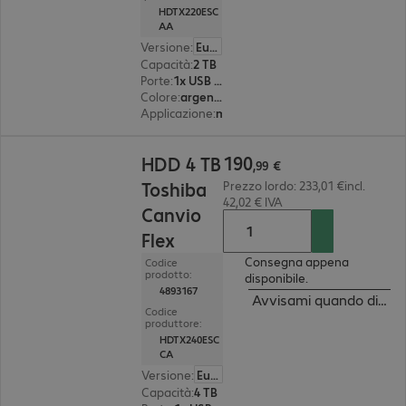
HDTX220ESC
AA
Versione
:
Europa
Capacità
:
2 TB
Porte
:
1x USB 3.2 Type micro-B
Colore
:
argento
Applicazione
:
mobile
190,99 €
190
HDD 4 TB
,
99
€
Toshiba
Prezzo lordo: 233,01 €incl.
42,02 € IVA
Canvio
Flex
Consegna appena
Codice
prodotto:
disponibile.
4893167
Avvisami quando dispon
Codice
produttore:
HDTX240ESC
CA
Versione
:
Europa
Capacità
:
4 TB