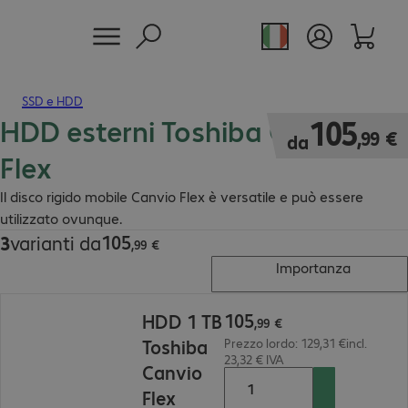
SSD e HDD
HDD esterni Toshiba Canvio
105,99 €
105
,
99
€
da
Flex
Il disco rigido mobile Canvio Flex è versatile e può essere
utilizzato ovunque.
105
3
varianti da
105,99 €
,
99
€
Importanza
105,99 €
105
HDD 1 TB
,
99
€
Toshiba
Prezzo lordo: 129,31 €incl.
23,32 € IVA
Canvio
Flex