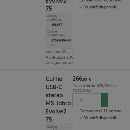
Evolve2
>100 unità disponibili.
75
Codice
prodotto:
4588671
Codice
produttore:
27599-999-98
9
Versione
:
Europa
Applicazione
:
PC, notebook, tablet, smartphone
Collegamento
:
wireless
266,99 €
266
Cuffia
,
99
€
USB-C
Prezzo lordo: 325,73 €incl.
58,74 € IVA
stereo
MS Jabra
Evolve2
Consegna di 11. agosto.
>100 unità disponibili.
75
Codice