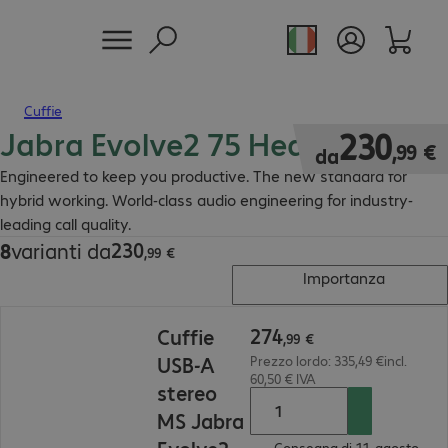
Cuffie
Jabra Evolve2 75 Headset
230,99 €
230
,
99
€
da
Engineered to keep you productive. The new standard for
hybrid working. World-class audio engineering for industry-
leading call quality.
230
8
varianti da
230,99 €
,
99
€
Importanza
274,99 €
274
Cuffie
,
99
€
USB-A
Prezzo lordo: 335,49 €incl.
60,50 € IVA
stereo
MS Jabra
Consegna di 11. agosto.