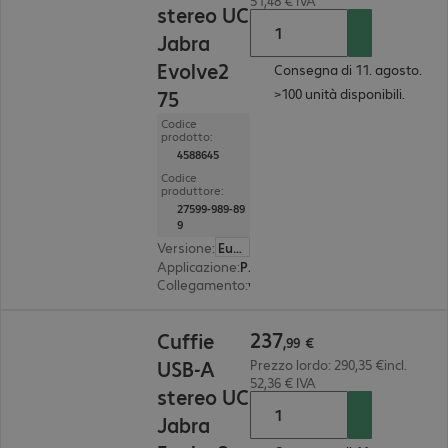
51,48 € IVA
stereo UC
Jabra
Evolve2
Consegna di 11. agosto.
>100 unità disponibili.
75
Codice
prodotto:
4588645
Codice
produttore:
27599-989-89
9
Versione
:
Europa
Applicazione
:
PC, notebook, tablet, smartphone
Collegamento
:
wireless
237,99 €
237
Cuffie
,
99
€
USB-A
Prezzo lordo: 290,35 €incl.
52,36 € IVA
stereo UC
Jabra