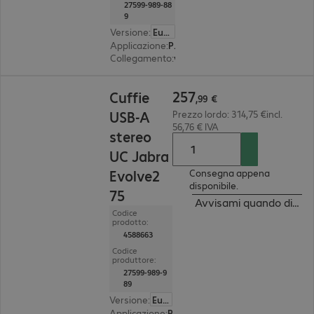
27599-989-88
9
Versione
:
Europa
Applicazione
:
PC, notebook, tablet, smartphone
Collegamento
:
wireless
257,99 €
257
Cuffie
,
99
€
USB-A
Prezzo lordo: 314,75 €incl.
56,76 € IVA
stereo
UC Jabra
Evolve2
Consegna appena
disponibile.
75
Avvisami quando dispon
Codice
prodotto:
4588663
Codice
produttore:
27599-989-9
89
Versione
:
Europa
Applicazione
:
PC, notebook, tablet, smartphone