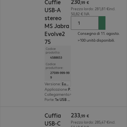
230
Cuffie
,
99
€
USB-A
Prezzo lordo: 281,81 €incl.
50,82 € IVA
stereo
MS Jabra
Evolve2
Consegna di 11. agosto.
>100 unità disponibili.
75
Codice
prodotto:
4588653
Codice
produttore:
27599-999-99
9
Versione
:
Europa
Applicazione
:
PC, notebook, tablet, smartphone
Collegamento
:
wireless
Porte
:
1x USB Type A
233,99 €
233
Cuffia
,
99
€
USB-C
Prezzo lordo: 285,47 €incl.