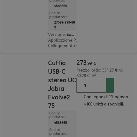
prodotto:
4588669
Codice
produttore:
27599-999-88
9
Versione
:
Europa
Applicazione
:
PC, notebook, tablet, smartphone
Collegamento
:
wireless
273,99 €
273
Cuffia
,
99
€
USB-C
Prezzo lordo: 334,27 €incl.
60,28 € IVA
stereo UC
Jabra
Evolve2
Consegna di 11. agosto.
>100 unità disponibili.
75
Codice
prodotto:
4588665
Codice
produttore: