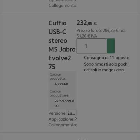
Collegamento
:
wireless
232,99 €
232
Cuffia
,
99
€
USB-C
Prezzo lordo: 284,25 €incl.
51,26 € IVA
stereo
MS Jabra
Evolve2
Consegna di 11. agosto.
Sono rimasti solo pochi
75
articoli in magazzino.
Codice
prodotto:
4588660
Codice
produttore:
27599-999-8
99
Versione
:
Europa
Applicazione
:
PC, notebook, tablet, smartphone
Collegamento
:
wireless
230,99 €